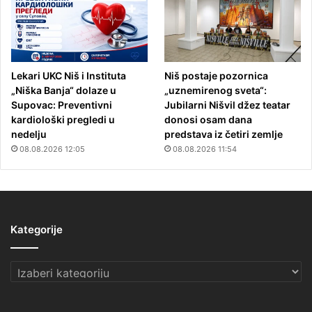
Lekari UKC Niš i Instituta
Niš postaje pozornica
„Niška Banja“ dolaze u
„uznemirenog sveta“:
Supovac: Preventivni
Jubilarni Nišvil džez teatar
kardiološki pregledi u
donosi osam dana
nedelju
predstava iz četiri zemlje
08.08.2026 12:05
08.08.2026 11:54
Kategorije
Kategorije