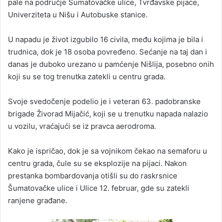
pale na područje Šumatovačke ulice, Tvrđavske pijace,
Univerziteta u Nišu i Autobuske stanice.
U napadu je život izgubilo 16 civila, među kojima je bila i
trudnica, dok je 18 osoba povređeno. Sećanje na taj dan i
danas je duboko urezano u pamćenje Nišlija, posebno onih
koji su se tog trenutka zatekli u centru grada.
Svoje svedočenje podelio je i veteran 63. padobranske
brigade Živorad Mijačić, koji se u trenutku napada nalazio
u vozilu, vraćajući se iz pravca aerodroma.
Kako je ispričao, dok je sa vojnikom čekao na semaforu u
centru grada, čule su se eksplozije na pijaci. Nakon
prestanka bombardovanja otišli su do raskrsnice
Šumatovačke ulice i Ulice 12. februar, gde su zatekli
ranjene građane.