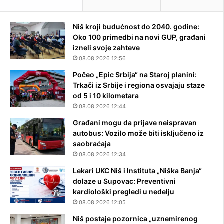
Niš kroji budućnost do 2040. godine:
Oko 100 primedbi na novi GUP, građani
izneli svoje zahteve
08.08.2026 12:56
Počeo „Epic Srbija“ na Staroj planini:
Trkači iz Srbije i regiona osvajaju staze
od 5 i 10 kilometara
08.08.2026 12:44
Građani mogu da prijave neispravan
autobus: Vozilo može biti isključeno iz
saobraćaja
08.08.2026 12:34
Lekari UKC Niš i Instituta „Niška Banja“
dolaze u Supovac: Preventivni
kardiološki pregledi u nedelju
08.08.2026 12:05
Niš postaje pozornica „uznemirenog