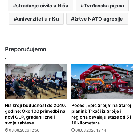
stradanje civila u Nišu
Tvrđavska pijaca
univerzitet u nišu
žrtve NATO agresije
Preporučujemo
Niš kroji budućnost do 2040.
Počeo „Epic Srbija“ na Staroj
godine: Oko 100 primedbi na
planini: Trkači iz Srbije i
novi GUP, građani izneli
regiona osvajaju staze od 5 i
svoje zahteve
10 kilometara
08.08.2026 12:56
08.08.2026 12:44