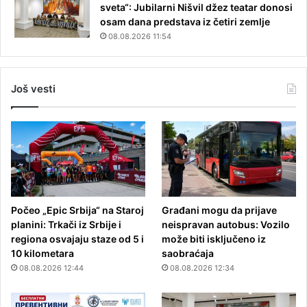
sveta“: Jubilarni Nišvil džez teatar donosi
osam dana predstava iz četiri zemlje
08.08.2026 11:54
Još vesti
Počeo „Epic Srbija“ na Staroj
Građani mogu da prijave
planini: Trkači iz Srbije i
neispravan autobus: Vozilo
regiona osvajaju staze od 5 i
može biti isključeno iz
10 kilometara
saobraćaja
08.08.2026 12:44
08.08.2026 12:34