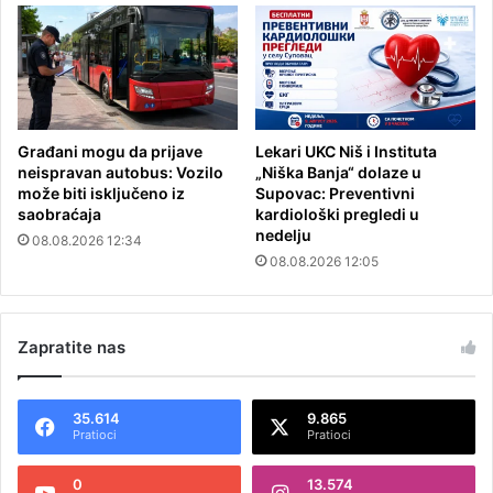
Građani mogu da prijave
Lekari UKC Niš i Instituta
neispravan autobus: Vozilo
„Niška Banja“ dolaze u
može biti isključeno iz
Supovac: Preventivni
saobraćaja
kardiološki pregledi u
nedelju
08.08.2026 12:34
08.08.2026 12:05
Zapratite nas
35.614
9.865
Pratioci
Pratioci
0
13.574