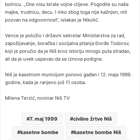
bolnicu. „One nisu birale vojne ciljeve. Pogodile su naše
majke, trudnicu, decu. I niko zbog toga nije kažnjen, niti
pozvan na odgovornost“, istakao je Nikolić.
Vence je položio i državni sekretar Ministarstva za rad,
zapošljavanje, boračka i socijalna pitanja Đorđe Todorov,
koji je poručio da je Niš kroz istoriju mnogo puta stradao,
ali da je uvek uspevao da se iznova podigne.
Niš je kasetnom municijom ponovo gađan i 12. maja 1999.
godine, kada je ranjeno još 11 osoba.
Milena Terzić, novinar Niš TV
7. maj 1999
civilne žrtve Niš
kasetne bombe
kasetne bombe Niš