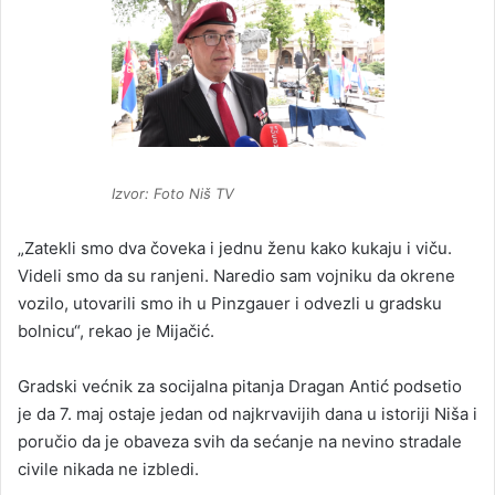
Izvor: Foto Niš TV
„Zatekli smo dva čoveka i jednu ženu kako kukaju i viču.
Videli smo da su ranjeni. Naredio sam vojniku da okrene
vozilo, utovarili smo ih u Pinzgauer i odvezli u gradsku
bolnicu“, rekao je Mijačić.
Gradski većnik za socijalna pitanja Dragan Antić podsetio
je da 7. maj ostaje jedan od najkrvavijih dana u istoriji Niša i
poručio da je obaveza svih da sećanje na nevino stradale
civile nikada ne izbledi.