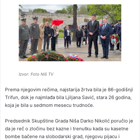
Izvor: Foto Niš TV
Prema njegovim rečima, najstarija žrtva bila je 86-godišnji
Trifun, dok je najmlađa bila Ljiljana Savić, stara 26 godina,
koja je bila u sedmom mesecu trudnoće.
Predsednik Skupštine Grada Niša Darko Nikolić poručio je
da je reč o zločinu bez kazne i trenutku kada su kasetne
bombe bačene na slobodarski grad, njegovu pijacu i