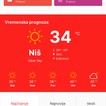
Pratioci
Pratioci
Vremenska prognoza
34
℃
Niš
36º - 26º
34%
6.59 km/h
Clear Sky
36
36
38
40
40
℃
℃
℃
℃
℃
Sub
Ned
Pon
Uto
Sre
Najčitanije
Najnovije
Vesti