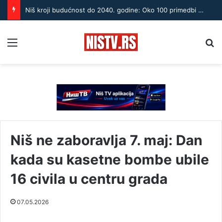
Niš kroji budućnost do 2040. godine: Oko 100 primedbi na novi GUP, građani izneli svoje zahteve
Menu
Pr
Niš ne zaboravlja 7. maj: Dan
kada su kasetne bombe ubile
16 civila u centru grada
07.05.2026