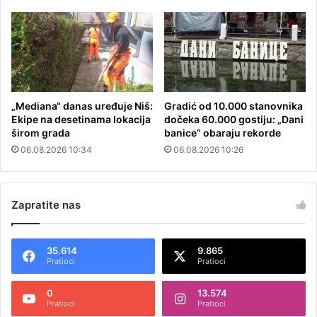
„Mediana“ danas uređuje Niš:
Gradić od 10.000 stanovnika
Ekipe na desetinama lokacija
dočeka 60.000 gostiju: „Dani
širom grada
banice“ obaraju rekorde
06.08.2026 10:34
06.08.2026 10:26
Zapratite nas
35.614
9.865
Pratioci
Pratioci
0
13.574
Pratioci
Pratioci