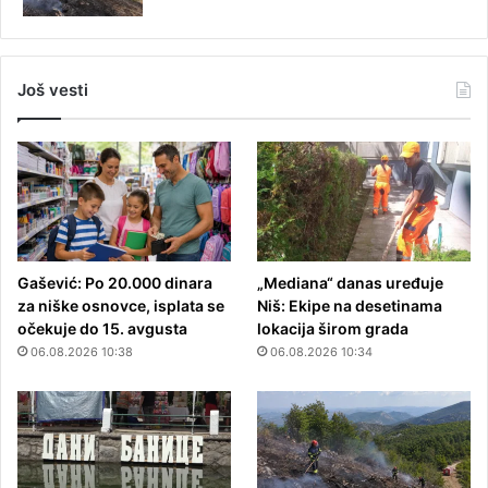
Još vesti
Gašević: Po 20.000 dinara
„Mediana“ danas uređuje
za niške osnovce, isplata se
Niš: Ekipe na desetinama
očekuje do 15. avgusta
lokacija širom grada
06.08.2026 10:38
06.08.2026 10:34