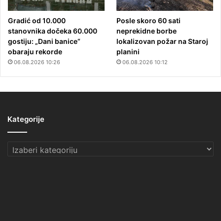
Gradić od 10.000
Posle skoro 60 sati
stanovnika dočeka 60.000
neprekidne borbe
gostiju: „Dani banice“
lokalizovan požar na Staroj
obaraju rekorde
planini
06.08.2026 10:26
06.08.2026 10:12
Kategorije
Kategorije