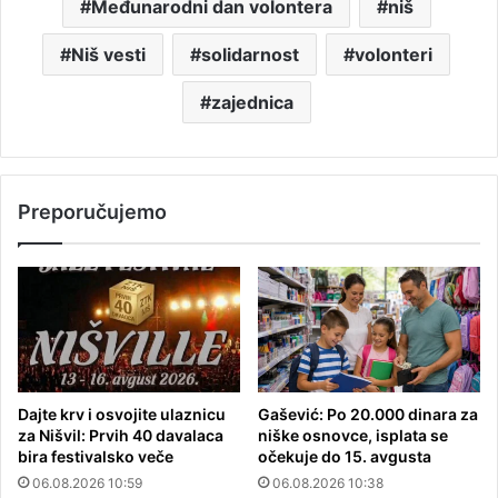
Međunarodni dan volontera
niš
Niš vesti
solidarnost
volonteri
zajednica
Preporučujemo
Dajte krv i osvojite ulaznicu
Gašević: Po 20.000 dinara za
za Nišvil: Prvih 40 davalaca
niške osnovce, isplata se
bira festivalsko veče
očekuje do 15. avgusta
06.08.2026 10:59
06.08.2026 10:38