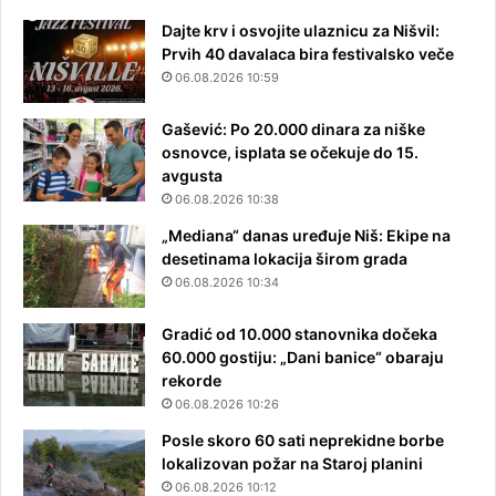
Dajte krv i osvojite ulaznicu za Nišvil:
Prvih 40 davalaca bira festivalsko veče
06.08.2026 10:59
Gašević: Po 20.000 dinara za niške
osnovce, isplata se očekuje do 15.
avgusta
06.08.2026 10:38
„Mediana“ danas uređuje Niš: Ekipe na
desetinama lokacija širom grada
06.08.2026 10:34
Gradić od 10.000 stanovnika dočeka
60.000 gostiju: „Dani banice“ obaraju
rekorde
06.08.2026 10:26
Posle skoro 60 sati neprekidne borbe
lokalizovan požar na Staroj planini
06.08.2026 10:12