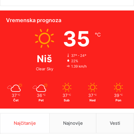
Vremenska prognoza
35
℃
Niš
37º - 24º
22%
1.39 km/h
Clear Sky
37
36
37
37
39
℃
℃
℃
℃
℃
Čet
Pet
Sub
Ned
Pon
Najčitanije
Najnovije
Vesti