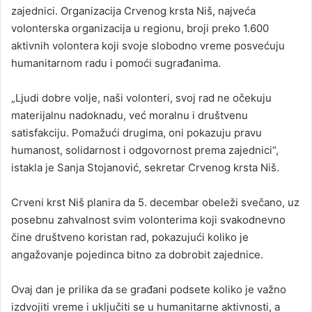
zajednici. Organizacija Crvenog krsta Niš, najveća
volonterska organizacija u regionu, broji preko 1.600
aktivnih volontera koji svoje slobodno vreme posvećuju
humanitarnom radu i pomoći sugrađanima.
„Ljudi dobre volje, naši volonteri, svoj rad ne očekuju
materijalnu nadoknadu, već moralnu i društvenu
satisfakciju. Pomažući drugima, oni pokazuju pravu
humanost, solidarnost i odgovornost prema zajednici“,
istakla je Sanja Stojanović, sekretar Crvenog krsta Niš.
Crveni krst Niš planira da 5. decembar obeleži svečano, uz
posebnu zahvalnost svim volonterima koji svakodnevno
čine društveno koristan rad, pokazujući koliko je
angažovanje pojedinca bitno za dobrobit zajednice.
Ovaj dan je prilika da se građani podsete koliko je važno
izdvojiti vreme i uključiti se u humanitarne aktivnosti, a