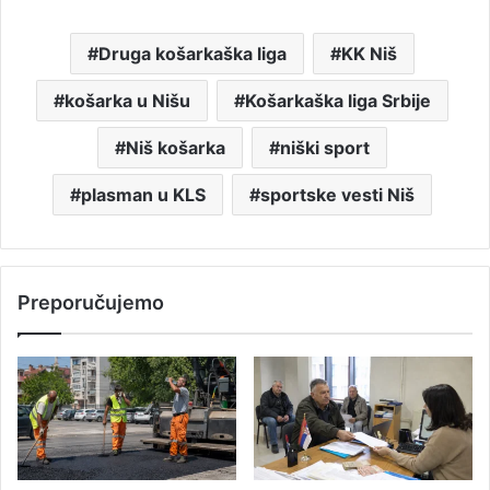
Druga košarkaška liga
KK Niš
košarka u Nišu
Košarkaška liga Srbije
Niš košarka
niški sport
plasman u KLS
sportske vesti Niš
Preporučujemo