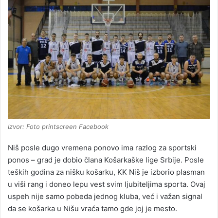
Izvor: Foto printscreen Facebook
Niš posle dugo vremena ponovo ima razlog za sportski
ponos – grad je dobio člana Košarkaške lige Srbije. Posle
teških godina za nišku košarku, KK Niš je izborio plasman
u viši rang i doneo lepu vest svim ljubiteljima sporta. Ovaj
uspeh nije samo pobeda jednog kluba, već i važan signal
da se košarka u Nišu vraća tamo gde joj je mesto.