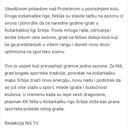
Ubedljivom pobedom nad Proleterom u poslednjem kolu
Druge košarkaške lige, Nišlije su stavile tačku na sezonu iz
snova i potvrdile da će naredne godine igrati u
Košarkaškoj ligi Srbije. Posle mnogo rada, odricanja i
borbe tokom cele sezone, grad na Nišavi dobija klub koji
će ga predstavljati u višem rangu i doneti novu dozu
optimizma na sportsku scenu.
Ovo je uspeh koji prevazilazi granice jedne sezone. Za Niš,
grad bogate sportske tradicije, povratak na košarkašku
mapu Srbije znači novu energiju, novu nadu i podstrek da
se još više ulaže u sport, mlade igrače i budućnost
klubova. U vremenu kada su lepe vesti dragocene,
plasman KK Niša u Košarkašku ligu Srbije stiže kao prava
sportska pobeda celog grada.
Redakcija Niš TV