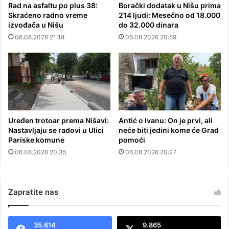
Rad na asfaltu po plus 38:
Borački dodatak u Nišu prima
Skraćeno radno vreme
214 ljudi: Mesečno od 18.000
izvođača u Nišu
do 32.000 dinara
06.08.2026 21:18
06.08.2026 20:59
Uređen trotoar prema Nišavi:
Antić o Ivanu: On je prvi, ali
Nastavljaju se radovi u Ulici
neće biti jedini kome će Grad
Pariske komune
pomoći
06.08.2026 20:35
06.08.2026 20:27
Zapratite nas
35.614
9.865