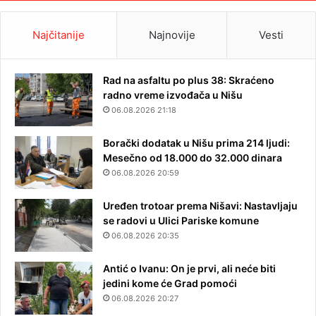
Najčitanije
Najnovije
Vesti
Rad na asfaltu po plus 38: Skraćeno
radno vreme izvođača u Nišu
06.08.2026 21:18
Borački dodatak u Nišu prima 214 ljudi:
Mesečno od 18.000 do 32.000 dinara
06.08.2026 20:59
Uređen trotoar prema Nišavi: Nastavljaju
se radovi u Ulici Pariske komune
06.08.2026 20:35
Antić o Ivanu: On je prvi, ali neće biti
jedini kome će Grad pomoći
06.08.2026 20:27