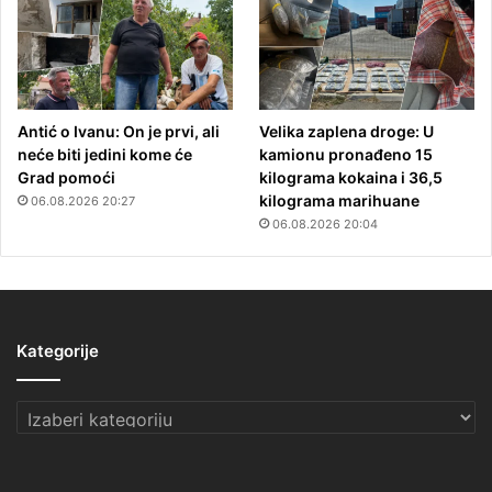
Antić o Ivanu: On je prvi, ali
Velika zaplena droge: U
neće biti jedini kome će
kamionu pronađeno 15
Grad pomoći
kilograma kokaina i 36,5
kilograma marihuane
06.08.2026 20:27
06.08.2026 20:04
Kategorije
Kategorije