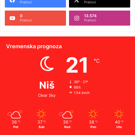
Pratioci
Pratioci
0
13.574
Pratioci
Pratioci
Vremenska prognoza
21
℃
Niš
36º - 21º
68%
1.54 km/h
Clear Sky
36
37
36
38
40
℃
℃
℃
℃
℃
Pet
Sub
Ned
Pon
Uto