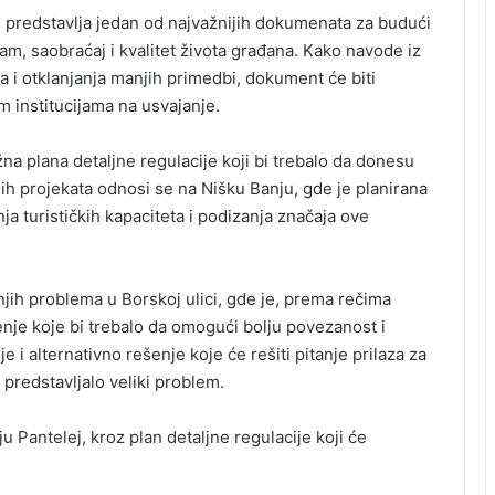
 i predstavlja jedan od najvažnijih dokumenata za budući
zam, saobraćaj i kvalitet života građana. Kako navode iz
 i otklanjanja manjih primedbi, dokument će biti
m institucijama na usvajanje.
na plana detaljne regulacije koji bi trebalo da donesu
h projekata odnosi se na Nišku Banju, gde je planirana
a turističkih kapaciteta i podizanja značaja ove
jih problema u Borskoj ulici, gde je, prema rečima
nje koje bi trebalo da omogući bolju povezanost i
e i alternativno rešenje koje će rešiti pitanje prilaza za
predstavljalo veliki problem.
u Pantelej, kroz plan detaljne regulacije koji će