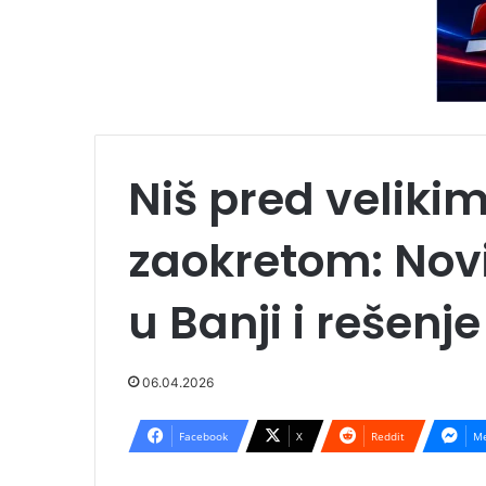
Niš pred veliki
zaokretom: Novi
u Banji i rešenj
06.04.2026
Facebook
X
Reddit
Me