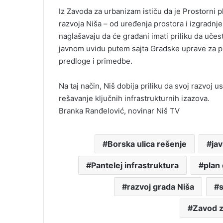
Iz Zavoda za urbanizam ističu da je Prostorni 
razvoja Niša – od uređenja prostora i izgradnj
naglašavaju da će građani imati priliku da učes
javnom uvidu putem sajta Gradske uprave za pl
predloge i primedbe.
Na taj način, Niš dobija priliku da svoj razvoj
rešavanje ključnih infrastrukturnih izazova.
Branka Ranđelović, novinar Niš TV
Borska ulica rešenje
jav
Pantelej infrastruktura
plan 
razvoj grada Niša
s
Zavod z