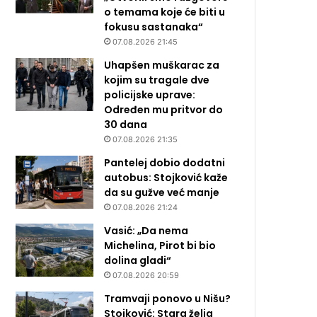
o temama koje će biti u
fokusu sastanaka“
07.08.2026 21:45
Uhapšen muškarac za
kojim su tragale dve
policijske uprave:
Određen mu pritvor do
30 dana
07.08.2026 21:35
Pantelej dobio dodatni
autobus: Stojković kaže
da su gužve već manje
07.08.2026 21:24
Vasić: „Da nema
Michelina, Pirot bi bio
dolina gladi“
07.08.2026 20:59
Tramvaji ponovo u Nišu?
Stojković: Stara želja