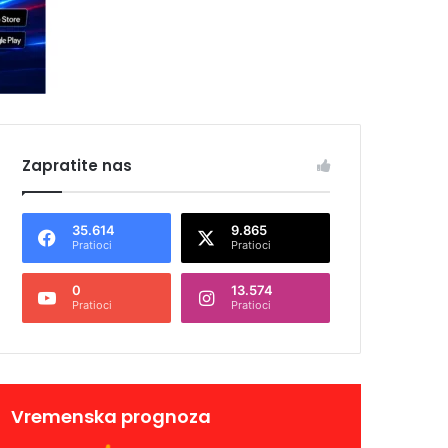
Zapratite nas
35.614
9.865
Pratioci
Pratioci
0
13.574
Pratioci
Pratioci
Vremenska prognoza