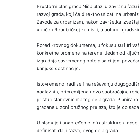
Prostorni plan grada Niša ulazi u završnu fazu
razvoj grada, koji će direktno uticati na urbani
Zavoda za urbanizam, nakon završetka izveštaja
upućen Republičkoj komisiji, a potom i gradski
Pored krovnog dokumenta, u fokusu su i tri važ
konkretne promene na terenu. Jedan od ključni
izgradnja savremenog hotela sa ciljem povećanj
banjske destinacije.
Istovremeno, radi se i na rešavanju dugogodišn
nadležnih, pripremljeno novo saobraćajno reše
pristup stanovnicima tog dela grada. Planirano j
građane u zoni pružnog prelaza, što je do sada 
U planu je i unapređenje infrastrukture u naselj
definisati dalji razvoj ovog dela grada.