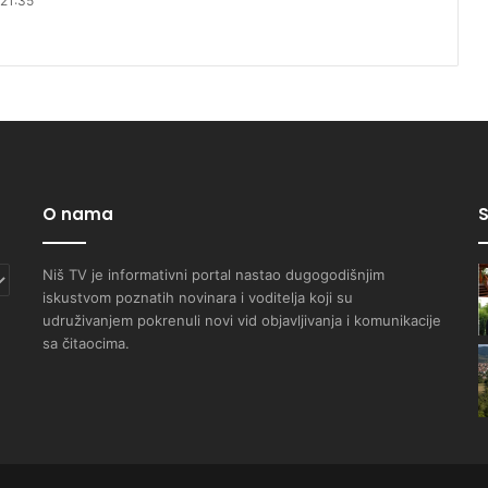
 21:35
O nama
S
Niš TV je informativni portal nastao dugogodišnjim
iskustvom poznatih novinara i voditelja koji su
udruživanjem pokrenuli novi vid objavljivanja i komunikacije
sa čitaocima.