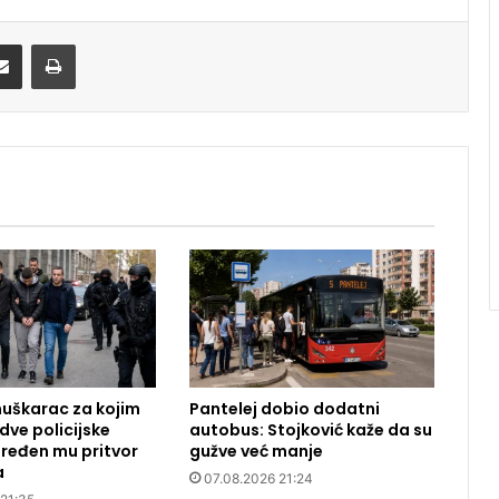
Share via Email
Print
uškarac za kojim
Pantelej dobio dodatni
dve policijske
autobus: Stojković kaže da su
ređen mu pritvor
gužve već manje
a
07.08.2026 21:24