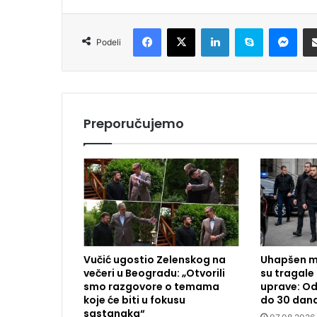
Facebook
X
LinkedIn
Skype
Messenger
Podeli
Preporučujemo
Vučić ugostio Zelenskog na
Uhapšen m
večeri u Beogradu: „Otvorili
su tragale 
smo razgovore o temama
uprave: Od
koje će biti u fokusu
do 30 dan
sastanaka“