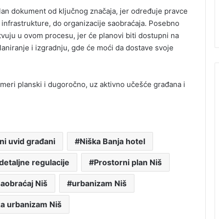
plan dokument od ključnog značaja, jer određuje pravce
e infrastrukture, do organizacije saobraćaja. Posebno
tvuju u ovom procesu, jer će planovi biti dostupni na
aniranje i izgradnju, gde će moći da dostave svoje
 usmeri planski i dugoročno, uz aktivno učešće građana i
ni uvid građani
Niška Banja hotel
detaljne regulacije
Prostorni plan Niš
aobraćaj Niš
urbanizam Niš
a urbanizam Niš