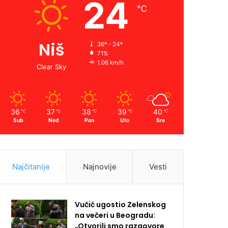
24
℃
Niš
36º - 24º
71%
1.06 km/h
Clear Sky
36
37
38
39
40
℃
℃
℃
℃
℃
Sub
Ned
Pon
Uto
Sre
Najčitanije
Najnovije
Vesti
Vučić ugostio Zelenskog
na večeri u Beogradu:
„Otvorili smo razgovore