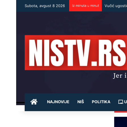
Subota, avgust 8 2026
Iz minuta u minut
POČETNA
NAJNOVIJE
NIŠ
POLITIKA
U