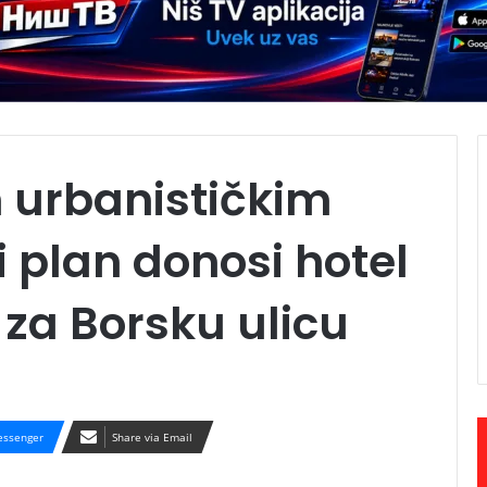
m urbanističkim
 plan donosi hotel
e za Borsku ulicu
ssenger
Share via Email