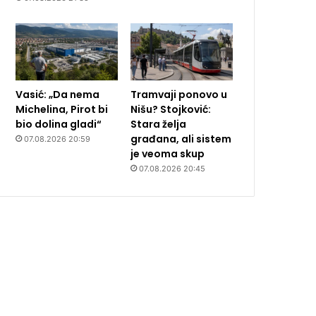
Vasić: „Da nema
Tramvaji ponovo u
Michelina, Pirot bi
Nišu? Stojković:
bio dolina gladi“
Stara želja
građana, ali sistem
07.08.2026 20:59
je veoma skup
07.08.2026 20:45