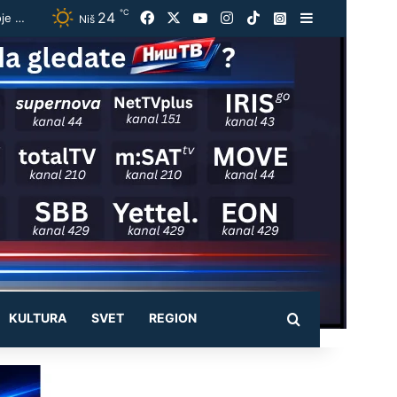
℃
24
Facebook
X
YouTube
Instagram
TikTok
Instagram
Sidebar
Vučić ugostio Zelenskog na večeri u Beogradu: „Otvorili smo razgovore o temama koje će biti u fokusu sastanaka“
Niš
KULTURA
SVET
REGION
Pretraži