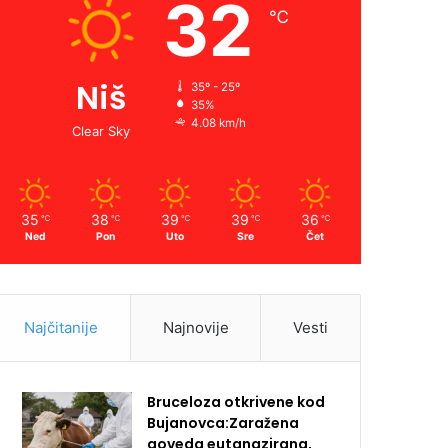
32
℃
Niš
35º - 25º
35%
4.08 km/h
Clear Sky
35
38
39
39
36
℃
℃
℃
℃
℃
Ned
Pon
Uto
Sre
Čet
Najčitanije
Najnovije
Vesti
Bruceloza otkrivene kod
Bujanovca:Zaražena
goveda eutanazirana,