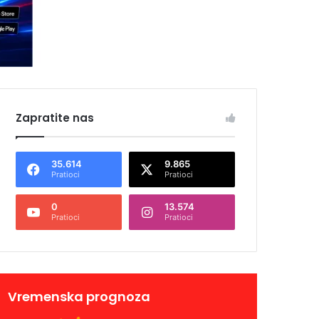
Zapratite nas
35.614
9.865
Pratioci
Pratioci
0
13.574
Pratioci
Pratioci
Vremenska prognoza