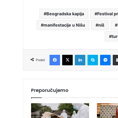
Beogradska kapija
Festival p
manifestacije u Nišu
niš
tu
Facebook
X
LinkedIn
Skype
Messenger
Podeli
Preporučujemo