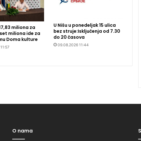
U Nišu u ponedeljak 15 ulica
17,83 miliona za
bez struje:Isključenja od 7.30
set miliona ide za
do 20 časova
mu Doma kulture
09.08.2026 11:44
11:57
O nama
S