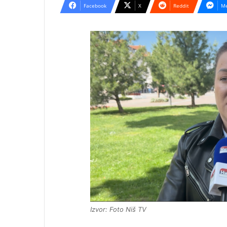
Facebook
X
Reddit
Me
Izvor: Foto Niš TV