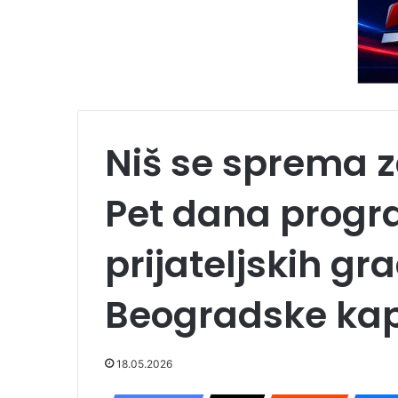
Niš se sprema z
Pet dana progra
prijateljskih gr
Beogradske kap
18.05.2026