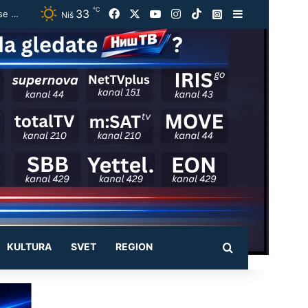
℃
33
Facebook
X
YouTube
Instagram
TikTok
Instagram
Sidebar
Bruceloza otkrivene kod Bujanovca:Zaražena goveda eutanazirana, bolest može da se prenese i na ljude
Niš
KULTURA
SVET
REGION
Pretraži