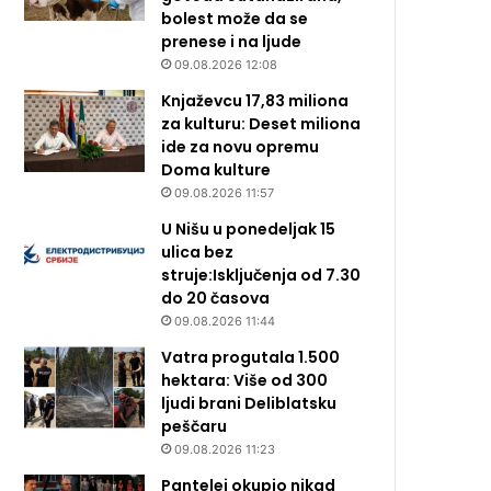
bolest može da se
prenese i na ljude
09.08.2026 12:08
Knjaževcu 17,83 miliona
za kulturu: Deset miliona
ide za novu opremu
Doma kulture
09.08.2026 11:57
U Nišu u ponedeljak 15
ulica bez
struje:Isključenja od 7.30
do 20 časova
09.08.2026 11:44
Vatra progutala 1.500
hektara: Više od 300
ljudi brani Deliblatsku
peščaru
09.08.2026 11:23
Pantelej okupio nikad