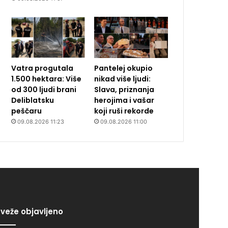
Vatra progutala
Pantelej okupio
1.500 hektara: Više
nikad više ljudi:
od 300 ljudi brani
Slava, priznanja
Deliblatsku
herojima i vašar
peščaru
koji ruši rekorde
09.08.2026 11:23
09.08.2026 11:00
veže objavljeno