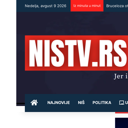
Nedelja, avgust 9 2026
Iz minuta u minut
POČETNA
NAJNOVIJE
NIŠ
POLITIKA
U