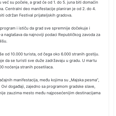
već su počele, a grad će od 1. do 5. juna biti domaćin
ma. Centralni deo manifestacije planiran je od 2. do 4.
ti održan Festival prijateljskih gradova.
t program i ističu da grad sve spremnije dočekuje i
-a naglašava da najnoviji podaci Republičkog zavoda za
Nišu.
e od 10.000 turista, od čega oko 6.000 stranih gostiju.
uje da se turisti sve duže zadržavaju u gradu. U martu
0 noćenja stranih posetilaca.
načajnih manifestacija, među kojima su „Majska pesma”,
ije. Ovi događaji, zajedno sa programom gradske slave,
rnije zauzima mesto među najposećenijim destinacijama