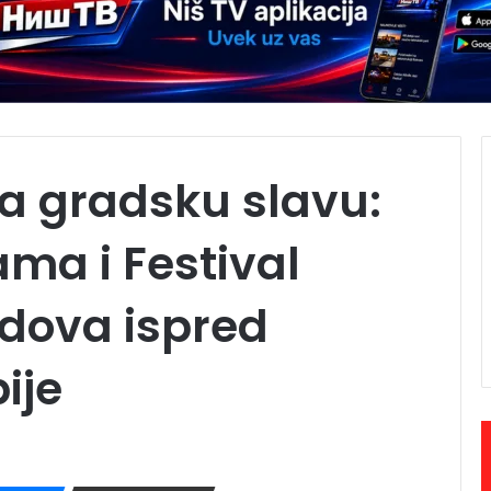
a gradsku slavu:
ma i Festival
adova ispred
ije