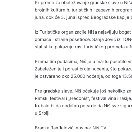
Pripreme za obeležavanje gradske slave u Nišu 
brojnih kulturnih, turističkih i zabavnih progra
juna, dok će 3. juna ispred Beogradske kapije bi
Iz Turističke organizacije Niša najavljuju boga
domaće i strane posetioce. Sanja Jović iz TON
statistiku pokazuju rast turističkog prometa u 
Prema tim podacima, Niš je u martu posetilo viš
Zabeležen je i porast broja noćenja, što pokaz
je ostvareno oko 25.000 noćenja, od toga 13.50
Pre gradske slave, Niš očekuje još nekoliko z
Rimski festival i „Hedoniš”, festival vina i rak
trebalo bi da dodatno potvrde da Niš sve sigu
u Srbiji.
Branka Ranđelović, novinar Niš TV