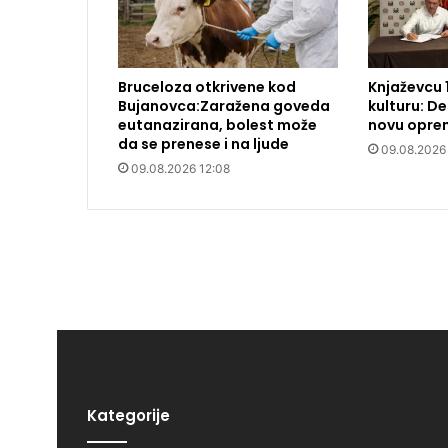
Bruceloza otkrivene kod
Knjaževcu 
Bujanovca:Zaražena goveda
kulturu: De
eutanazirana, bolest može
novu opre
da se prenese i na ljude
09.08.2026 
09.08.2026 12:08
Kategorije