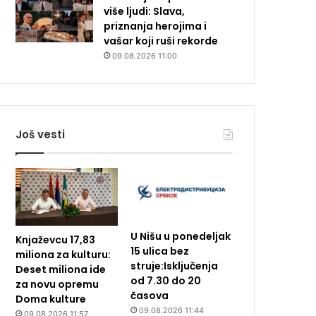
više ljudi: Slava,
priznanja herojima i
vašar koji ruši rekorde
09.08.2026 11:00
Još vesti
U Nišu u ponedeljak
Knjaževcu 17,83
15 ulica bez
miliona za kulturu:
struje:Isključenja
Deset miliona ide
od 7.30 do 20
za novu opremu
časova
Doma kulture
09.08.2026 11:44
09.08.2026 11:57