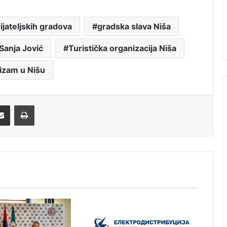
rijateljskih gradova
gradska slava Niša
Sanja Jović
Turistička organizacija Niša
rizam u Nišu
Share via Email
Print