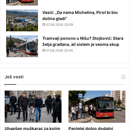
Vasić: „Da nema Michelina, Pirot bi bio
dolina gladi“
07.08.2026 20:59
Tramvaji ponovo u Nišu? Stojković: Stara
želja građana, ali sistem je veoma skup
07.08.2026 20:45
Još vesti
Uhapšen muškarac za kojim
Pantelej dobio dodatni