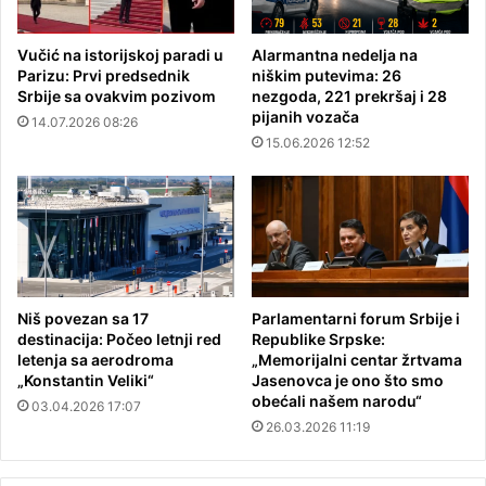
Vučić na istorijskoj paradi u
Alarmantna nedelja na
Parizu: Prvi predsednik
niškim putevima: 26
Srbije sa ovakvim pozivom
nezgoda, 221 prekršaj i 28
pijanih vozača
14.07.2026 08:26
15.06.2026 12:52
Niš povezan sa 17
Parlamentarni forum Srbije i
destinacija: Počeo letnji red
Republike Srpske:
letenja sa aerodroma
„Memorijalni centar žrtvama
„Konstantin Veliki“
Jasenovca je ono što smo
obećali našem narodu“
03.04.2026 17:07
26.03.2026 11:19