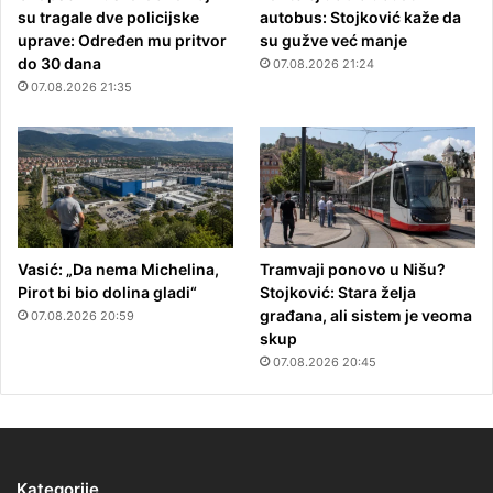
su tragale dve policijske
autobus: Stojković kaže da
uprave: Određen mu pritvor
su gužve već manje
do 30 dana
07.08.2026 21:24
07.08.2026 21:35
Vasić: „Da nema Michelina,
Tramvaji ponovo u Nišu?
Pirot bi bio dolina gladi“
Stojković: Stara želja
građana, ali sistem je veoma
07.08.2026 20:59
skup
07.08.2026 20:45
Kategorije