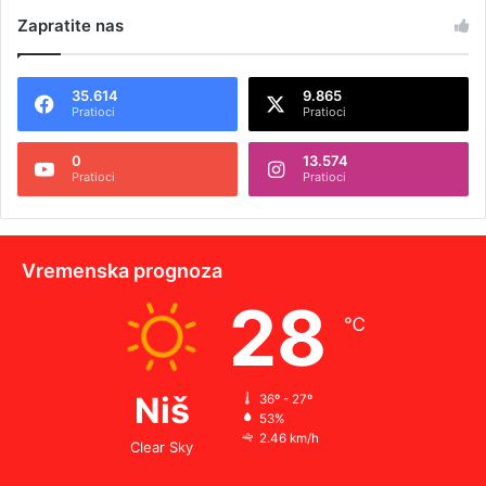
Zapratite nas
35.614
9.865
Pratioci
Pratioci
0
13.574
Pratioci
Pratioci
Vremenska prognoza
28
℃
Niš
36º - 27º
53%
2.46 km/h
Clear Sky