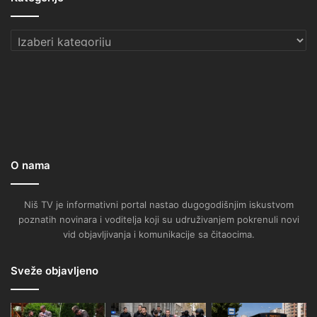
Kategorije
O nama
Niš TV je informativni portal nastao dugogodišnjim iskustvom
poznatih novinara i voditelja koji su udruživanjem pokrenuli novi
vid objavljivanja i komunikacije sa čitaocima.
Sveže objavljeno