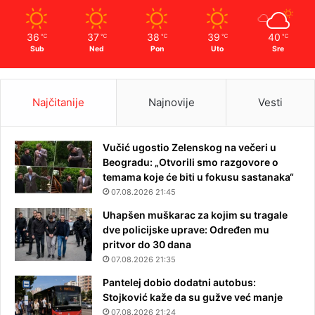
36
37
38
39
40
℃
℃
℃
℃
℃
Sub
Ned
Pon
Uto
Sre
Najčitanije
Najnovije
Vesti
Vučić ugostio Zelenskog na večeri u
Beogradu: „Otvorili smo razgovore o
temama koje će biti u fokusu sastanaka“
07.08.2026 21:45
Uhapšen muškarac za kojim su tragale
dve policijske uprave: Određen mu
pritvor do 30 dana
07.08.2026 21:35
Pantelej dobio dodatni autobus:
Stojković kaže da su gužve već manje
07.08.2026 21:24