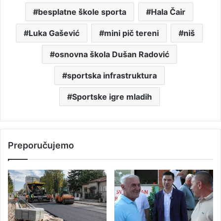
besplatne škole sporta
Hala Čair
Luka Gašević
mini pič tereni
niš
osnovna škola Dušan Radović
sportska infrastruktura
Sportske igre mladih
Preporučujemo