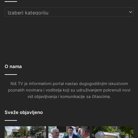
Kategorije
O nama
Niš TV je informativni portal nastao dugogodišnjim iskustvom
poznatih novinara i voditelja koji su udruživanjem pokrenuli novi
vid objavljivanja i komunikacije sa čitaocima.
Sveže objavljeno