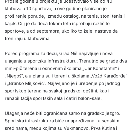
Prošle godine u projektu je učestvovalo više od 40
klubova u 10 sportova, a ove godine planirano je
proširenje ponude, između ostalog, na tenis, stoni tenis i
kajak. Cilj je da deca tokom leta isprobaju različite
sportove, a od septembra, ukoliko to žele, nastave da
treniraju u klubovima.
Pored programa za decu, Grad Niš najavljuje i nova
ulaganja u sportsku infrastrukturu. Trenutno se grade dva
mini-pič terena u osnovnim školama „Car Konstantin“ i
„Njegoš“, a u planu su i tereni u školama „Vožd Karađorđe“
i „Branko Miljković“. Najavljeno je i uređenje po jednog
sportskog terena na svakoj gradskoj opštini, kao i
rehabilitacija sportskih sala i četiri balon-sale.
Ulaganja neće biti ograničena samo na gradsko jezgro.
Sportska infrastruktura biće unapređivana i u seoskim
sredinama, među kojima su Vukmanovo, Prva Kutina i