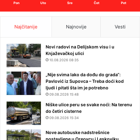
Pon
Uto
Sre
Čet
Pet
Najčitanije
Najnovije
Vesti
Novi radovi na Delijskom visu i u
Knjaževačkoj ulici
10.08.2026 08:35
„Nije svima lako da dođu do grada“:
Pavlović iz Supovca – Treba doći kod
ljudi i pitati šta im je potrebno
09.08.2026 15:48
Niške ulice peru se svake noći: Na terenu
do četiri cisterne
09.08.2026 15:34
Nove autobuske nadstrešnice
postavljene u Oreovcu i Leskoviku