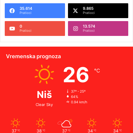
35.614
9.865
Pratioci
Pratioci
0
13.574
Pratioci
Pratioci
Vremenska prognoza
26
℃
Niš
37º - 25º
64%
0.94 km/h
Clear Sky
37
38
37
34
34
℃
℃
℃
℃
℃