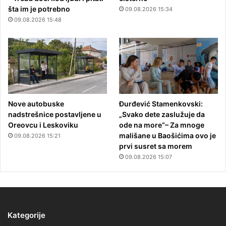
šta im je potrebno
09.08.2026 15:34
09.08.2026 15:48
Nove autobuske
Đurđević Stamenkovski:
nadstrešnice postavljene u
„Svako dete zaslužuje da
Oreovcu i Leskoviku
ode na more“– Za mnoge
mališane u Baošićima ovo je
09.08.2026 15:21
prvi susret sa morem
09.08.2026 15:07
Kategorije