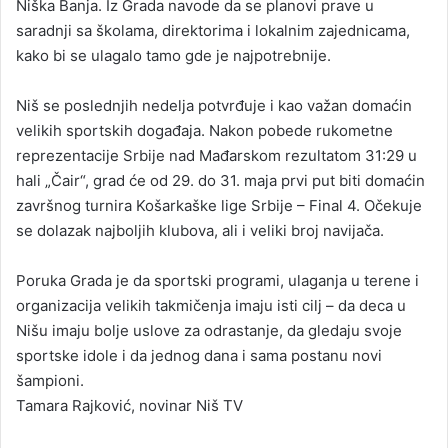
Niška Banja. Iz Grada navode da se planovi prave u
saradnji sa školama, direktorima i lokalnim zajednicama,
kako bi se ulagalo tamo gde je najpotrebnije.
Niš se poslednjih nedelja potvrđuje i kao važan domaćin
velikih sportskih događaja. Nakon pobede rukometne
reprezentacije Srbije nad Mađarskom rezultatom 31:29 u
hali „Čair“, grad će od 29. do 31. maja prvi put biti domaćin
završnog turnira Košarkaške lige Srbije – Final 4. Očekuje
se dolazak najboljih klubova, ali i veliki broj navijača.
Poruka Grada je da sportski programi, ulaganja u terene i
organizacija velikih takmičenja imaju isti cilj – da deca u
Nišu imaju bolje uslove za odrastanje, da gledaju svoje
sportske idole i da jednog dana i sama postanu novi
šampioni.
Tamara Rajković, novinar Niš TV