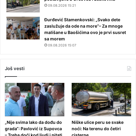
09.08.2026 15:21
Đurđević Stamenkovski: „Svako dete
zaslužuje da ode na more“– Za mnoge
mališane u Baošićima ovo je prvi susret
sa morem
09.08.2026 15:07
Još vesti
„Nije svima lako da dođu do
Niške ulice peru se svake
grada“: Pavlović iz Supovca
noći: Na terenu do četiri
– Treba doći kod ljudi i pitati
cisterne