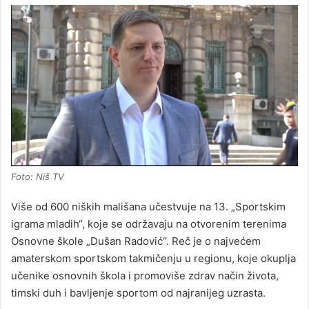
Foto: Niš TV
Više od 600 niških mališana učestvuje na 13. „Sportskim
igrama mladih“, koje se održavaju na otvorenim terenima
Osnovne škole „Dušan Radović“. Reč je o najvećem
amaterskom sportskom takmičenju u regionu, koje okuplja
učenike osnovnih škola i promoviše zdrav način života,
timski duh i bavljenje sportom od najranijeg uzrasta.