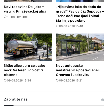
Novi radovi na Delijskom
„Nije svima lako da dođu do
visu i u Knjaževačkoj ulici
grada“: Pavlović iz Supovca –
Treba doći kod ljudi i pitati
10.08.2026 08:35
šta im je potrebno
09.08.2026 15:48
Niške ulice peru se svake
Nove autobuske
noći: Na terenu do četiri
nadstrešnice postavljene u
cisterne
Oreovcu i Leskoviku
09.08.2026 15:34
09.08.2026 15:21
Zapratite nas