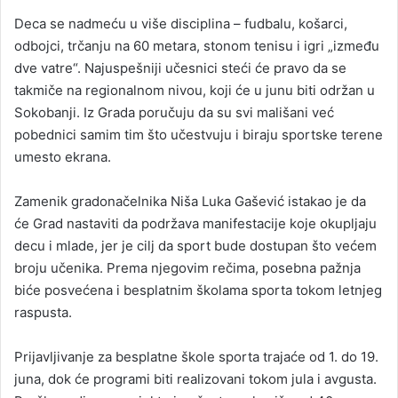
Deca se nadmeću u više disciplina – fudbalu, košarci,
odbojci, trčanju na 60 metara, stonom tenisu i igri „između
dve vatre“. Najuspešniji učesnici steći će pravo da se
takmiče na regionalnom nivou, koji će u junu biti održan u
Sokobanji. Iz Grada poručuju da su svi mališani već
pobednici samim tim što učestvuju i biraju sportske terene
umesto ekrana.
Zamenik gradonačelnika Niša Luka Gašević istakao je da
će Grad nastaviti da podržava manifestacije koje okupljaju
decu i mlade, jer je cilj da sport bude dostupan što većem
broju učenika. Prema njegovim rečima, posebna pažnja
biće posvećena i besplatnim školama sporta tokom letnjeg
raspusta.
Prijavljivanje za besplatne škole sporta trajaće od 1. do 19.
juna, dok će programi biti realizovani tokom jula i avgusta.