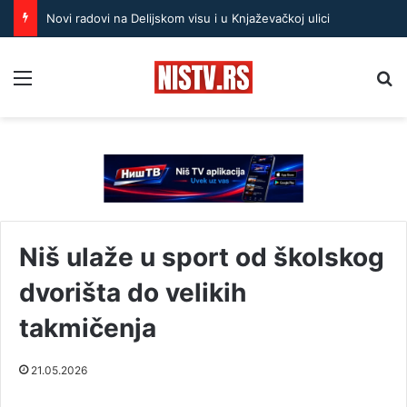
Novi radovi na Delijskom visu i u Knjaževačkoj ulici
Menu
Pr
Niš ulaže u sport od školskog
dvorišta do velikih
takmičenja
21.05.2026