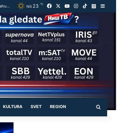
℃
23
Facebook
X
YouTube
Instagram
TikTok
Instagram
Sidebar
Užas kod Jasenovika:Automobil smrskan do neprepoznatljivosti, točak odleteo – strahuje se da ima teško povređenih
Niš
KULTURA
SVET
REGION
Pretraži