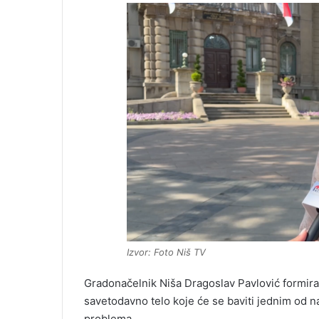
Izvor: Foto Niš TV
Gradonačelnik Niša Dragoslav Pavlović formirao
savetodavno telo koje će se baviti jednim od n
problema.