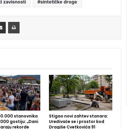
i zavisnosti
sintetičke droge
Share via Email
Print
10.000 stanovnika
Stigao novi zahtev stanara:
000 gostiju: „Dani
Uređivaće se i prostor kod
araju rekorde
Dragiše Cvetkovića 91