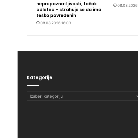
neprepoznatljivosti, točak
08.08.2026
odleteo – strahuje se da ima
teško povređenih
08.08.2026 16:03
Kategorije
Kategorije