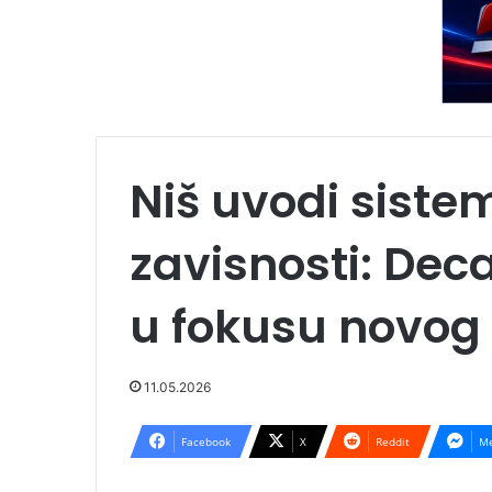
Niš uvodi siste
zavisnosti: Deca
u fokusu novog
11.05.2026
Facebook
X
Reddit
Me