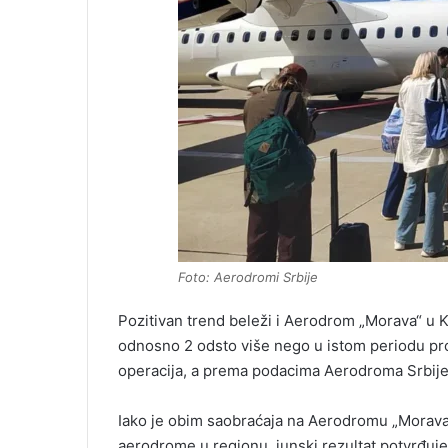
Foto: Aerodromi Srbije
Pozitivan trend beleži i Aerodrom „Morava“ u K
odnosno 2 odsto više nego u istom periodu pro
operacija, a prema podacima Aerodroma Srbije, 
Iako je obim saobraćaja na Aerodromu „Morava“
aerodrome u regionu, junski rezultat potvrđuje