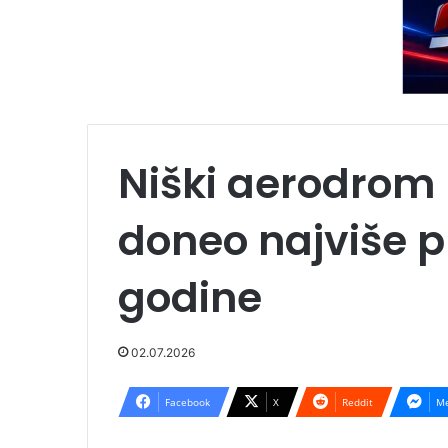
Niški aerodrom l
doneo najviše 
godine
02.07.2026
Facebook
X
Reddit
Me