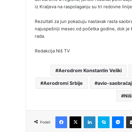
iz Kraljeva na raspolaganju su tri redovne linije
Rezultati za jun pokazuju nastavak rasta saobr
najuspešniji mesec od početka godine, dok je Kr
rada.
Redakcija Niš TV
Aerodrom Konstantin Veliki
Aerodromi Srbije
avio-saobraćaj
Niš
Facebook
X
LinkedIn
Skype
Messenger
Podeli