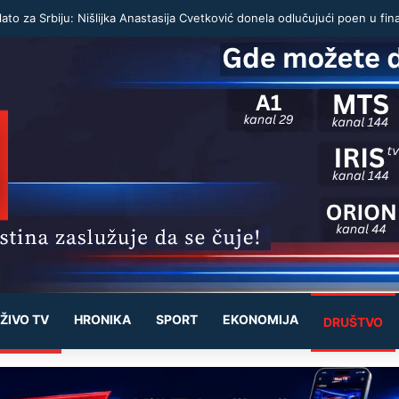
ato za Srbiju: Nišlijka Anastasija Cvetković donela odlučujući poen u fin
ŽIVO TV
HRONIKA
SPORT
EKONOMIJA
DRUŠTVO