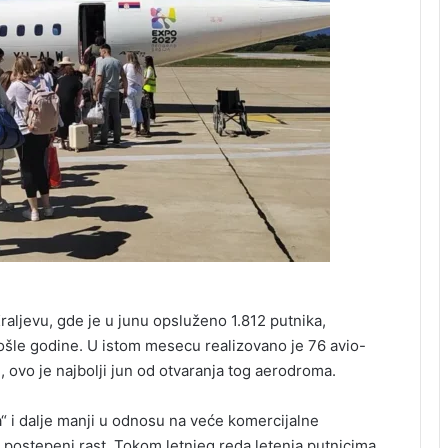
raljevu, gde je u junu opsluženo 1.812 putnika,
šle godine. U istom mesecu realizovano je 76 avio-
ovo je najbolji jun od otvaranja tog aerodroma.
 i dalje manji u odnosu na veće komercijalne
 postepeni rast. Tokom letnjeg reda letenja putnicima