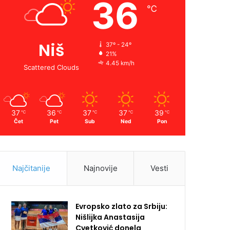
36
℃
Niš
37º - 24º
21%
4.45 km/h
Scattered Clouds
37
36
37
37
39
℃
℃
℃
℃
℃
Čet
Pet
Sub
Ned
Pon
Najčitanije
Najnovije
Vesti
Evropsko zlato za Srbiju:
Nišlijka Anastasija
Cvetković donela