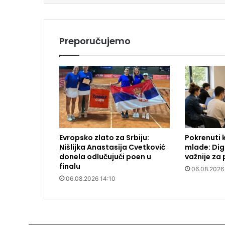
Preporučujemo
Evropsko zlato za Srbiju:
Pokrenuti k
Nišlijka Anastasija Cvetković
mlade: Dig
donela odlučujući poen u
važnije za
finalu
06.08.2026
06.08.2026 14:10