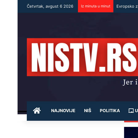
Četvrtak, avgust 6 2026
Iz minuta u minut
Evropsko zl
POČETNA
NAJNOVIJE
NIŠ
POLITIKA
U