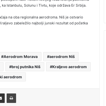
, ka Istanbulu, Solunu i Tivtu, koje održava Er Srbija.
aćaja na oba regionalna aerodroma. Niš je ostvario
aljevo zabeležilo najbolji junski rezultat od početka
Aerodrom Morava
aerodrom Niš
broj putnika Niš
Kraljevo aerodrom
ki aerodrom
Share via Email
Print