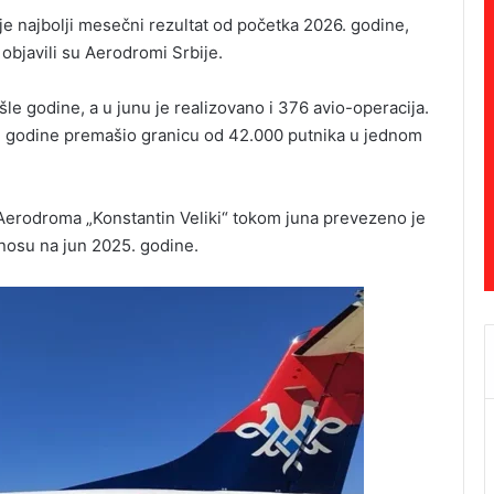
je najbolji mesečni rezultat od početka 2026. godine,
objavili su Aerodromi Srbije.
le godine, a u junu je realizovano i 376 avio-operacija.
ve godine premašio granicu od 42.000 putnika u jednom
 Aerodroma „Konstantin Veliki“ tokom juna prevezeno je
dnosu na jun 2025. godine.