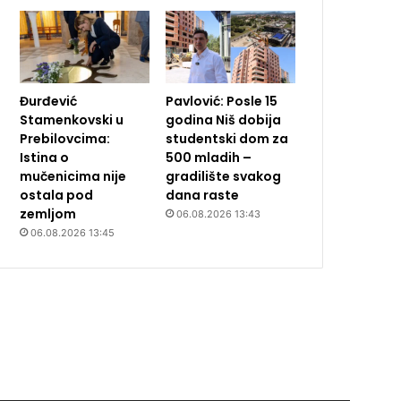
Đurđević
Pavlović: Posle 15
Stamenkovski u
godina Niš dobija
Prebilovcima:
studentski dom za
Istina o
500 mladih –
mučenicima nije
gradilište svakog
ostala pod
dana raste
zemljom
06.08.2026 13:43
06.08.2026 13:45