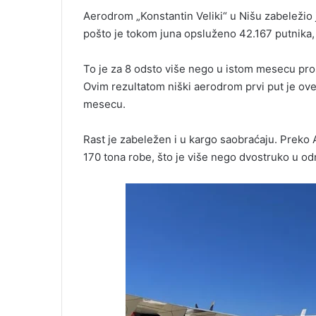
Aerodrom „Konstantin Veliki“ u Nišu zabeležio 
pošto je tokom juna opsluženo 42.167 putnika, 
To je za 8 odsto više nego u istom mesecu proš
Ovim rezultatom niški aerodrom prvi put je o
mesecu.
Rast je zabeležen i u kargo saobraćaju. Preko
170 tona robe, što je više nego dvostruko u o