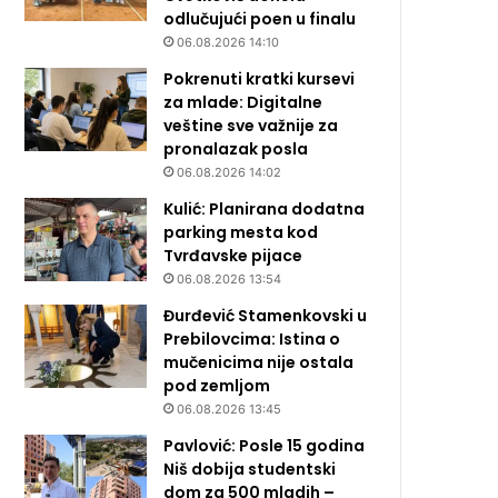
odlučujući poen u finalu
06.08.2026 14:10
Pokrenuti kratki kursevi
za mlade: Digitalne
veštine sve važnije za
pronalazak posla
06.08.2026 14:02
Kulić: Planirana dodatna
parking mesta kod
Tvrđavske pijace
06.08.2026 13:54
Đurđević Stamenkovski u
Prebilovcima: Istina o
mučenicima nije ostala
pod zemljom
06.08.2026 13:45
Pavlović: Posle 15 godina
Niš dobija studentski
dom za 500 mladih –