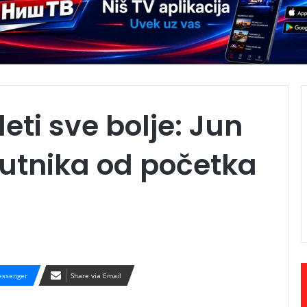
eti sve bolje: Jun
putnika od početka
ssenger
Share via Email