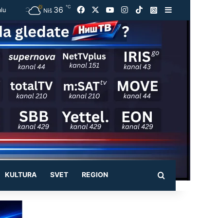
℃
36
Facebook
X
YouTube
Instagram
TikTok
Instagram
Sidebar
alu
Niš
KULTURA
SVET
REGION
Pretraži