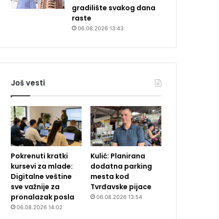
gradilište svakog dana
raste
06.08.2026 13:43
Još vesti
Pokrenuti kratki
Kulić: Planirana
kursevi za mlade:
dodatna parking
Digitalne veštine
mesta kod
sve važnije za
Tvrđavske pijace
pronalazak posla
06.08.2026 13:54
06.08.2026 14:02