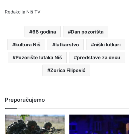
Redakcija Niš TV
68 godina
Dan pozorišta
kultura Niš
lutkarstvo
niški lutkari
Pozorište lutaka Niš
predstave za decu
Zorica Filipović
Preporučujemo