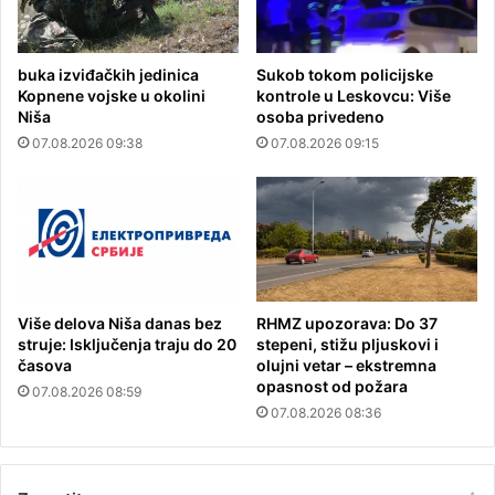
buka izviđačkih jedinica
Sukob tokom policijske
Kopnene vojske u okolini
kontrole u Leskovcu: Više
Niša
osoba privedeno
07.08.2026 09:38
07.08.2026 09:15
Više delova Niša danas bez
RHMZ upozorava: Do 37
struje: Isključenja traju do 20
stepeni, stižu pljuskovi i
časova
olujni vetar – ekstremna
opasnost od požara
07.08.2026 08:59
07.08.2026 08:36