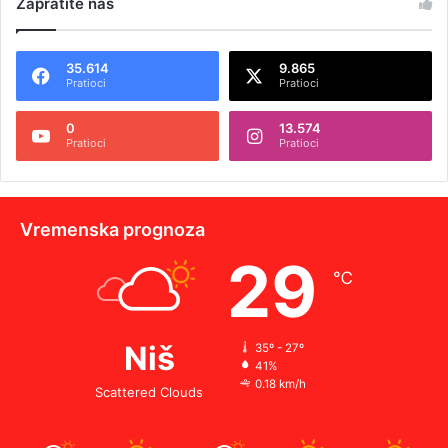
Zapratite nas
35.614
9.865
Pratioci
Pratioci
0
13.574
Pratioci
Pratioci
Vremenska prognoza
29
℃
Niš
35º - 27º
41%
0.18 km/h
Scattered Clouds