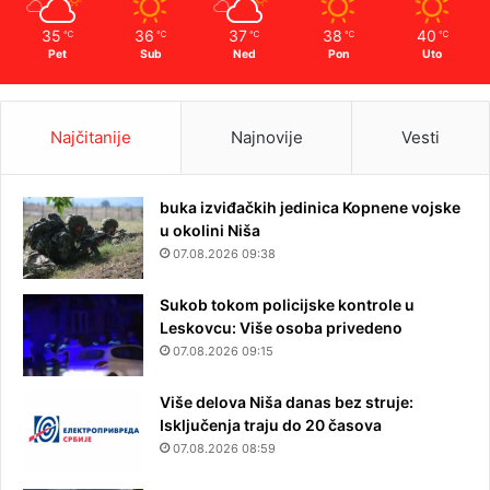
35
36
37
38
40
℃
℃
℃
℃
℃
Pet
Sub
Ned
Pon
Uto
Najčitanije
Najnovije
Vesti
buka izviđačkih jedinica Kopnene vojske
u okolini Niša
07.08.2026 09:38
Sukob tokom policijske kontrole u
Leskovcu: Više osoba privedeno
07.08.2026 09:15
Više delova Niša danas bez struje:
Isključenja traju do 20 časova
07.08.2026 08:59