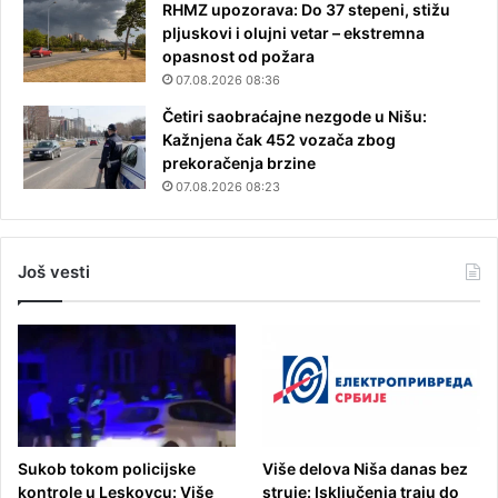
RHMZ upozorava: Do 37 stepeni, stižu
pljuskovi i olujni vetar – ekstremna
opasnost od požara
07.08.2026 08:36
Četiri saobraćajne nezgode u Nišu:
Kažnjena čak 452 vozača zbog
prekoračenja brzine
07.08.2026 08:23
Još vesti
Sukob tokom policijske
Više delova Niša danas bez
kontrole u Leskovcu: Više
struje: Isključenja traju do