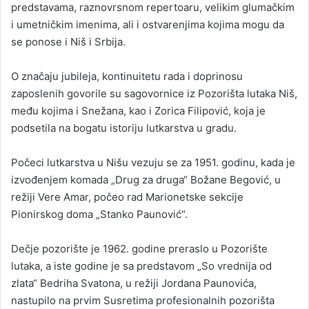
predstavama, raznovrsnom repertoaru, velikim glumačkim
i umetničkim imenima, ali i ostvarenjima kojima mogu da
se ponose i Niš i Srbija.
O značaju jubileja, kontinuitetu rada i doprinosu
zaposlenih govorile su sagovornice iz Pozorišta lutaka Niš,
među kojima i Snežana, kao i Zorica Filipović, koja je
podsetila na bogatu istoriju lutkarstva u gradu.
Počeci lutkarstva u Nišu vezuju se za 1951. godinu, kada je
izvođenjem komada „Drug za druga“ Božane Begović, u
režiji Vere Amar, počeo rad Marionetske sekcije
Pionirskog doma „Stanko Paunović“.
Dečje pozorište je 1962. godine preraslo u Pozorište
lutaka, a iste godine je sa predstavom „So vrednija od
zlata“ Bedriha Svatona, u režiji Jordana Paunovića,
nastupilo na prvim Susretima profesionalnih pozorišta