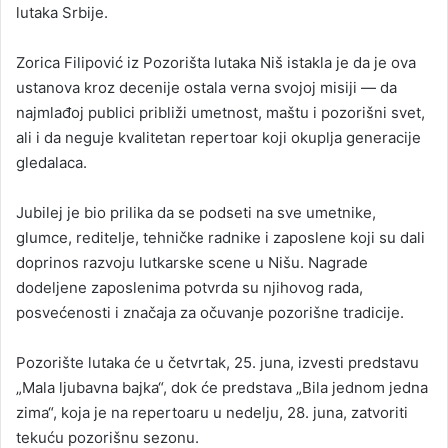
lutaka Srbije.
Zorica Filipović iz Pozorišta lutaka Niš istakla je da je ova
ustanova kroz decenije ostala verna svojoj misiji — da
najmlađoj publici približi umetnost, maštu i pozorišni svet,
ali i da neguje kvalitetan repertoar koji okuplja generacije
gledalaca.
Jubilej je bio prilika da se podseti na sve umetnike,
glumce, reditelje, tehničke radnike i zaposlene koji su dali
doprinos razvoju lutkarske scene u Nišu. Nagrade
dodeljene zaposlenima potvrda su njihovog rada,
posvećenosti i značaja za očuvanje pozorišne tradicije.
Pozorište lutaka će u četvrtak, 25. juna, izvesti predstavu
„Mala ljubavna bajka“, dok će predstava „Bila jednom jedna
zima“, koja je na repertoaru u nedelju, 28. juna, zatvoriti
tekuću pozorišnu sezonu.