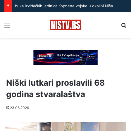
buka izviđačkih jedinica Kopnene vojske u okolini Niša
Menu
Pr
Niški lutkari proslavili 68
godina stvaralaštva
23.06.2026