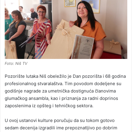
Foto: Niš TV
Pozorište lutaka Niš obeležilo je Dan pozorišta i 68 godina
profesionalnog stvaralaštva. Tim povodom dodeljene su
godišnje nagrade za umetnička dostignuća članovima
glumačkog ansambla, kao i priznanja za radni doprinos
zaposlenima iz opšteg i tehničkog sektora.
U ovoj ustanovi kulture poručuju da su tokom gotovo
sedam decenija izgradili ime prepoznatljivo po dobrim