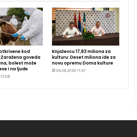
otkrivene kod
Knjaževcu 17,83 miliona za
:Zaražena goveda
kulturu: Deset miliona ide za
na, bolest može
novu opremu Doma kulture
se i na ljude
09.08.2026 11:57
 12:08