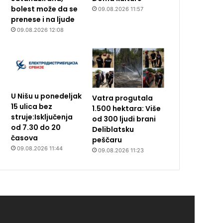
bolest može da se
09.08.2026 11:57
prenese i na ljude
09.08.2026 12:08
U Nišu u ponedeljak
Vatra progutala
15 ulica bez
1.500 hektara: Više
struje:Isključenja
od 300 ljudi brani
od 7.30 do 20
Deliblatsku
časova
peščaru
09.08.2026 11:44
09.08.2026 11:23