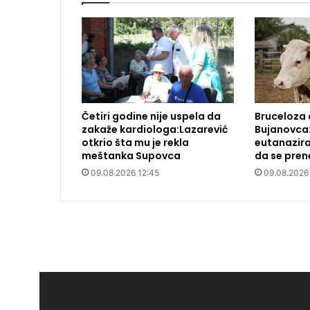
Četiri godine nije uspela da
Bruceloza 
zakaže kardiologa:Lazarević
Bujanovca
otkrio šta mu je rekla
eutanazira
meštanka Supovca
da se prene
09.08.2026 12:45
09.08.2026