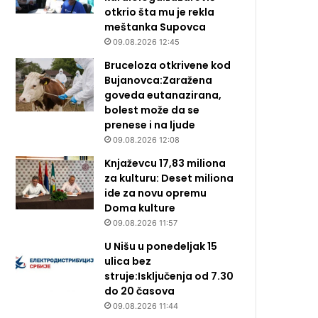
otkrio šta mu je rekla
meštanka Supovca
09.08.2026 12:45
Bruceloza otkrivene kod
Bujanovca:Zaražena
goveda eutanazirana,
bolest može da se
prenese i na ljude
09.08.2026 12:08
Knjaževcu 17,83 miliona
za kulturu: Deset miliona
ide za novu opremu
Doma kulture
09.08.2026 11:57
U Nišu u ponedeljak 15
ulica bez
struje:Isključenja od 7.30
do 20 časova
09.08.2026 11:44