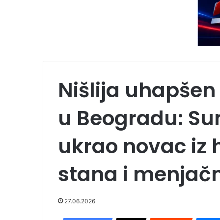
Nišlija uhapšen
u Beogradu: Su
ukrao novac iz 
stana i menjač
27.06.2026