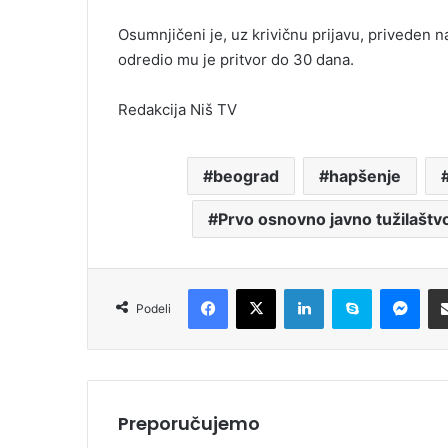
Osumnjičeni je, uz krivičnu prijavu, priveden 
odredio mu je pritvor do 30 dana.
Redakcija Niš TV
beograd
hapšenje
Prvo osnovno javno tužilaštv
Facebook
X
LinkedIn
Skype
Messenger
Podeli
Preporučujemo