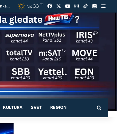
℃
33
Facebook
X
YouTube
Instagram
TikTok
Instagram
Sidebar
Bruceloza otkrivene kod Bujanovca:Zaražena goveda eutanazirana, bolest može da se prenese i na ljude
Niš
KULTURA
SVET
REGION
Pretraži