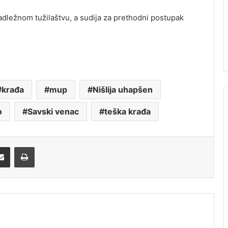
nadležnom tužilaštvu, a sudija za prethodni postupak
krađa
mup
Nišlija uhapšen
o
Savski venac
teška krađa
Share via Email
Print