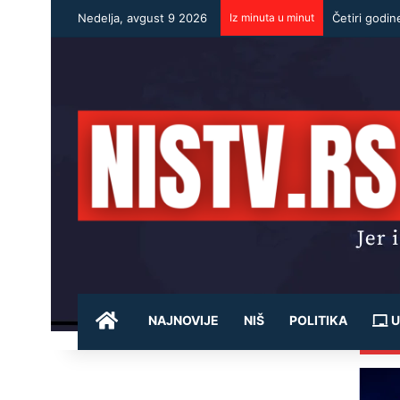
Nedelja, avgust 9 2026
Iz minuta u minut
POČETNA
NAJNOVIJE
NIŠ
POLITIKA
U