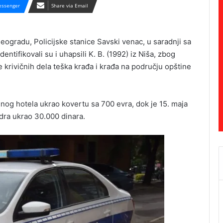
ssenger
Share via Email
eogradu, Policijske stanice Savski venac, u saradnji sa
entifikovali su i uhapsili K. B. (1992) iz Niša, zbog
e krivičnih dela teška krađa i krađa na području opštine
dnog hotela ukrao kovertu sa 700 evra, dok je 15. maja
dra ukrao 30.000 dinara.