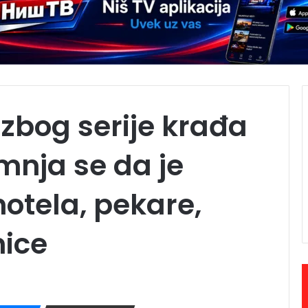
 zbog serije krađa
mnja se da je
hotela, pekare,
nice