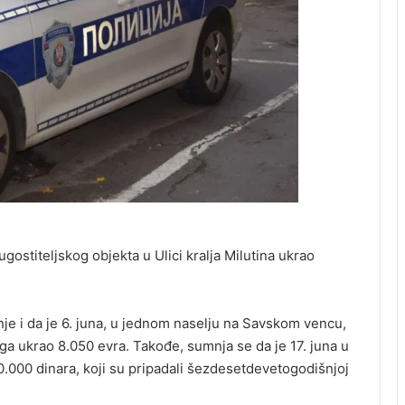
ugostiteljskog objekta u Ulici kralja Milutina ukrao
e i da je 6. juna, u jednom naselju na Savskom vencu,
ga ukrao 8.050 evra. Takođe, sumnja se da je 17. juna u
0.000 dinara, koji su pripadali šezdesetdevetogodišnjoj