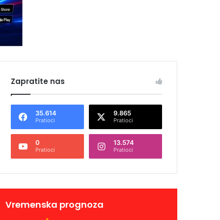
Zapratite nas
35.614
9.865
Pratioci
Pratioci
0
13.574
Pratioci
Pratioci
Vremenska prognoza