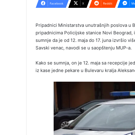
Facebook
X
Reddit
Me
Pripadnici Ministarstva unutrašnjih poslova u B
pripadnicima Policijske stanice Novi Beograd, id
sumnje da je od 12. maja do 17. juna izvršio viš
Savski venac, navodi se u saopštenju MUP-a.
Kako se sumnja, on je 12. maja sa recepcije je
iz kase jedne pekare u Bulevaru kralja Aleksan