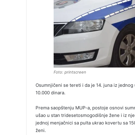
Foto: printscreen
Osumnjičeni se tereti i da je 14. juna iz jednog 
10.000 dinara.
Prema saopštenju MUP-a, postoje osnovi sumnj
ušao u stan tridesetosmogodišnje žene i iz nje
jednoj menjačnici sa pulta ukrao kovertu sa 15
ženi.