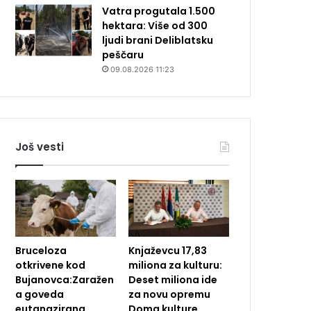
Vatra progutala 1.500
hektara: Više od 300
ljudi brani Deliblatsku
peščaru
09.08.2026 11:23
Još vesti
Bruceloza
Knjaževcu 17,83
otkrivene kod
miliona za kulturu:
Bujanovca:Zaražen
Deset miliona ide
a goveda
za novu opremu
eutanazirana,
Doma kulture