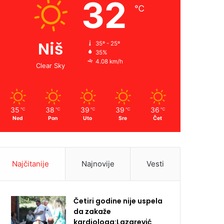
32
℃
Niš
35º - 25º
35%
4.08 km/h
Clear Sky
35
38
39
39
36
℃
℃
℃
℃
℃
Ned
Pon
Uto
Sre
Čet
Najčitanije
Najnovije
Vesti
Četiri godine nije uspela
da zakaže
kardiologa:Lazarević