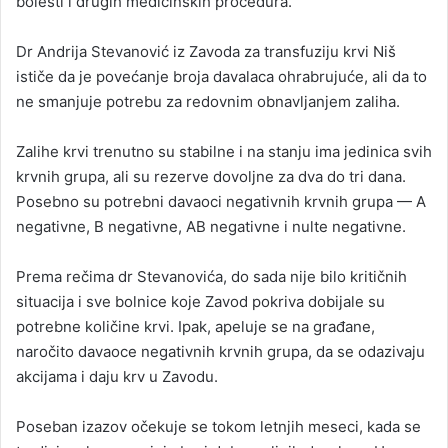
bolesti i drugih medicinskih procedura.
Dr Andrija Stevanović iz Zavoda za transfuziju krvi Niš
ističe da je povećanje broja davalaca ohrabrujuće, ali da to
ne smanjuje potrebu za redovnim obnavljanjem zaliha.
Zalihe krvi trenutno su stabilne i na stanju ima jedinica svih
krvnih grupa, ali su rezerve dovoljne za dva do tri dana.
Posebno su potrebni davaoci negativnih krvnih grupa — A
negativne, B negativne, AB negativne i nulte negativne.
Prema rečima dr Stevanovića, do sada nije bilo kritičnih
situacija i sve bolnice koje Zavod pokriva dobijale su
potrebne količine krvi. Ipak, apeluje se na građane,
naročito davaoce negativnih krvnih grupa, da se odazivaju
akcijama i daju krv u Zavodu.
Poseban izazov očekuje se tokom letnjih meseci, kada se