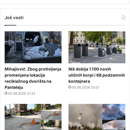
Još vesti
Mihajlović: Zbog protivljenja
Niš dobija 1.100 novih
promenjena lokacija
uličnih korpi i 68 podzemnih
reciklažnog dvorišta na
kontejnera
Panteleju
05.08.2026 20:21
05.08.2026 21:22