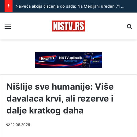
Najveća akcija čišćenja do sada: Na Medijani uređen 71 hektar
Menu
Pr
Nišlije sve humanije: Više
davalaca krvi, ali rezerve i
dalje kratkog daha
22.05.2026