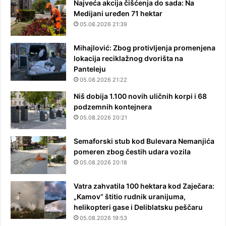
Najveća akcija čišćenja do sada: Na
Medijani uređen 71 hektar
05.08.2026 21:39
Mihajlović: Zbog protivljenja promenjena
lokacija reciklažnog dvorišta na
Panteleju
05.08.2026 21:22
Niš dobija 1.100 novih uličnih korpi i 68
podzemnih kontejnera
05.08.2026 20:21
Semaforski stub kod Bulevara Nemanjića
pomeren zbog čestih udara vozila
05.08.2026 20:18
Vatra zahvatila 100 hektara kod Zaječara:
„Kamov“ štitio rudnik uranijuma,
helikopteri gase i Deliblatsku peščaru
05.08.2026 19:53