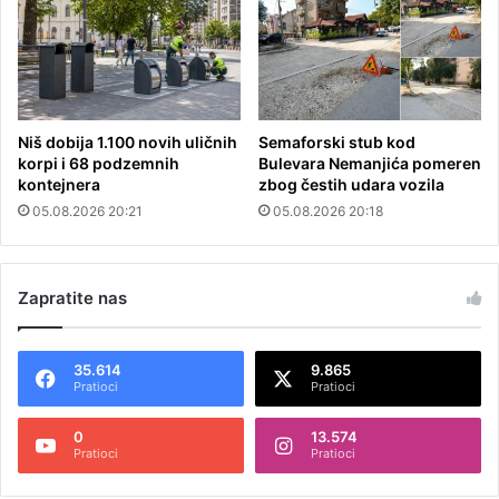
Niš dobija 1.100 novih uličnih
Semaforski stub kod
korpi i 68 podzemnih
Bulevara Nemanjića pomeren
kontejnera
zbog čestih udara vozila
05.08.2026 20:21
05.08.2026 20:18
Zapratite nas
35.614
9.865
Pratioci
Pratioci
0
13.574
Pratioci
Pratioci