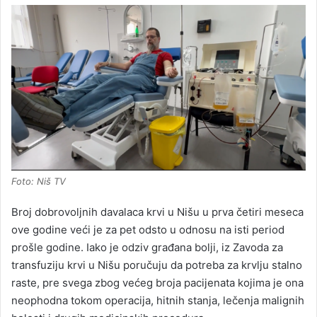
Foto: Niš TV
Broj dobrovoljnih davalaca krvi u Nišu u prva četiri meseca
ove godine veći je za pet odsto u odnosu na isti period
prošle godine. Iako je odziv građana bolji, iz Zavoda za
transfuziju krvi u Nišu poručuju da potreba za krvlju stalno
raste, pre svega zbog većeg broja pacijenata kojima je ona
neophodna tokom operacija, hitnih stanja, lečenja malignih