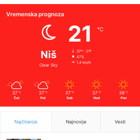
Vremenska prognoza
21
℃
Niš
37º - 21º
47%
1.4 km/h
Clear Sky
37
37
37
37
38
℃
℃
℃
℃
℃
Čet
Pet
Sub
Ned
Pon
Najčitanije
Najnovije
Vesti