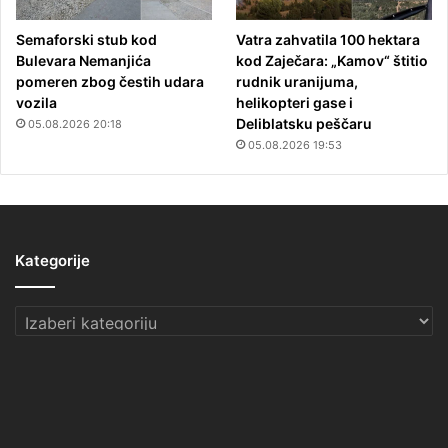
Semaforski stub kod
Vatra zahvatila 100 hektara
Bulevara Nemanjića
kod Zaječara: „Kamov“ štitio
pomeren zbog čestih udara
rudnik uranijuma,
vozila
helikopteri gase i
Deliblatsku peščaru
05.08.2026 20:18
05.08.2026 19:53
Kategorije
Kategorije