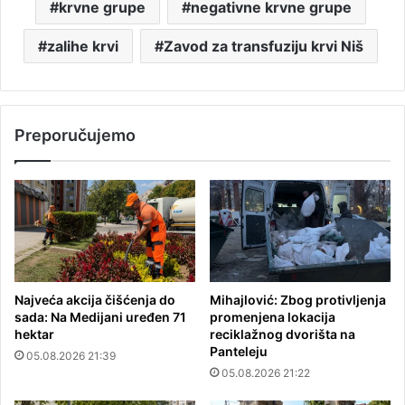
krvne grupe
negativne krvne grupe
zalihe krvi
Zavod za transfuziju krvi Niš
Preporučujemo
Najveća akcija čišćenja do
Mihajlović: Zbog protivljenja
sada: Na Medijani uređen 71
promenjena lokacija
hektar
reciklažnog dvorišta na
Panteleju
05.08.2026 21:39
05.08.2026 21:22