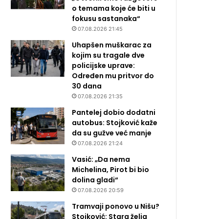
o temama koje će biti u
fokusu sastanaka“
07.08.2026 21:45
Uhapšen muškarac za
kojim su tragale dve
policijske uprave:
Određen mu pritvor do
30 dana
07.08.2026 21:35
Pantelej dobio dodatni
autobus: Stojković kaže
da su gužve već manje
07.08.2026 21:24
Vasić: „Da nema
Michelina, Pirot bi bio
dolina gladi“
07.08.2026 20:59
Tramvaji ponovo u Nišu?
Stojković: Stara želja