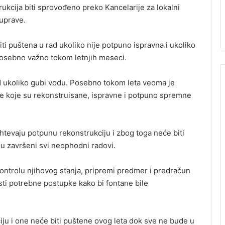
ukcija biti sprovođeno preko Kancelarije za lokalni
uprave.
ti puštena u rad ukoliko nije potpuno ispravna i ukoliko
 posebno važno tokom letnjih meseci.
d ukoliko gubi vodu. Posebno tokom leta veoma je
e koje su rekonstruisane, ispravne i potpuno spremne
htevaju potpunu rekonstrukciju i zbog toga neće biti
u završeni svi neophodni radovi.
kontrolu njihovog stanja, pripremi predmer i predračun
sti potrebne postupke kako bi fontane bile
iju i one neće biti puštene ovog leta dok sve ne bude u