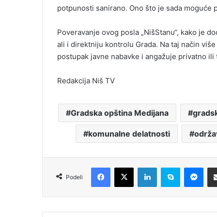
potpunosti sanirano. Ono što je sada moguće pu
Poveravanje ovog posla „NišStanu“, kako je do
ali i direktniju kontrolu Grada. Na taj način vi
postupak javne nabavke i angažuje privatno ili t
Redakcija Niš TV
Gradska opština Medijana
grads
komunalne delatnosti
održa
Facebook
X
LinkedIn
Skype
Messenger
Podeli