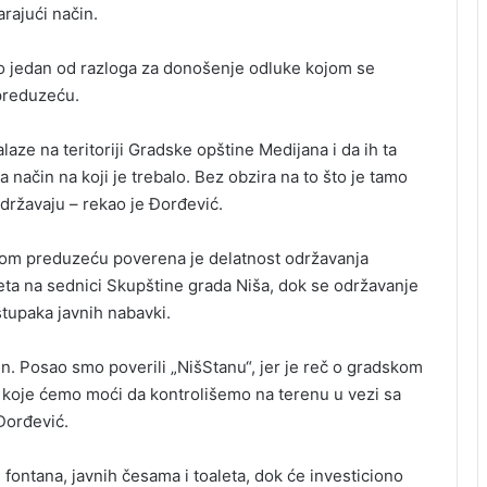
ajući način.
ilo jedan od razloga za donošenje odluke kojom se
preduzeću.
ze na teritoriji Gradske opštine Medijana i da ih ta
način na koji je trebalo. Bez obzira na to što je tamo
održavaju – rekao je Đorđević.
“ ovom preduzeću poverena je delatnost održavanja
neta na sednici Skupštine grada Niša, dok se održavanje
tupaka javnih nabavki.
in. Posao smo poverili „NišStanu“, jer je reč o gradskom
 koje ćemo moći da kontrolišemo na terenu u vezi sa
Đorđević.
fontana, javnih česama i toaleta, dok će investiciono