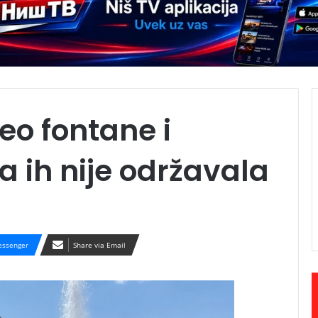
eo fontane i
 ih nije održavala
ssenger
Share via Email