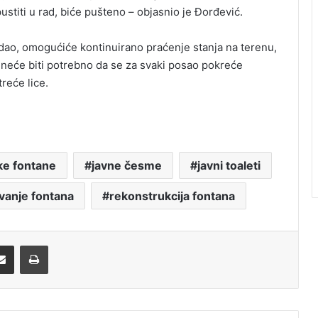
stiti u rad, biće pušteno – objasnio je Đorđević.
dao, omogućiće kontinuirano praćenje stanja na terenu,
še neće biti potrebno da se za svaki posao pokreće
reće lice.
ke fontane
javne česme
javni toaleti
vanje fontana
rekonstrukcija fontana
Share via Email
Print