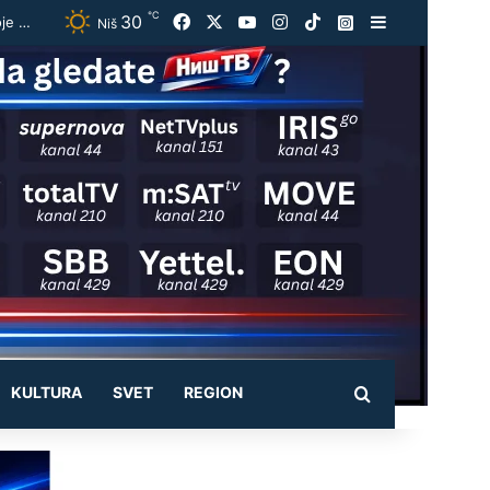
℃
30
Facebook
X
YouTube
Instagram
TikTok
Instagram
Sidebar
Vučić ugostio Zelenskog na večeri u Beogradu: „Otvorili smo razgovore o temama koje će biti u fokusu sastanaka“
Niš
KULTURA
SVET
REGION
Pretraži