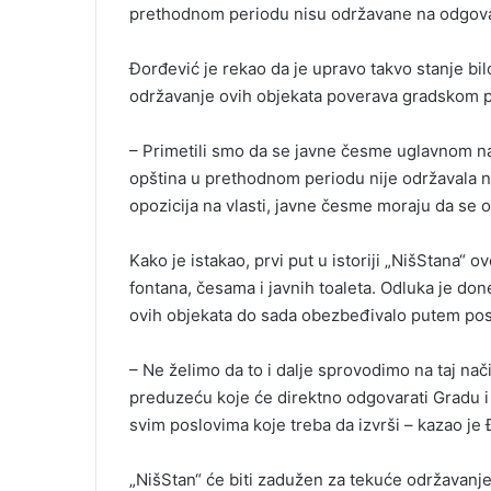
prethodnom periodu nisu održavane na odgovar
Đorđević je rekao da je upravo takvo stanje b
održavanje ovih objekata poverava gradskom 
– Primetili smo da se javne česme uglavnom nala
opština u prethodnom periodu nije održavala na 
opozicija na vlasti, javne česme moraju da se 
Kako je istakao, prvi put u istoriji „NišStana
fontana, česama i javnih toaleta. Odluka je do
ovih objekata do sada obezbeđivalo putem pos
– Ne želimo da to i dalje sprovodimo na taj nač
preduzeću koje će direktno odgovarati Gradu i
svim poslovima koje treba da izvrši – kazao je 
„NišStan“ će biti zadužen za tekuće održavanje 