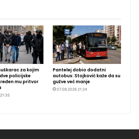
uškarac za kojim
Pantelej dobio dodatni
dve policijske
autobus: Stojković kaže da su
ređen mu pritvor
gužve već manje
a
07.08.2026 21:24
 21:35