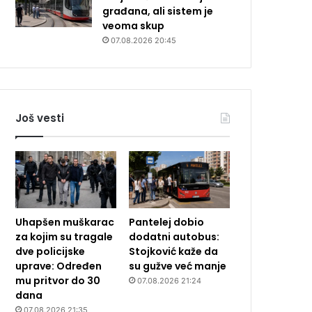
građana, ali sistem je
veoma skup
07.08.2026 20:45
Još vesti
Uhapšen muškarac
Pantelej dobio
za kojim su tragale
dodatni autobus:
dve policijske
Stojković kaže da
uprave: Određen
su gužve već manje
mu pritvor do 30
07.08.2026 21:24
dana
07.08.2026 21:35