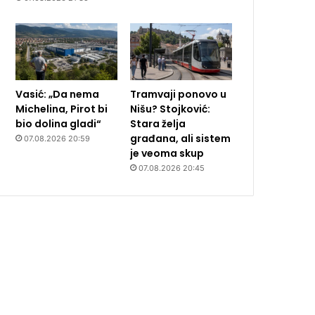
Vasić: „Da nema
Tramvaji ponovo u
Michelina, Pirot bi
Nišu? Stojković:
bio dolina gladi“
Stara želja
građana, ali sistem
07.08.2026 20:59
je veoma skup
07.08.2026 20:45