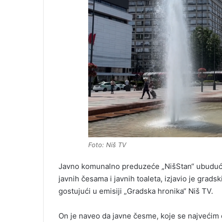
Foto: Niš TV
Javno komunalno preduzeće „NišStan“ ubuduće 
javnih česama i javnih toaleta, izjavio je grad
gostujući u emisiji „Gradska hronika“ Niš TV.
On je naveo da javne česme, koje se najvećim d