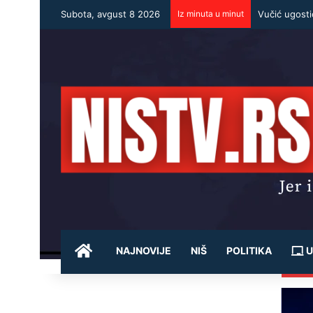
Subota, avgust 8 2026
Iz minuta u minut
POČETNA
NAJNOVIJE
NIŠ
POLITIKA
U