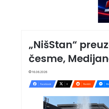
„NišStan“ preuz
česme, Medijana
16.06.2026
Facebook
X
Reddit
Me