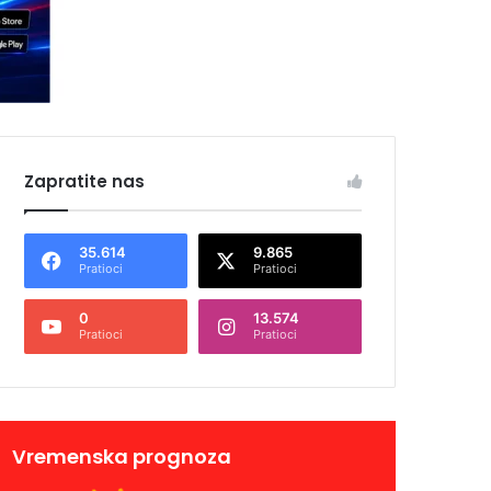
Zapratite nas
35.614
9.865
Pratioci
Pratioci
0
13.574
Pratioci
Pratioci
Vremenska prognoza