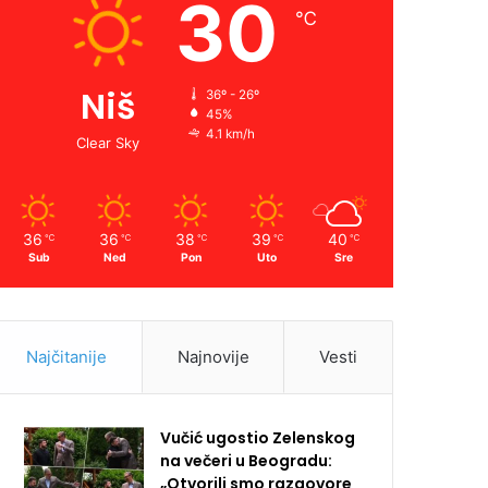
30
℃
Niš
36º - 26º
45%
4.1 km/h
Clear Sky
36
36
38
39
40
℃
℃
℃
℃
℃
Sub
Ned
Pon
Uto
Sre
Najčitanije
Najnovije
Vesti
Vučić ugostio Zelenskog
na večeri u Beogradu:
„Otvorili smo razgovore