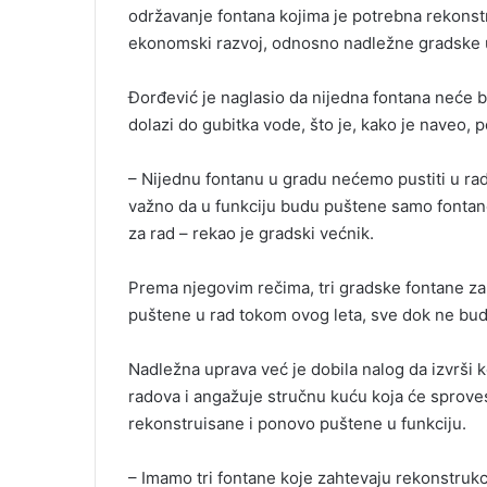
održavanje fontana kojima je potrebna rekonstr
ekonomski razvoj, odnosno nadležne gradske 
Đorđević je naglasio da nijedna fontana neće bi
dolazi do gubitka vode, što je, kako je naveo,
– Nijednu fontanu u gradu nećemo pustiti u ra
važno da u funkciju budu puštene samo fontan
za rad – rekao je gradski većnik.
Prema njegovim rečima, tri gradske fontane za
puštene u rad tokom ovog leta, sve dok ne bud
Nadležna uprava već je dobila nalog da izvrši 
radova i angažuje stručnu kuću koja će sprove
rekonstruisane i ponovo puštene u funkciju.
– Imamo tri fontane koje zahtevaju rekonstrukc