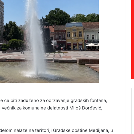
će biti zaduženo za održavanje gradskih fontana,
ski većnik za komunalne delatnosti Miloš Đorđević,
elom nalaze na teritoriji Gradske opštine Medijana, u