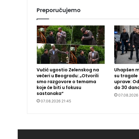
Preporučujemo
Vučić ugostio Zelenskog na
Uhapšen m
večeri u Beogradu: „Otvorili
su tragale 
smo razgovore o temama
uprave: Od
koje će biti u fokusu
do 30 dan
sastanaka“
07.08.2026
07.08.2026 21:45