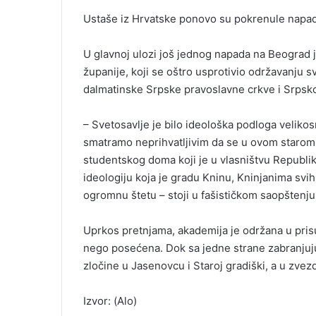
Ustaše iz Hrvatske ponovo su pokrenule napad
U glavnoj ulozi još jednog napada na Beograd 
županije, koji se oštro usprotivio održavanju 
dalmatinske Srpske pravoslavne crkve i Srpsko
– Svetosavlje je bilo ideološka podloga velikos
smatramo neprihvatljivim da se u ovom starom
studentskog doma koji je u vlasništvu Republi
ideologiju koja je gradu Kninu, Kninjanima svih 
ogromnu štetu – stoji u fašističkom saopšten
Uprkos pretnjama, akademija je održana u prisu
nego posećena. Dok sa jedne strane zabranjuju 
zločine u Jasenovcu i Staroj gradiški, a u zv
Izvor: (Alo)