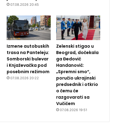
07.08.2026 20:45
Izmene autobuskih
Zelenski stigao u
trasa na Panteleju:
Beograd, dočekala
Somborski bulevar
ga Đedović
i Knjaževačka pod
Handanović:
posebnim režimom
„Spremni smo“,
poručio ukrajinski
07.08.2026 20:22
predsednik i otkrio
o čemu će
razgovarati sa
Vučićem
07.08.2026 19:51