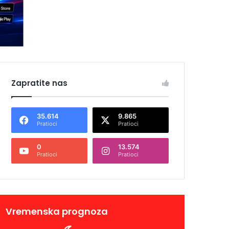
Zapratite nas
35.614
9.865
Pratioci
Pratioci
0
13.574
Pratioci
Pratioci
Vremenska prognoza