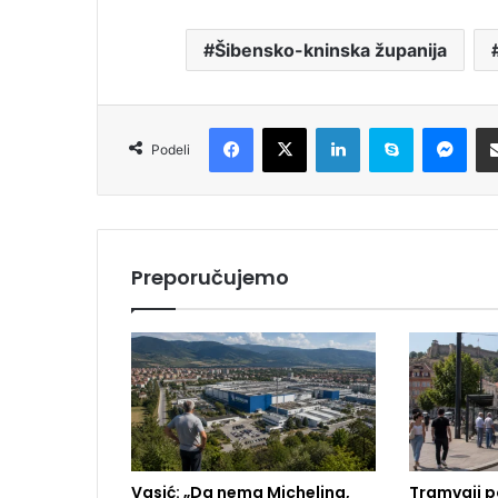
Šibensko-kninska županija
Facebook
X
LinkedIn
Skype
Messenger
Podeli
Preporučujemo
Vasić: „Da nema Michelina,
Tramvaji p