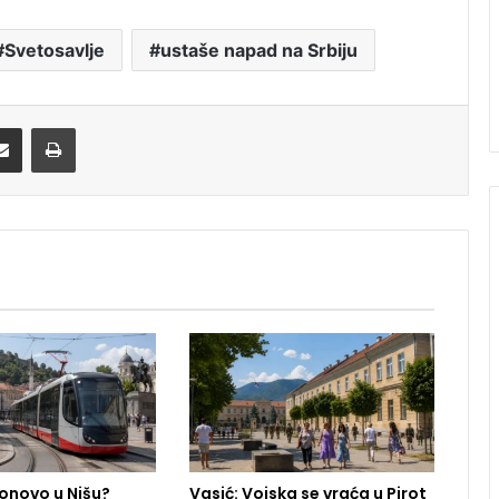
Svetosavlje
ustaše napad na Srbiju
Share via Email
Print
onovo u Nišu?
Vasić: Vojska se vraća u Pirot