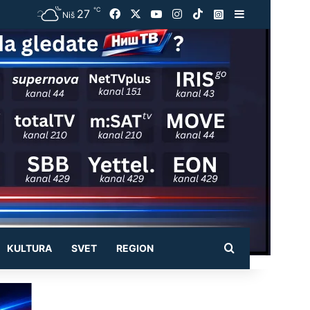
℃
27
Facebook
X
YouTube
Instagram
TikTok
Instagram
Sidebar
Niš
Pretraži
KULTURA
SVET
REGION