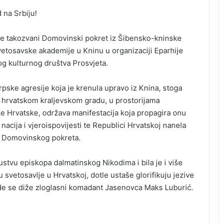
 na Srbiju!
je takozvani Domovinski pokret iz Šibensko-kninske
svetosavske akademije u Kninu u organizaciji Eparhije
g kulturnog društva Prosvjeta.
rpske agresije koja je krenula upravo iz Knina, stoga
 hrvatskom kraljevskom gradu, u prostorijama
ke Hrvatske, održava manifestacija koja propagira onu
nacija i vjeroispovijesti te Republici Hrvatskoj nanela
ju Domovinskog pokreta.
stvu episkopa dalmatinskog Nikodima i bila je i više
svetosavlje u Hrvatskoj, dotle ustaše glorifikuju jezive
ezde se diže zloglasni komadant Jasenovca Maks Luburić.