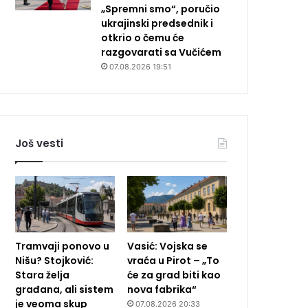
„Spremni smo“, poručio
ukrajinski predsednik i
otkrio o čemu će
razgovarati sa Vučićem
07.08.2026 19:51
Još vesti
Tramvaji ponovo u
Vasić: Vojska se
Nišu? Stojković:
vraća u Pirot – „To
Stara želja
će za grad biti kao
građana, ali sistem
nova fabrika“
je veoma skup
07.08.2026 20:33