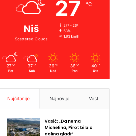
27
℃
Niš
27º - 26º
63%
1.93 km/h
Scattered Clouds
27
37
36
38
40
℃
℃
℃
℃
℃
Pet
Sub
Ned
Pon
Uto
Najčitanije
Najnovije
Vesti
Vasić: „Da nema
Michelina, Pirot bi bio
dolina gladi“