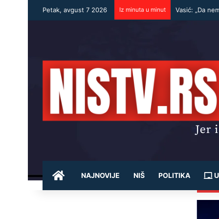
Petak, avgust 7 2026
Iz minuta u minut
Vasić: „Da nem
POČETNA
NAJNOVIJE
NIŠ
POLITIKA
U