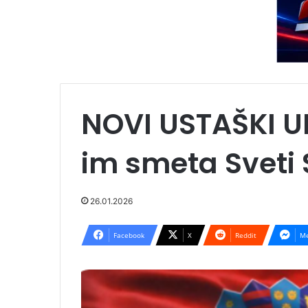
NOVI USTAŠKI U
im smeta Sveti
26.01.2026
Facebook
X
Reddit
Me