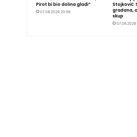
Pirot bi bio dolina gladi“
Stojković: 
građana, a
07.08.2026 20:59
skup
07.08.2026