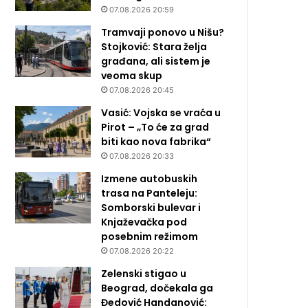
07.08.2026 20:59
Tramvaji ponovo u Nišu?
Stojković: Stara želja
građana, ali sistem je
veoma skup
07.08.2026 20:45
Vasić: Vojska se vraća u
Pirot – „To će za grad
biti kao nova fabrika“
07.08.2026 20:33
Izmene autobuskih
trasa na Panteleju:
Somborski bulevar i
Knjaževačka pod
posebnim režimom
07.08.2026 20:22
Zelenski stigao u
Beograd, dočekala ga
Đedović Handanović: