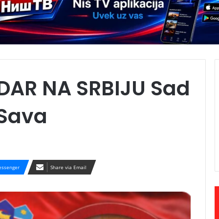
DAR NA SRBIJU Sad
 Sava
ssenger
Share via Email