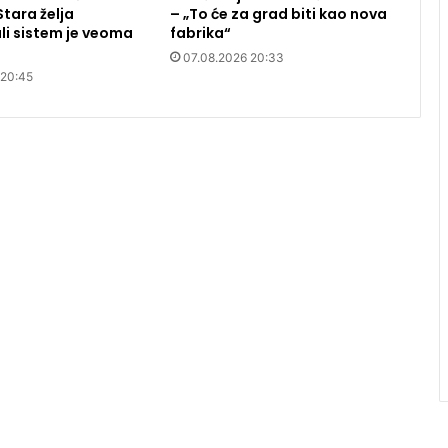
Stara želja
– „To će za grad biti kao nova
li sistem je veoma
fabrika“
07.08.2026 20:33
 20:45