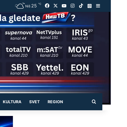
℃
25
Facebook
X
YouTube
Instagram
TikTok
Instagram
Sidebar
Niš
Pretraži
KULTURA
SVET
REGION