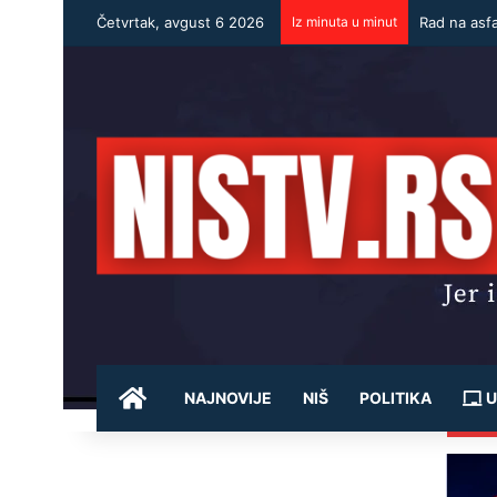
Četvrtak, avgust 6 2026
Iz minuta u minut
Rad na asf
POČETNA
NAJNOVIJE
NIŠ
POLITIKA
U