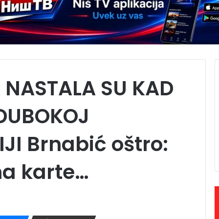
 NASTALA SU KAD
 DUBOKOJ
JI Brnabić oštro:
na karte…