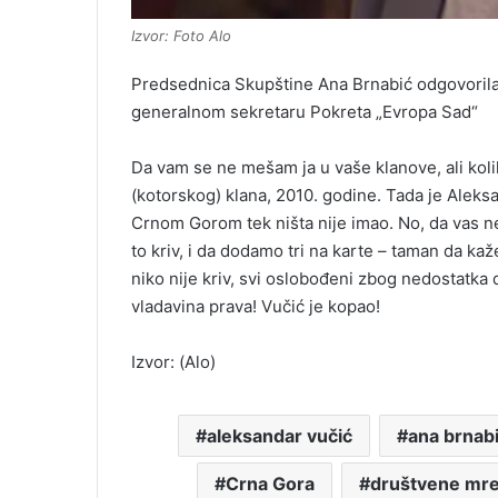
Izvor: Foto Alo
Predsednica Skupštine Ana Brnabić odgovorila 
generalnom sekretaru Pokreta „Evropa Sad“
Da vam se ne mešam ja u vaše klanove, ali koli
(kotorskog) klana, 2010. godine. Tada je Aleksan
Crnom Gorom tek ništa nije imao. No, da vas n
to kriv, i da dodamo tri na karte – taman da kaž
niko nije kriv, svi oslobođeni zbog nedostatka
vladavina prava! Vučić je kopao!
Izvor: (Alo)
aleksandar vučić
ana brnab
Crna Gora
društvene mr