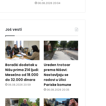
06.08.2026 20:04
Još vesti
Borački dodatak u
Uređen trotoar
Nišu prima 214 ljudi:
prema Nišavi:
Mesečno od 18.000
Nastavljaju se
do 32.000 dinara
radovi u Ulici
Pariske komune
06.08.2026 20:59
06.08.2026 20:35