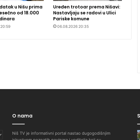
datak u Nišu prima
Uređen trotoar prema Nišavi:
 Mesečno od 18.000
Nastavljaju se radovi u Ulici
dinara
Pariske komune
 20:59
06.08.2026 20:35
O nama
S
Niš TV je informativni portal nastao dugogodišnjim
iskustvom poznatih novinara i voditelja koji su