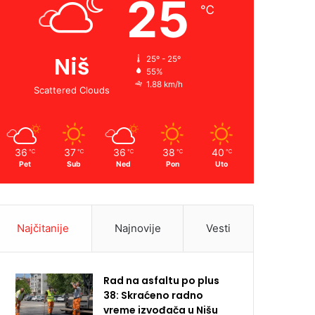
25
℃
Niš
25º - 25º
55%
1.88 km/h
Scattered Clouds
36
37
36
38
40
℃
℃
℃
℃
℃
Pet
Sub
Ned
Pon
Uto
Najčitanije
Najnovije
Vesti
Rad na asfaltu po plus
38: Skraćeno radno
vreme izvođača u Nišu