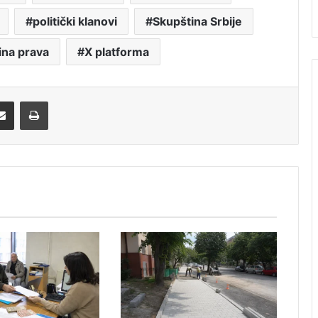
politički klanovi
Skupština Srbije
ina prava
X platforma
Share via Email
Print