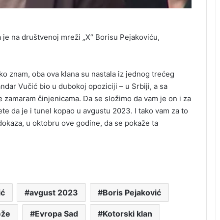
je na društvenoj mreži „X“ Borisu Pejakoviću,
ko znam, oba ova klana su nastala iz jednog trećeg
dar Vučić bio u dubokoj opoziciji – u Srbiji, a sa
e zamaram činjenicama. Da se složimo da vam je on i za
ete da je i tunel kopao u avgustu 2023. I tako vam za to
 dokaza, u oktobru ove godine, da se pokaže ta
ić
avgust 2023
Boris Pejaković
eže
Evropa Sad
Kotorski klan