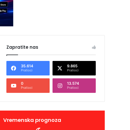
Zapratite nas
35.614
9.865
Pratioci
Pratioci
0
13.574
Pratioci
Pratioci
Vremenska prognoza