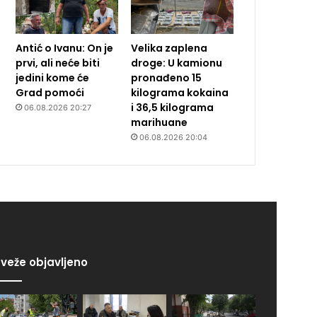
Antić o Ivanu: On je
Velika zaplena
prvi, ali neće biti
droge: U kamionu
jedini kome će
pronađeno 15
Grad pomoći
kilograma kokaina
i 36,5 kilograma
06.08.2026 20:27
marihuane
06.08.2026 20:04
veže objavljeno