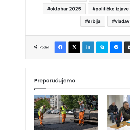
oktobar 2025
političke izjave
srbija
vladav
Facebook
X
LinkedIn
Skype
Messenger
Podeli
Preporučujemo