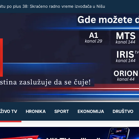
altu po plus 38: Skraćeno radno vreme izvođača u Nišu
ŽIVO TV
HRONIKA
SPORT
EKONOMIJA
DRUŠTVO