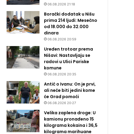
06.08.2026 21:18
Borački dodatak u Nišu
prima 214 ljudi: Mesečno
od 18.000 do 32.000
dinara
06.08.2026 20:59
Uređen trotoar prema
Nišavi: Nastavljaju se
radovi u Ulici Pariske
komune
06.08.2026 20:35
Antić o Ivanu: On je prvi,
ali neće biti jedini kome
će Grad pomoći
06.08.2026 20:27
Velika zaplena droge: U
kamionu pronađeno 15
kilograma kokaina i 36,5
kilograma marihuane