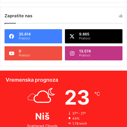
Zapratite nas
35.614
9.865
Pratioci
Pratioci
0
13.574
Pratioci
Pratioci
Vremenska prognoza
23
℃
Niš
37º - 21º
44%
1.78 km/h
Scattered Clouds