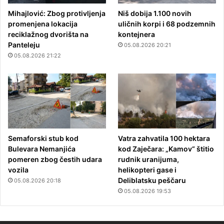
Mihajlović: Zbog protivljenja
Niš dobija 1.100 novih
promenjena lokacija
uličnih korpi i 68 podzemnih
reciklažnog dvorišta na
kontejnera
Panteleju
05.08.2026 20:21
05.08.2026 21:22
Semaforski stub kod
Vatra zahvatila 100 hektara
Bulevara Nemanjića
kod Zaječara: „Kamov“ štitio
pomeren zbog čestih udara
rudnik uranijuma,
vozila
helikopteri gase i
Deliblatsku peščaru
05.08.2026 20:18
05.08.2026 19:53