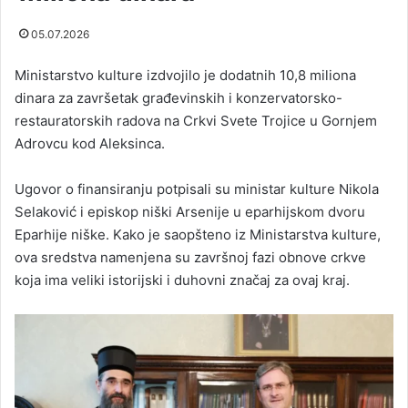
05.07.2026
Ministarstvo kulture izdvojilo je dodatnih 10,8 miliona
dinara za završetak građevinskih i konzervatorsko-
restauratorskih radova na Crkvi Svete Trojice u Gornjem
Adrovcu kod Aleksinca.
Ugovor o finansiranju potpisali su ministar kulture Nikola
Selaković i episkop niški Arsenije u eparhijskom dvoru
Eparhije niške. Kako je saopšteno iz Ministarstva kulture,
ova sredstva namenjena su završnoj fazi obnove crkve
koja ima veliki istorijski i duhovni značaj za ovaj kraj.