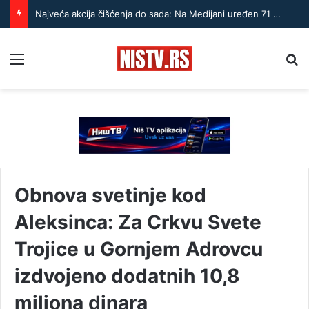
Najveća akcija čišćenja do sada: Na Medijani uređen 71 hektar
Menu
Pr
Obnova svetinje kod
Aleksinca: Za Crkvu Svete
Trojice u Gornjem Adrovcu
izdvojeno dodatnih 10,8
miliona dinara