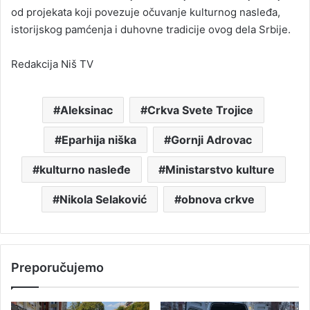
od projekata koji povezuje očuvanje kulturnog nasleđa,
istorijskog pamćenja i duhovne tradicije ovog dela Srbije.
Redakcija Niš TV
Aleksinac
Crkva Svete Trojice
Eparhija niška
Gornji Adrovac
kulturno nasleđe
Ministarstvo kulture
Nikola Selaković
obnova crkve
Preporučujemo