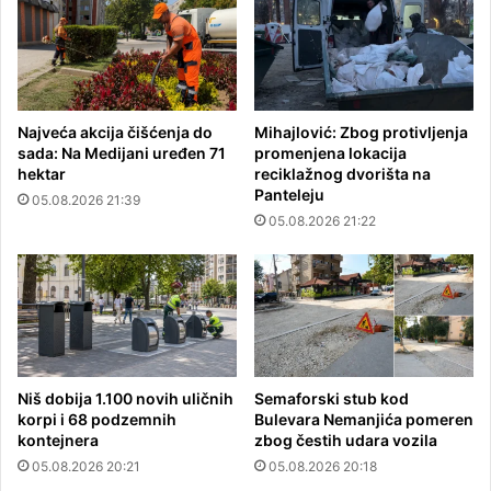
Najveća akcija čišćenja do
Mihajlović: Zbog protivljenja
sada: Na Medijani uređen 71
promenjena lokacija
hektar
reciklažnog dvorišta na
Panteleju
05.08.2026 21:39
05.08.2026 21:22
Niš dobija 1.100 novih uličnih
Semaforski stub kod
korpi i 68 podzemnih
Bulevara Nemanjića pomeren
kontejnera
zbog čestih udara vozila
05.08.2026 20:21
05.08.2026 20:18