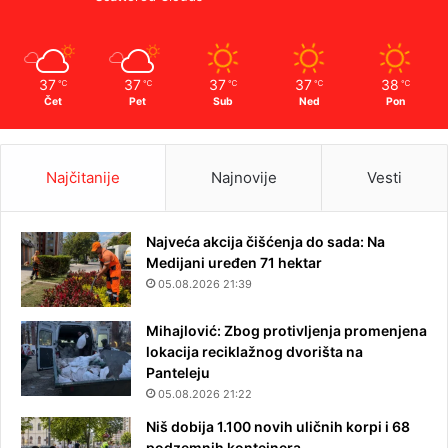
37
37
37
37
38
℃
℃
℃
℃
℃
Čet
Pet
Sub
Ned
Pon
Najčitanije
Najnovije
Vesti
Najveća akcija čišćenja do sada: Na
Medijani uređen 71 hektar
05.08.2026 21:39
Mihajlović: Zbog protivljenja promenjena
lokacija reciklažnog dvorišta na
Panteleju
05.08.2026 21:22
Niš dobija 1.100 novih uličnih korpi i 68
podzemnih kontejnera