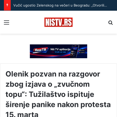
Vučić ugostio Zelenskog na večeri u Beogradu: „Otvorili smo razgovore o temama koje će biti u fokusu sastanaka“
Menu
Pr
Olenik pozvan na razgovor
zbog izjava o „zvučnom
topu“: Tužilaštvo ispituje
širenje panike nakon protesta
15. marta