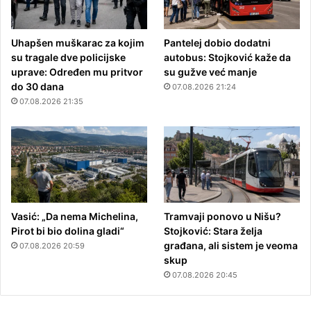
Uhapšen muškarac za kojim
Pantelej dobio dodatni
su tragale dve policijske
autobus: Stojković kaže da
uprave: Određen mu pritvor
su gužve već manje
do 30 dana
07.08.2026 21:24
07.08.2026 21:35
Vasić: „Da nema Michelina,
Tramvaji ponovo u Nišu?
Pirot bi bio dolina gladi“
Stojković: Stara želja
građana, ali sistem je veoma
07.08.2026 20:59
skup
07.08.2026 20:45