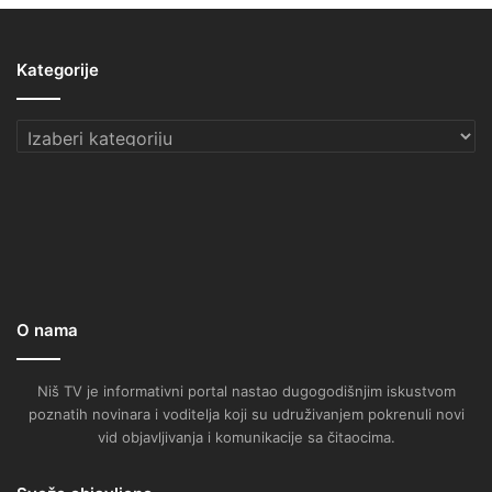
Kategorije
Kategorije
O nama
Niš TV je informativni portal nastao dugogodišnjim iskustvom
poznatih novinara i voditelja koji su udruživanjem pokrenuli novi
vid objavljivanja i komunikacije sa čitaocima.