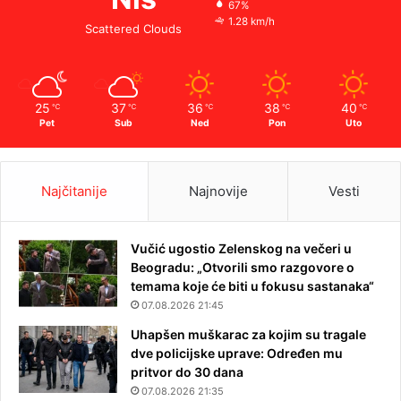
67%
1.28 km/h
Scattered Clouds
25
37
36
38
40
℃
℃
℃
℃
℃
Pet
Sub
Ned
Pon
Uto
Najčitanije
Najnovije
Vesti
Vučić ugostio Zelenskog na večeri u
Beogradu: „Otvorili smo razgovore o
temama koje će biti u fokusu sastanaka“
07.08.2026 21:45
Uhapšen muškarac za kojim su tragale
dve policijske uprave: Određen mu
pritvor do 30 dana
07.08.2026 21:35