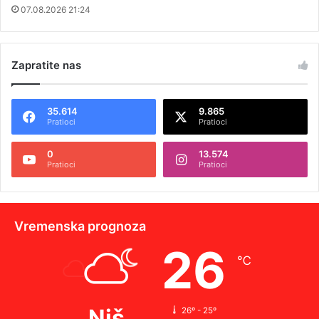
07.08.2026 21:24
Zapratite nas
35.614
9.865
Pratioci
Pratioci
0
13.574
Pratioci
Pratioci
Vremenska prognoza
26
℃
Niš
26º - 25º