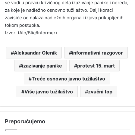
se vodi u pravcu krivičnog dela izazivanje panike i nereda,
za koje je nadležno osnovno tužilaštvo. Dalji koraci
zavisiće od nalaza nadležnih organa i izjava prikupljenih
tokom postupka.
Izvor: (Alo/Blic/Informer)
Aleksandar Olenik
informativni razgovor
izazivanje panike
protest 15. mart
Treće osnovno javno tužilaštvo
Više javno tužilaštvo
zvučni top
Preporučujemo