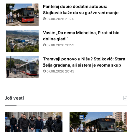
Pantelej dobio dodatni autobus:
Stojković kaže da su gužve već manje
07.08.2026 21:24
Vasić: „Da nema Michelina, Pirot bi bio
dolina gladi“
07.08.2026 20:59
Tramvaji ponovo u Nišu? Stojković: Stara
želja građana, ali sistem je veoma skup
07.08.2026 20:45
Još vesti