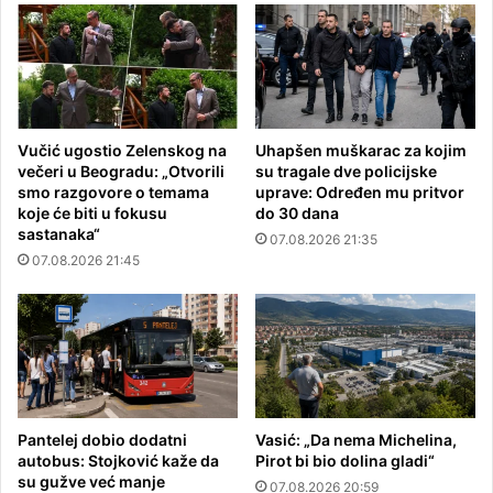
Vučić ugostio Zelenskog na
Uhapšen muškarac za kojim
večeri u Beogradu: „Otvorili
su tragale dve policijske
smo razgovore o temama
uprave: Određen mu pritvor
koje će biti u fokusu
do 30 dana
sastanaka“
07.08.2026 21:35
07.08.2026 21:45
Pantelej dobio dodatni
Vasić: „Da nema Michelina,
autobus: Stojković kaže da
Pirot bi bio dolina gladi“
su gužve već manje
07.08.2026 20:59