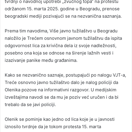
tvrdnji o navodnoj upotrebi „zvučnog topa“ na protestu
održanom 15. marta 2025. godine u Beogradu, prenose
beogradski mediji pozivajući se na nezvanična saznanja.
Prema tim navodima, Više javno tužilaštvo u Beogradu
naložilo je Trećem osnovnom javnom tužilaštvu da ispita
odgovornost lica za krivična dela iz svoje nadležnosti,
posebno ona koja se odnose na širenje lažnih vesti i
izazivanje panike među građanima.
Kako se nezvanično saznaje, postupajući po nalogu VJT-a,
Treće osnovno javno tužilaštvo dalo je nalog policiji da
Olenika pozove na informativni razgovor. U medijskim
izveštajima navodi se da mu je poziv već uručen i da bi
trebalo da se javi policiji.
Olenik se pominje kao jedno od lica koje je u javnosti
iznosilo tvrdnje da je tokom protesta 15. marta