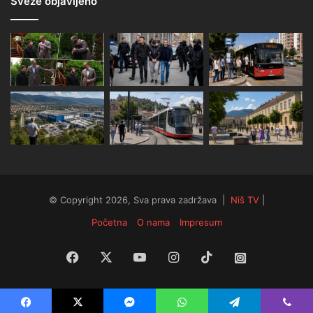
Sveže objavljeno
© Copyright 2026, Sva prava zadržava |
Niš TV
|
Početna
O nama
Impresum
Facebook
X
YouTube
Instagram
TikTok
Instagram