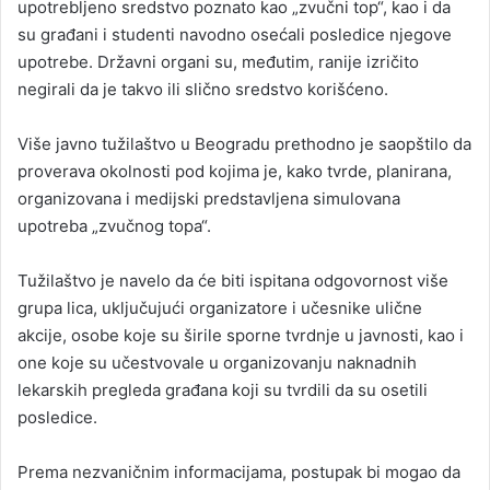
upotrebljeno sredstvo poznato kao „zvučni top“, kao i da
su građani i studenti navodno osećali posledice njegove
upotrebe. Državni organi su, međutim, ranije izričito
negirali da je takvo ili slično sredstvo korišćeno.
Više javno tužilaštvo u Beogradu prethodno je saopštilo da
proverava okolnosti pod kojima je, kako tvrde, planirana,
organizovana i medijski predstavljena simulovana
upotreba „zvučnog topa“.
Tužilaštvo je navelo da će biti ispitana odgovornost više
grupa lica, uključujući organizatore i učesnike ulične
akcije, osobe koje su širile sporne tvrdnje u javnosti, kao i
one koje su učestvovale u organizovanju naknadnih
lekarskih pregleda građana koji su tvrdili da su osetili
posledice.
Prema nezvaničnim informacijama, postupak bi mogao da