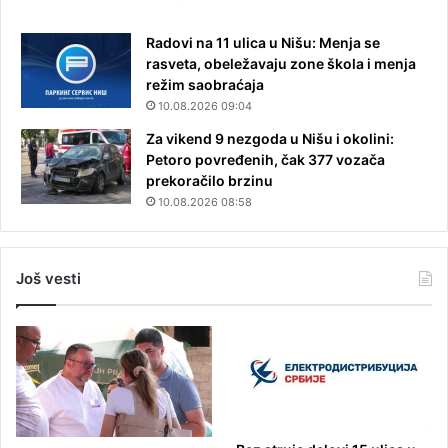
Radovi na 11 ulica u Nišu: Menja se
rasveta, obeležavaju zone škola i menja
režim saobraćaja
10.08.2026 09:04
Za vikend 9 nezgoda u Nišu i okolini:
Petoro povređenih, čak 377 vozača
prekoračilo brzinu
10.08.2026 08:58
Još vesti