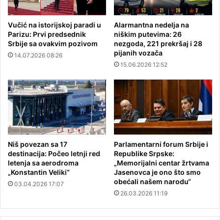
Vučić na istorijskoj paradi u
Alarmantna nedelja na
Parizu: Prvi predsednik
niškim putevima: 26
Srbije sa ovakvim pozivom
nezgoda, 221 prekršaj i 28
pijanih vozača
14.07.2026 08:26
15.06.2026 12:52
Niš povezan sa 17
Parlamentarni forum Srbije i
destinacija: Počeo letnji red
Republike Srpske:
letenja sa aerodroma
„Memorijalni centar žrtvama
„Konstantin Veliki“
Jasenovca je ono što smo
obećali našem narodu“
03.04.2026 17:07
26.03.2026 11:19