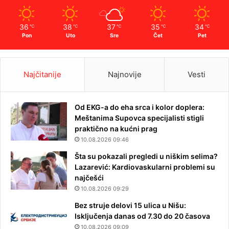
36
38
37
35
34
℃
℃
℃
℃
℃
Pon
Uto
Sre
Čet
Pet
Najčitanije
Najnovije
Vesti
Od EKG-a do eha srca i kolor doplera:
Meštanima Supovca specijalisti stigli
praktično na kućni prag
10.08.2026 09:46
Šta su pokazali pregledi u niškim selima?
Lazarević: Kardiovaskularni problemi su
najčešći
10.08.2026 09:29
Bez struje delovi 15 ulica u Nišu:
Isključenja danas od 7.30 do 20 časova
10.08.2026 09:09