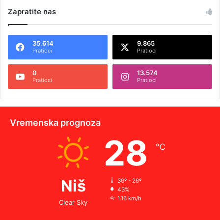
Zapratite nas
35.614
9.865
Pratioci
Pratioci
0
13.574
Pratioci
Pratioci
Vremenska prognoza
28
℃
Niš
36º - 26º
43%
1.16 km/h
Clear Sky