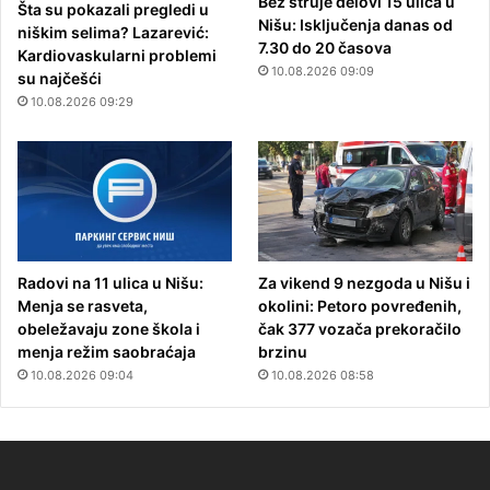
Bez struje delovi 15 ulica u
Šta su pokazali pregledi u
Nišu: Isključenja danas od
niškim selima? Lazarević:
7.30 do 20 časova
Kardiovaskularni problemi
10.08.2026 09:09
su najčešći
10.08.2026 09:29
Radovi na 11 ulica u Nišu:
Za vikend 9 nezgoda u Nišu i
Menja se rasveta,
okolini: Petoro povređenih,
obeležavaju zone škola i
čak 377 vozača prekoračilo
menja režim saobraćaja
brzinu
10.08.2026 09:04
10.08.2026 08:58