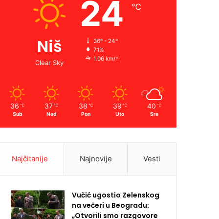
24
℃
Niš
36º - 24º
71%
1.06 km/h
Clear Sky
36
37
38
39
40
℃
℃
℃
℃
℃
Sub
Ned
Pon
Uto
Sre
Najčitanije
Najnovije
Vesti
Vučić ugostio Zelenskog
na večeri u Beogradu:
„Otvorili smo razgovore