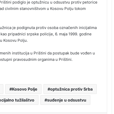
Prištini podiglo je optužnicu u odsustvu protiv petorice
nad civilnim stanovništvom u Kosovu Polju tokom
ptužnica je podignuta protiv osoba označenih inicijalima
 su, kao pripadnici srpske policije, 6. maja 1999. godine
 u Kosovu Polju.
enih institucija u Prištini da postupak bude vođen u
stupni pravosudnim organima u Prištini.
Kosovo Polje
optužnica protiv Srba
cijalno tužilaštvo
suđenje u odsustvu