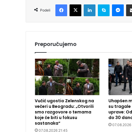
Facebook
X
LinkedIn
Skype
Messenger
Podeli
Preporučujemo
Vučić ugostio Zelenskog na
Uhapšen m
večeri u Beogradu: „Otvorili
su tragale 
smo razgovore o temama
uprave: Od
koje će biti u fokusu
do 30 dan
sastanaka“
07.08.2026
07.08.2026 21:45