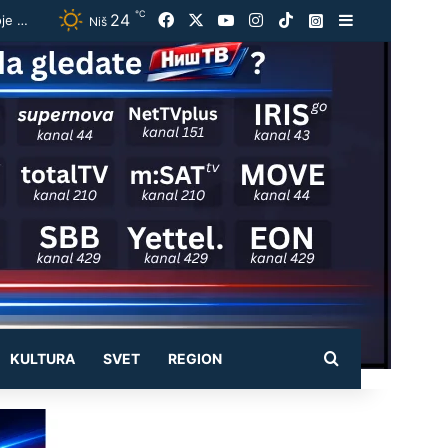
℃
24
Facebook
X
YouTube
Instagram
TikTok
Instagram
Sidebar
Vučić ugostio Zelenskog na večeri u Beogradu: „Otvorili smo razgovore o temama koje će biti u fokusu sastanaka“
Niš
Pretraži
KULTURA
SVET
REGION