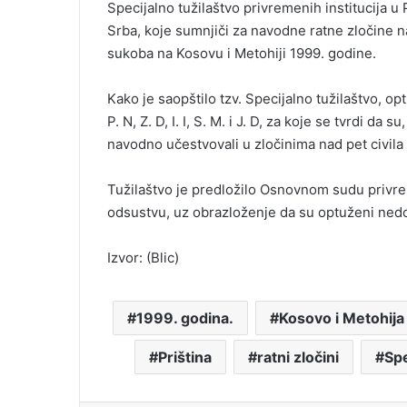
Specijalno tužilaštvo privremenih institucija u 
Srba, koje sumnjiči za navodne ratne zločine 
sukoba na Kosovu i Metohiji 1999. godine.
Kako je saopštilo tzv. Specijalno tužilaštvo, o
P. N, Z. D, I. I, S. M. i J. D, za koje se tvrdi da
navodno učestvovali u zločinima nad pet civila
Tužilaštvo je predložilo Osnovnom sudu privrem
odsustvu, uz obrazloženje da su optuženi nedo
Izvor: (Blic)
1999. godina.
Kosovo i Metohija
Priština
ratni zločini
Spe