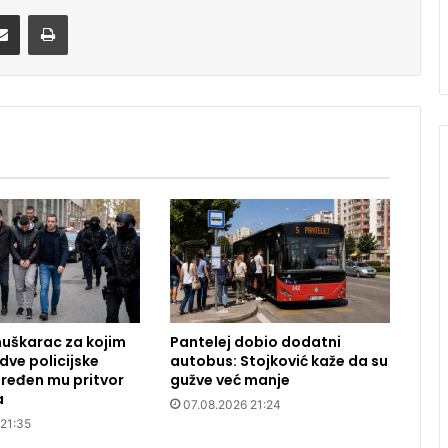
Share via Email
Print
uškarac za kojim
Pantelej dobio dodatni
dve policijske
autobus: Stojković kaže da su
ređen mu pritvor
gužve već manje
a
07.08.2026 21:24
 21:35