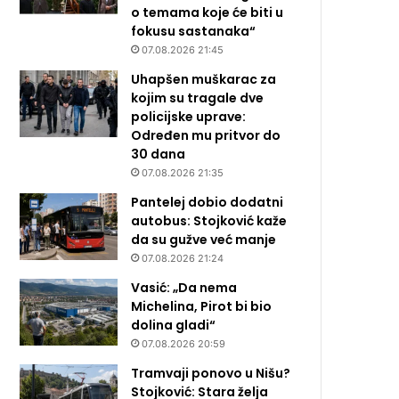
o temama koje će biti u
fokusu sastanaka“
07.08.2026 21:45
Uhapšen muškarac za
kojim su tragale dve
policijske uprave:
Određen mu pritvor do
30 dana
07.08.2026 21:35
Pantelej dobio dodatni
autobus: Stojković kaže
da su gužve već manje
07.08.2026 21:24
Vasić: „Da nema
Michelina, Pirot bi bio
dolina gladi“
07.08.2026 20:59
Tramvaji ponovo u Nišu?
Stojković: Stara želja