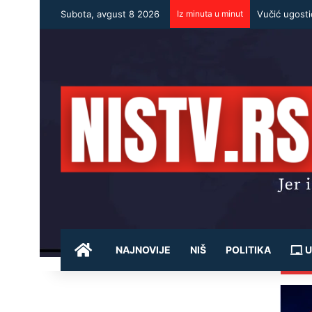
Subota, avgust 8 2026
Iz minuta u minut
POČETNA
NAJNOVIJE
NIŠ
POLITIKA
U