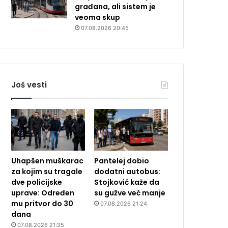
građana, ali sistem je
veoma skup
07.08.2026 20:45
Još vesti
Uhapšen muškarac
Pantelej dobio
za kojim su tragale
dodatni autobus:
dve policijske
Stojković kaže da
uprave: Određen
su gužve već manje
mu pritvor do 30
07.08.2026 21:24
dana
07.08.2026 21:35