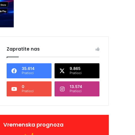
Zapratite nas
35.614
9.865
Pratioci
Pratioci
0
13.574
Pratioci
Pratioci
Vremenska prognoza