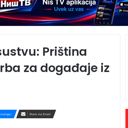
ustvu: Priština
Srba za događaje iz
ssenger
Share via Email