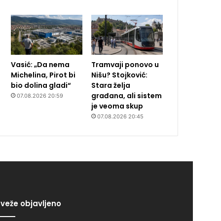
Vasić: „Da nema
Tramvaji ponovo u
Michelina, Pirot bi
Nišu? Stojković:
bio dolina gladi“
Stara želja
građana, ali sistem
07.08.2026 20:59
je veoma skup
07.08.2026 20:45
veže objavljeno