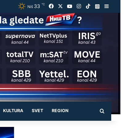
℃
33
Facebook
X
YouTube
Instagram
TikTok
Instagram
Sidebar
Niš
KULTURA
SVET
REGION
Pretraži