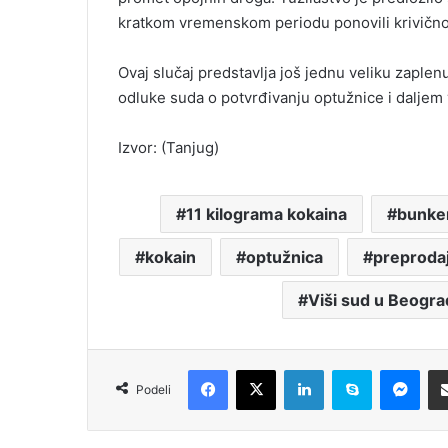
kratkom vremenskom periodu ponovili krivično
Ovaj slučaj predstavlja još jednu veliku zaplen
odluke suda o potvrđivanju optužnice i daljem
Izvor: (Tanjug)
11 kilograma kokaina
bunker
kokain
optužnica
preproda
Viši sud u Beogr
Facebook
X
LinkedIn
Skype
Messenger
Podeli