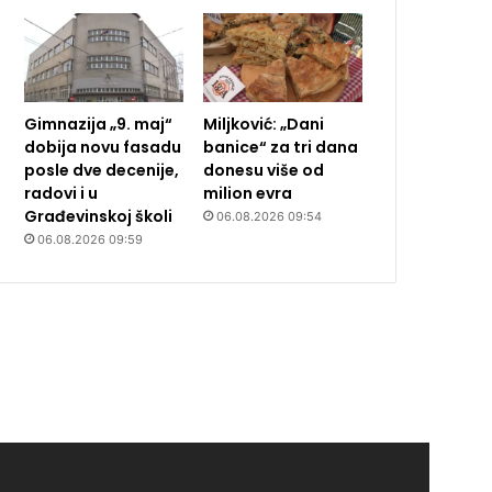
Gimnazija „9. maj“
Miljković: „Dani
dobija novu fasadu
banice“ za tri dana
posle dve decenije,
donesu više od
radovi i u
milion evra
Građevinskoj školi
06.08.2026 09:54
06.08.2026 09:59