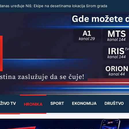
danas uređuje Niš: Ekipe na desetinama lokacija širom grada
ŽIVO TV
SPORT
EKONOMIJA
DRUŠTVO
HRONIKA