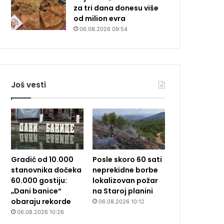
za tri dana donesu više
od milion evra
06.08.2026 09:54
Još vesti
Gradić od 10.000
Posle skoro 60 sati
stanovnika dočeka
neprekidne borbe
60.000 gostiju:
lokalizovan požar
„Dani banice“
na Staroj planini
obaraju rekorde
06.08.2026 10:12
06.08.2026 10:26