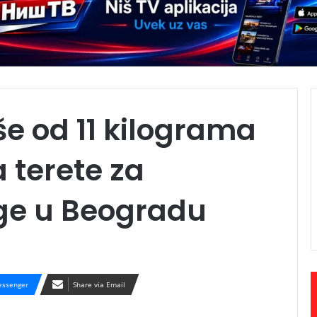
še od 11 kilograma
 terete za
ge u Beogradu
ssenger
Share via Email