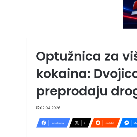
Optužnica za vi
kokaina: Dvojica
preprodaju dro
02.04.2026
Facebook
X
Reddit
Me