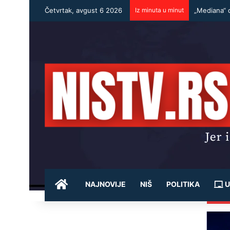
Četvrtak, avgust 6 2026
Iz minuta u minut
„Mediana“ 
POČETNA
NAJNOVIJE
NIŠ
POLITIKA
U