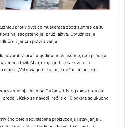
ptužnicu protiv dvojice muškaraca zbog sumnje da su
kokaina, saopšteno je iz tužilaštva. Optužnica je
odluči o njenom potvrđivanju.
 26. novembra prošle godine neovlašćeno, radi prodaje,
avodima tužilaštva, droga je bila sakrivena u
la marke „Volkswagen“, kojim je došao do adrese
oga se sumnja da je od Dušana J. istog dana preuzeo
 prodaji. Kako se navodi, reč je o 10 paketa sa ukupno
 krivično delo neovlašćena proizvodnja i stavljanje u
 sudu da im pritvor bude produžen, kako ne bi u