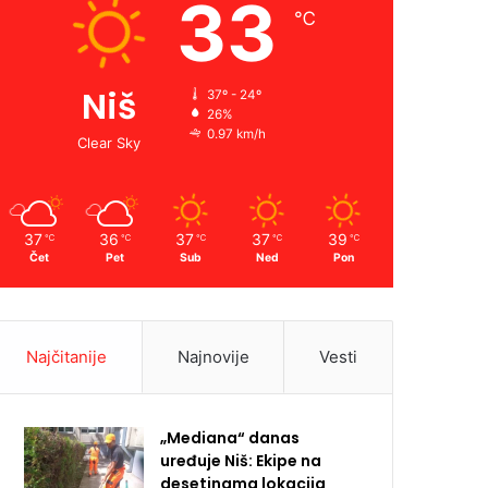
33
℃
Niš
37º - 24º
26%
0.97 km/h
Clear Sky
37
36
37
37
39
℃
℃
℃
℃
℃
Čet
Pet
Sub
Ned
Pon
Najčitanije
Najnovije
Vesti
„Mediana“ danas
uređuje Niš: Ekipe na
desetinama lokacija