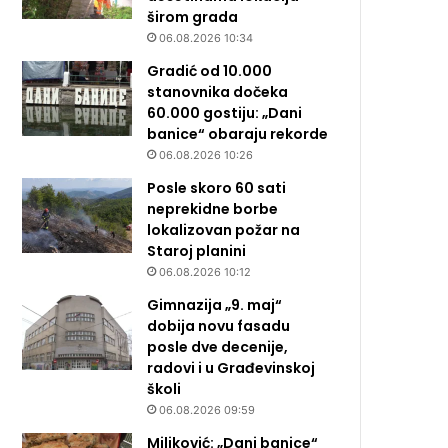
širom grada
06.08.2026 10:34
Gradić od 10.000
stanovnika dočeka
60.000 gostiju: „Dani
banice“ obaraju rekorde
06.08.2026 10:26
Posle skoro 60 sati
neprekidne borbe
lokalizovan požar na
Staroj planini
06.08.2026 10:12
Gimnazija „9. maj“
dobija novu fasadu
posle dve decenije,
radovi i u Građevinskoj
školi
06.08.2026 09:59
Miljković: „Dani banice“