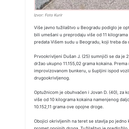
Izvor: Foto Kurir
Više javno tužilaštvo u Beogradu podiglo je o
bili umešani u preprodaju više od 11 kilograma 
predata Višem sudu u Beogradu, koji treba da 
Prvookrivljeni Dušan J. (25) sumnjiči se da je
držao ukupno 11.155,02 grama kokaina. Prema n
improvizovanom bunkeru, u šupljini ispod vozi
drugookrivljenog.
Optužnicom je obuhvaćen i Jovan D. (40), za k
više od 10 kilograma kokaina namenjenog daljoj
10.152,11 grama ove opojne droge.
Obojici okrivljenih na teret se stavlja po jedno
promet opojnih droga. Tužilaštvo je predložilo