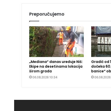
Preporučujemo
„Mediana“ danas uređuje Niš:
Gradić od 
Ekipe na desetinama lokacija
dočeka 60.
širom grada
banice“ ob
06.08.2026 10:34
06.08.2026