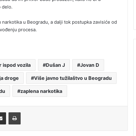
 delo.
u narkotika u Beogradu, a dalji tok postupka zavisiće od
 vođenju procesa.
 ispod vozila
Dušan J
Jovan D
ja droge
Više javno tužilaštvo u Beogradu
adu
zaplena narkotika
Share via Email
Print