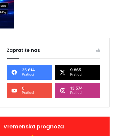
Zapratite nas
35.614
9.865
Pratioci
Pratioci
0
13.574
Pratioci
Pratioci
Vremenska prognoza