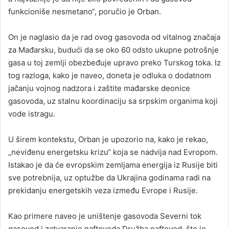
funkcioniše nesmetano“, poručio je Orban.
On je naglasio da je rad ovog gasovoda od vitalnog značaja
za Mađarsku, budući da se oko 60 odsto ukupne potrošnje
gasa u toj zemlji obezbeđuje upravo preko Turskog toka. Iz
tog razloga, kako je naveo, doneta je odluka o dodatnom
jačanju vojnog nadzora i zaštite mađarske deonice
gasovoda, uz stalnu koordinaciju sa srpskim organima koji
vode istragu.
U širem kontekstu, Orban je upozorio na, kako je rekao,
„neviđenu energetsku krizu“ koja se nadvija nad Evropom.
Istakao je da će evropskim zemljama energija iz Rusije biti
sve potrebnija, uz optužbe da
Ukrajina
godinama radi na
prekidanju energetskih veza između Evrope i Rusije.
Kao primere naveo je uništenje gasovoda
Severni tok
gasovod
i zatvaranje naftovoda
Družba naftovod
, što je,