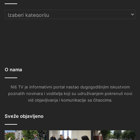
Kategorije
O nama
Niš TV je informativni portal nastao dugogodišnjim iskustvom
poznatih novinara i voditelja koji su udruživanjem pokrenuli novi
vid objavljivanja i komunikacije sa čitaocima.
Sveže objavljeno