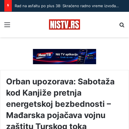
Rad na asfaltu po plus 38: Skraćeno radno vreme izvođača u Nišu
Menu
Pr
Orban upozorava: Sabotaža
kod Kanjiže pretnja
energetskoj bezbednosti –
Mađarska pojačava vojnu
zaštitu Turskog toka