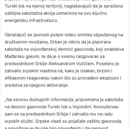
Turski tok na njenoj teritoriji, naglašavajući da je sprečena
ozbiljna sabotažna akcija usmerena na ovu ključnu
energetsku infrastrukturu.
Obraćajući se javnosti putem video-snimka objavljenog na
društvenim mrežama, Orban je otkrio da je planirana
sabotaža na vojvođanskoj deonici gasovoda, koji snabdeva
Mađarsku gasom, te da je o svemu razgovarao sa
predsednikom Srbije
Aleksandrom Vučićem
. Posebno je
zahvalio srpskim vlastima na, kako je istakao, brzom i
efikasnom reagovanju nakon što su pronađeni eksploziv i
sredstva za njegovo aktiviranje.
„Na osnovu dostupnih informacija, pripremana je sabotaža
na deonici gasovoda Turski tok u Vojvodini. Konsultovao
sam se sa predsednikom Srbije i zahvalio mu na radu
srpskih službi. Srpske vlasti su pojačale zaštitu gasovoda,
a najvažnije je da nije bilo povređenih i da gasovod