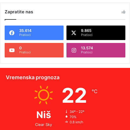
Zapratite nas
35.614
9.865
Pratioci
Pratioci
0
13.574
Pratioci
Pratioci
Vremenska prognoza
22
℃
Niš
34º - 22º
70%
0.8 km/h
Clear Sky