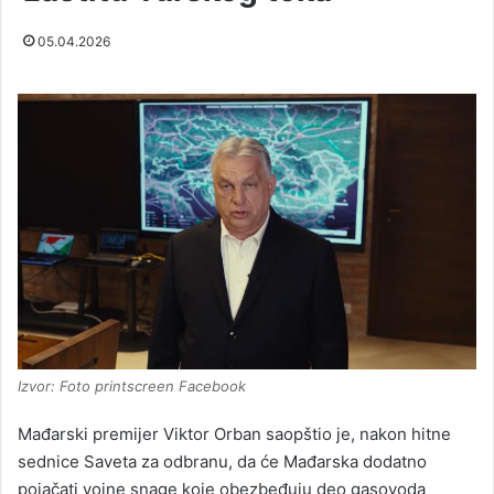
05.04.2026
Izvor: Foto printscreen Facebook
Mađarski premijer
Viktor Orban
saopštio je, nakon hitne
sednice Saveta za odbranu, da će Mađarska dodatno
pojačati vojne snage koje obezbeđuju deo gasovoda