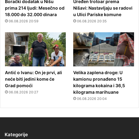
Borački dodatak u Nišu
Uređen trotoar prema
prima 214 ljudi: Mesečno od
Nišavi: Nastavljaju se radovi
18.000 do 32.000 dinara
u Ulici Pariske komune
06.08.2026 20:59
06.08.2026 20:35
Antić o Ivanu: On je prvi, ali
Velika zaplena droge: U
neće biti jedini kome će
kamionu pronađeno 15
Grad pomoći
kilograma kokaina i 36,5
kilograma marihuane
06.08.2026 20:27
06.08.2026 20:04
Kategorije