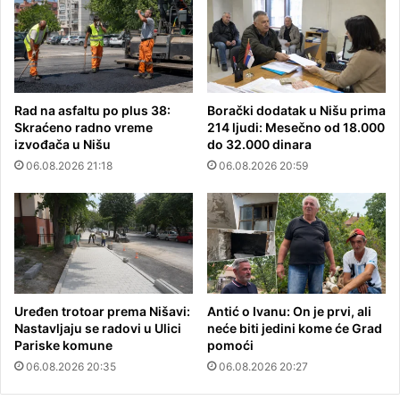
Rad na asfaltu po plus 38:
Borački dodatak u Nišu prima
Skraćeno radno vreme
214 ljudi: Mesečno od 18.000
izvođača u Nišu
do 32.000 dinara
06.08.2026 21:18
06.08.2026 20:59
Uređen trotoar prema Nišavi:
Antić o Ivanu: On je prvi, ali
Nastavljaju se radovi u Ulici
neće biti jedini kome će Grad
Pariske komune
pomoći
06.08.2026 20:35
06.08.2026 20:27