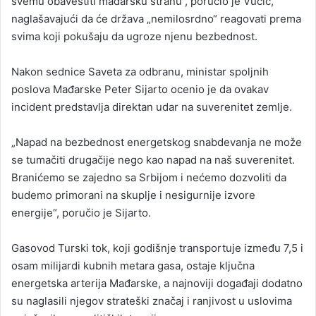
svemu obavestiti mađarsku stranu“, poručio je Vučić,
naglašavajući da će država „nemilosrdno“ reagovati prema
svima koji pokušaju da ugroze njenu bezbednost.
Nakon sednice Saveta za odbranu, ministar spoljnih
poslova Mađarske
Peter Sijarto
ocenio je da ovakav
incident predstavlja direktan udar na suverenitet zemlje.
„Napad na bezbednost energetskog snabdevanja ne može
se tumačiti drugačije nego kao napad na naš suverenitet.
Branićemo se zajedno sa Srbijom i nećemo dozvoliti da
budemo primorani na skuplje i nesigurnije izvore
energije“, poručio je Sijarto.
Gasovod Turski tok, koji godišnje transportuje između 7,5 i
osam milijardi kubnih metara gasa, ostaje ključna
energetska arterija Mađarske, a najnoviji događaji dodatno
su naglasili njegov strateški značaj i ranjivost u uslovima