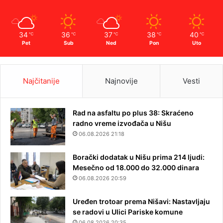
34
36
37
38
40
℃
℃
℃
℃
℃
Pet
Sub
Ned
Pon
Uto
Najčitanije
Najnovije
Vesti
Rad na asfaltu po plus 38: Skraćeno
radno vreme izvođača u Nišu
06.08.2026 21:18
Borački dodatak u Nišu prima 214 ljudi:
Mesečno od 18.000 do 32.000 dinara
06.08.2026 20:59
Uređen trotoar prema Nišavi: Nastavljaju
se radovi u Ulici Pariske komune
06.08.2026 20:35