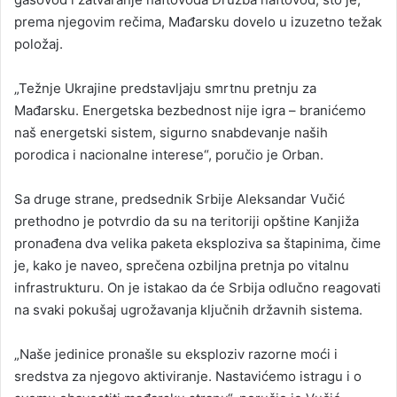
prema njegovim rečima, Mađarsku dovelo u izuzetno težak
položaj.
„Težnje Ukrajine predstavljaju smrtnu pretnju za
Mađarsku. Energetska bezbednost nije igra – branićemo
naš energetski sistem, sigurno snabdevanje naših
porodica i nacionalne interese“, poručio je Orban.
Sa druge strane, predsednik Srbije
Aleksandar Vučić
prethodno je potvrdio da su na teritoriji opštine
Kanjiža
pronađena dva velika paketa eksploziva sa štapinima, čime
je, kako je naveo, sprečena ozbiljna pretnja po vitalnu
infrastrukturu. On je istakao da će Srbija odlučno reagovati
na svaki pokušaj ugrožavanja ključnih državnih sistema.
„Naše jedinice pronašle su eksploziv razorne moći i
sredstva za njegovo aktiviranje. Nastavićemo istragu i o