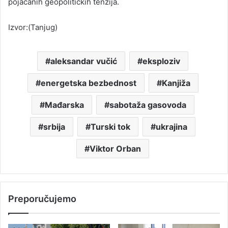
pojačanih geopolitičkih tenzija.
Izvor:(Tanjug)
aleksandar vučić
eksploziv
energetska bezbednost
Kanjiža
Mađarska
sabotaža gasovoda
srbija
Turski tok
ukrajina
Viktor Orban
Preporučujemo