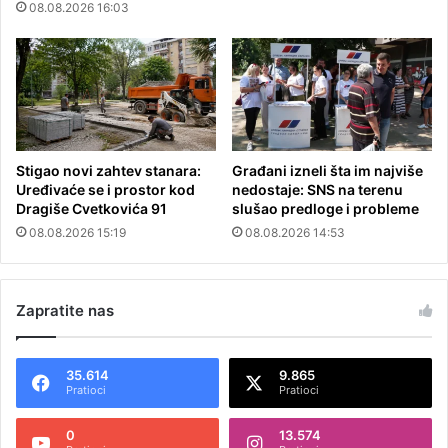
08.08.2026 16:03
Stigao novi zahtev stanara:
Građani izneli šta im najviše
Uređivaće se i prostor kod
nedostaje: SNS na terenu
Dragiše Cvetkovića 91
slušao predloge i probleme
08.08.2026 15:19
08.08.2026 14:53
Zapratite nas
35.614
9.865
Pratioci
Pratioci
0
13.574