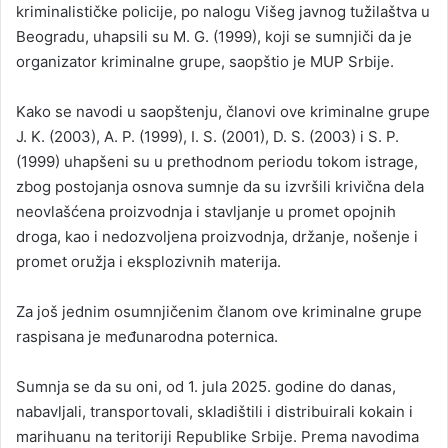
kriminalističke policije, po nalogu Višeg javnog tužilaštva u
Beogradu, uhapsili su M. G. (1999), koji se sumnjiči da je
organizator kriminalne grupe, saopštio je MUP Srbije.
Kako se navodi u saopštenju, članovi ove kriminalne grupe
J. K. (2003), A. P. (1999), I. S. (2001), D. S. (2003) i S. P.
(1999) uhapšeni su u prethodnom periodu tokom istrage,
zbog postojanja osnova sumnje da su izvršili krivična dela
neovlašćena proizvodnja i stavljanje u promet opojnih
droga, kao i nedozvoljena proizvodnja, držanje, nošenje i
promet oružja i eksplozivnih materija.
Za još jednim osumnjičenim članom ove kriminalne grupe
raspisana je međunarodna poternica.
Sumnja se da su oni, od 1. jula 2025. godine do danas,
nabavljali, transportovali, skladištili i distribuirali kokain i
marihuanu na teritoriji Republike Srbije. Prema navodima