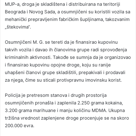
MUP-a, droga je skladištena i distribuirana na teritoriji
Beograda i Novog Sada, a osumnjičeni su koristili vozila sa
mehanički prepravljenim fabričkim šupljinama, takozvanim
„štekovima“.
Osumnjičeni M. G. se tereti da je finansirao kupovinu
takvih vozila i davao ih članovima grupe radi sprovođenja
kriminalnih aktivnosti. Takođe se sumnja da je organizovao
i finansirao kupovinu opojne droge, koju su ranije
uhapšeni članovi grupe skladištili, prepakivali i prodavali
za njega, čime su sticali protivpravnu imovinsku korist.
Policija je pretresom stanova i drugih prostorija
osumnjičenih pronašla i zaplenila 2.250 grama kokaina,
3.200 grama marihuane i manju količinu MDMA. Ukupna
tržišna vrednost zaplenjene droge procenjuje se na skoro
200.000 evra.