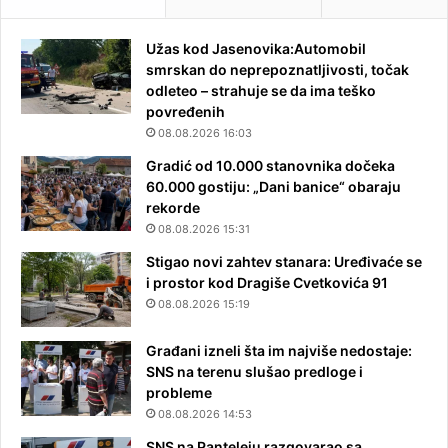
Užas kod Jasenovika:Automobil
smrskan do neprepoznatljivosti, točak
odleteo – strahuje se da ima teško
povređenih
08.08.2026 16:03
Gradić od 10.000 stanovnika dočeka
60.000 gostiju: „Dani banice“ obaraju
rekorde
08.08.2026 15:31
Stigao novi zahtev stanara: Uređivaće se
i prostor kod Dragiše Cvetkovića 91
08.08.2026 15:19
Građani izneli šta im najviše nedostaje:
SNS na terenu slušao predloge i
probleme
08.08.2026 14:53
SNS na Panteleju razgovarao sa