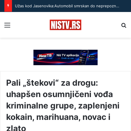
Užas kod Jasenovika:Automobil smrskan do neprepoznatljivosti, točak odleteo – strahuje se da ima teško povređenih
Menu
Pr
Pali „štekovi“ za drogu:
uhapšen osumnjičeni vođa
kriminalne grupe, zaplenjeni
kokain, marihuana, novac i
zlato