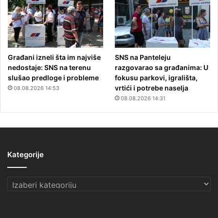
Građani izneli šta im najviše
SNS na Panteleju
nedostaje: SNS na terenu
razgovarao sa građanima: U
slušao predloge i probleme
fokusu parkovi, igrališta,
vrtići i potrebe naselja
08.08.2026 14:53
08.08.2026 14:31
Kategorije
Kategorije