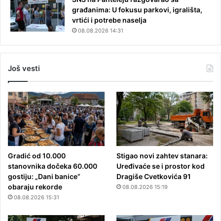
građanima: U fokusu parkovi, igrališta,
vrtići i potrebe naselja
08.08.2026 14:31
Još vesti
Gradić od 10.000
Stigao novi zahtev stanara:
stanovnika dočeka 60.000
Uređivaće se i prostor kod
gostiju: „Dani banice“
Dragiše Cvetkovića 91
obaraju rekorde
08.08.2026 15:19
08.08.2026 15:31