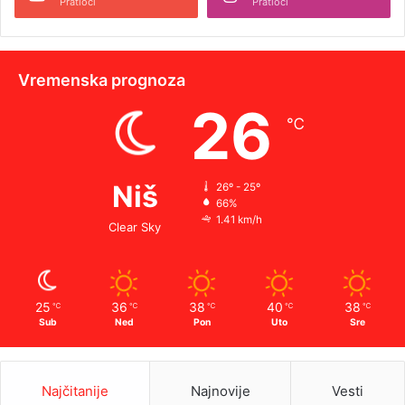
Pratioci
Pratioci
Vremenska prognoza
26
℃
Niš
26º - 25º
66%
1.41 km/h
Clear Sky
25
36
38
40
38
℃
℃
℃
℃
℃
Sub
Ned
Pon
Uto
Sre
Najčitanije
Najnovije
Vesti