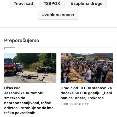
novi sad
SBPOK
zaplena droge
zaplena novca
Preporučujemo
Užas kod
Gradić od 10.000 stanovnika
Jasenovika:Automobil
dočeka 60.000 gostiju: „Dani
smrskan do
banice“ obaraju rekorde
neprepoznatljivosti, točak
08.08.2026 15:31
odleteo – strahuje se da ima
teško povređenih