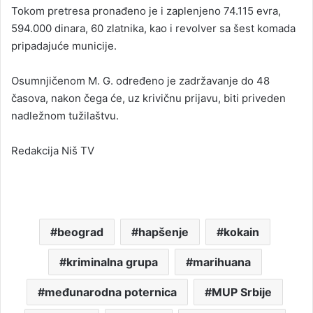
Tokom pretresa pronađeno je i zaplenjeno 74.115 evra,
594.000 dinara, 60 zlatnika, kao i revolver sa šest komada
pripadajuće municije.
Osumnjičenom M. G. određeno je zadržavanje do 48
časova, nakon čega će, uz krivičnu prijavu, biti priveden
nadležnom tužilaštvu.
Redakcija Niš TV
beograd
hapšenje
kokain
kriminalna grupa
marihuana
međunarodna poternica
MUP Srbije