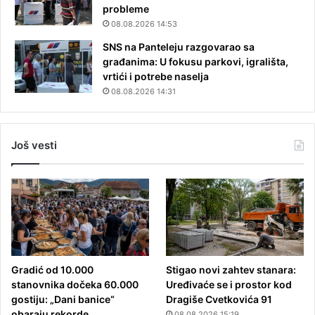
probleme
08.08.2026 14:53
SNS na Panteleju razgovarao sa
građanima: U fokusu parkovi, igrališta,
vrtići i potrebe naselja
08.08.2026 14:31
Još vesti
Gradić od 10.000
Stigao novi zahtev stanara:
stanovnika dočeka 60.000
Uređivaće se i prostor kod
gostiju: „Dani banice“
Dragiše Cvetkovića 91
obaraju rekorde
08.08.2026 15:19