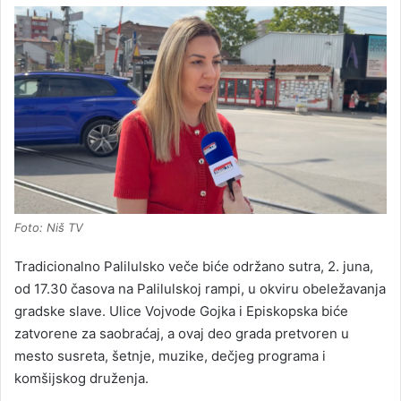
Foto: Niš TV
Tradicionalno Palilulsko veče biće održano sutra, 2. juna,
od 17.30 časova na Palilulskoj rampi, u okviru obeležavanja
gradske slave. Ulice Vojvode Gojka i Episkopska biće
zatvorene za saobraćaj, a ovaj deo grada pretvoren u
mesto susreta, šetnje, muzike, dečjeg programa i
komšijskog druženja.