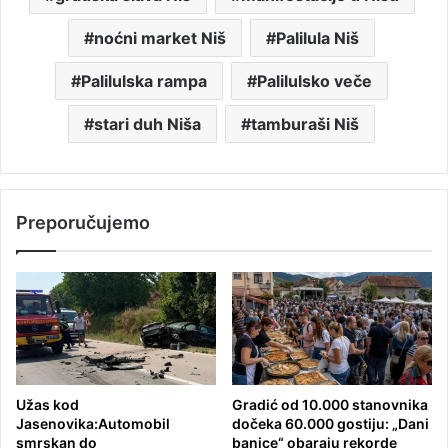
noćni market Niš
Palilula Niš
Palilulska rampa
Palilulsko veče
stari duh Niša
tamburaši Niš
Preporučujemo
Užas kod
Gradić od 10.000 stanovnika
Jasenovika:Automobil
dočeka 60.000 gostiju: „Dani
smrskan do
banice“ obaraju rekorde