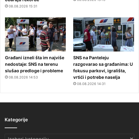
08.08.2026 15:31
Građani izneli šta im najviše
SNS na Panteleju
nedostaje: SNS na terenu
razgovarao sa građanima: U
slušao predloge i probleme
fokusu parkovi, igrališta,
vrtići i potrebe naselja
08.08.2026 14:53
08.08.2026 14:31
Kategorije
Kategorije