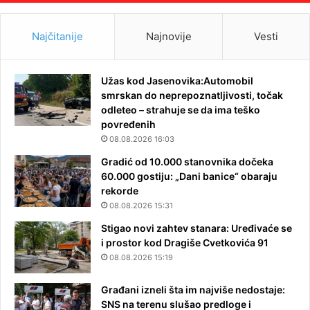
Najčitanije
Najnovije
Vesti
Užas kod Jasenovika:Automobil
smrskan do neprepoznatljivosti, točak
odleteo – strahuje se da ima teško
povređenih
08.08.2026 16:03
Gradić od 10.000 stanovnika dočeka
60.000 gostiju: „Dani banice“ obaraju
rekorde
08.08.2026 15:31
Stigao novi zahtev stanara: Uređivaće se
i prostor kod Dragiše Cvetkovića 91
08.08.2026 15:19
Građani izneli šta im najviše nedostaje:
SNS na terenu slušao predloge i