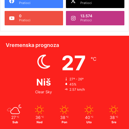
Pratioci
Pratioci
0
13.574
Pratioci
Pratioci
Vremenska prognoza
27
℃
Niš
27º - 26º
45%
2.57 km/h
Clear Sky
27
36
38
40
38
℃
℃
℃
℃
℃
Sub
Ned
Pon
Uto
Sre