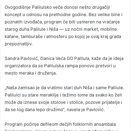
Ovogodišnje Palilulsko veče donosi nešto drugačiji
koncept u odnosu na prethodne godine. Bez velike bine i
poznatih izvođača, program će biti usmeren na vraćanje
starog duha Palilule i Niša — uz noćni market, mobilne
kafane, tamburaše i atmosferu po kojoj je ovaj kraj grada
prepoznatljiv.
Sandra Pavlović, članica Veća GO Palilula, kaže da je ideja
organizatora da se Palilulska rampa ponovo pretvori u
mesto meraka i druženja.
„Naša zamisao je da vratimo stari duh Niša i same Palilule.
Palilulci su stare meraklije i težimo tome da svako ko želi
može da iznese svoje stolove i stolice, pozove prijatelje i
da se tog dana lepo družimo“, navela je Pavlović.
Program počinje defileom dečjih folklornih ansambala