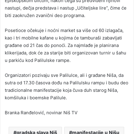
Episkopskom ulicom, nakon čega su predviđeni njihovi
nastupi, dečja predstava i nastup „Učiteljske lire“, čime će
biti zaokružen zvanični deo programa.
Posetioce očekuje i noćni market sa više od 60 izlagača,
kao i tri mobilne kafane u kojima će tamburaši zabavljati
građane od 21 čas do ponoći. Za najmlađe je planirana
klikerijada, dok će za starije biti organizovan turnir u šahu
u parkiću kod Palilulske rampe.
Organizatori pozivaju sve Palilulce, ali i građane Niša, da
sutra od 17.30 časova dođu na Palilulsku rampu i budu deo
tradicionalne manifestacije koja čuva duh starog Niša,
komšiluka i boemske Palilule.
Branka Ranđelović, novinar Niš TV
gradska slava Niš
manifestacije u Nišu