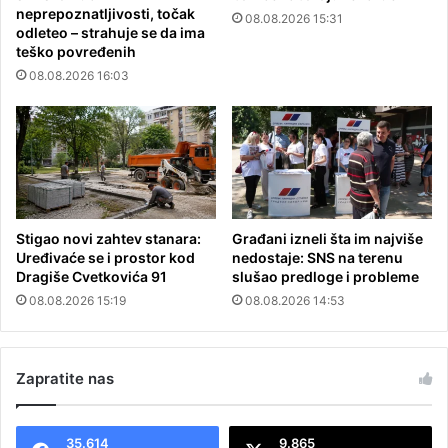
neprepoznatljivosti, točak
08.08.2026 15:31
odleteo – strahuje se da ima
teško povređenih
08.08.2026 16:03
Stigao novi zahtev stanara:
Građani izneli šta im najviše
Uređivaće se i prostor kod
nedostaje: SNS na terenu
Dragiše Cvetkovića 91
slušao predloge i probleme
08.08.2026 15:19
08.08.2026 14:53
Zapratite nas
35.614
9.865