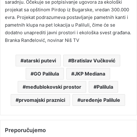
saradnju. Očekuje se potpisivanje ugovora za ekološki
projekat sa opštinom Pirdop iz Bugarske, vredan 300.000
evra. Projekat podrazumeva postavljanje pametnih kanti i
pametnih klupa na pet lokacija u Paliluli, čime će se
dodatno unaprediti javni prostori i ekološka svest građana.
Branka Ranđelović, novinar Niš TV
atarski putevi
Bratislav Vučković
GO Palilula
JKP Mediana
međublokovski prostor
Palilula
prvomajski praznici
uređenje Palilule
Preporučujemo