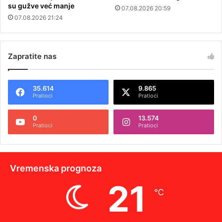
su gužve već manje
07.08.2026 20:59
07.08.2026 21:24
Zapratite nas
35.614
9.865
Pratioci
Pratioci
0
13.574
Pratioci
Pratioci
Vremenska prognoza
21
℃