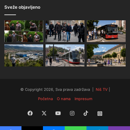
Sveže objavljeno
© Copyright 2026, Sva prava zadržava |
Niš TV
|
Početna
O nama
Impresum
Facebook
X
YouTube
Instagram
TikTok
Instagram