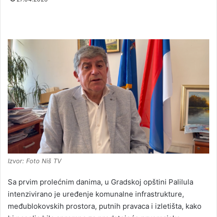
Izvor: Foto Niš TV
Sa prvim prolećnim danima, u Gradskoj opštini Palilula
intenzivirano je uređenje komunalne infrastrukture,
međublokovskih prostora, putnih pravaca i izletišta, kako