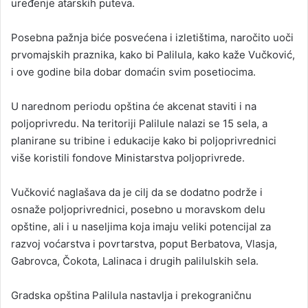
uređenje atarskih puteva.
Posebna pažnja biće posvećena i izletištima, naročito uoči
prvomajskih praznika, kako bi Palilula, kako kaže Vučković,
i ove godine bila dobar domaćin svim posetiocima.
U narednom periodu opština će akcenat staviti i na
poljoprivredu. Na teritoriji Palilule nalazi se 15 sela, a
planirane su tribine i edukacije kako bi poljoprivrednici
više koristili fondove Ministarstva poljoprivrede.
Vučković naglašava da je cilj da se dodatno podrže i
osnaže poljoprivrednici, posebno u moravskom delu
opštine, ali i u naseljima koja imaju veliki potencijal za
razvoj voćarstva i povrtarstva, poput Berbatova, Vlasja,
Gabrovca, Čokota, Lalinaca i drugih palilulskih sela.
Gradska opština Palilula nastavlja i prekograničnu