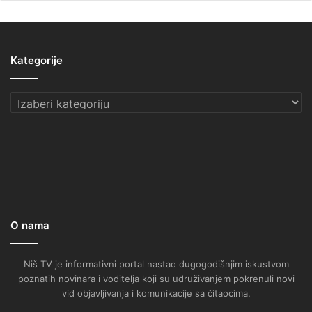
Kategorije
Kategorije
O nama
Niš TV je informativni portal nastao dugogodišnjim iskustvom
poznatih novinara i voditelja koji su udruživanjem pokrenuli novi
vid objavljivanja i komunikacije sa čitaocima.