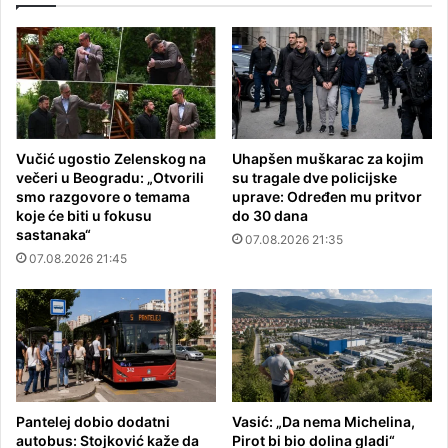
Vučić ugostio Zelenskog na
Uhapšen muškarac za kojim
večeri u Beogradu: „Otvorili
su tragale dve policijske
smo razgovore o temama
uprave: Određen mu pritvor
koje će biti u fokusu
do 30 dana
sastanaka“
07.08.2026 21:35
07.08.2026 21:45
Pantelej dobio dodatni
Vasić: „Da nema Michelina,
autobus: Stojković kaže da
Pirot bi bio dolina gladi“