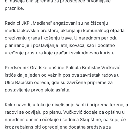
bi naselja bila spremna za predstojeće prvomajske
praznike.
Radnici JKP „Mediana“ angažovani su na čišćenju
međublokovskih prostora, uklanjanju komunalnog otpada,
orezivanju grana i košenju trave. U narednom periodu
planirano je i postavljanje letnjikovaca, kao i dodatno
uređenje prostora koje građani svakodnevno koriste.
Predsednik Gradske opštine Palilula Bratislav Vučković
ističe da je jedan od važnih poslova završetak radova u
Ulici Babičkih odreda, gde su završene pripreme za
postavljanje prvog sloja asfalta.
Kako navodi, u toku je nivelisanje šahti i priprema terena, a
radovi se odvijaju po planu. Vučković dodaje da opštinu u
narednim danima očekuje i sednica Skupštine, na kojoj će
kroz rebalans biti opredeljena dodatna sredstva za