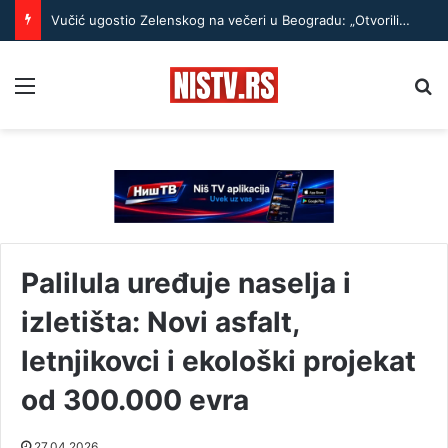
Vučić ugostio Zelenskog na večeri u Beogradu: „Otvorili smo razgovore o temama koje će biti u fokusu sastanaka“
Menu
Pr
Palilula uređuje naselja i
izletišta: Novi asfalt,
letnjikovci i ekološki projekat
od 300.000 evra
27.04.2026