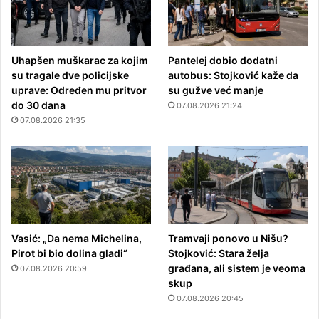
Uhapšen muškarac za kojim
Pantelej dobio dodatni
su tragale dve policijske
autobus: Stojković kaže da
uprave: Određen mu pritvor
su gužve već manje
do 30 dana
07.08.2026 21:24
07.08.2026 21:35
Vasić: „Da nema Michelina,
Tramvaji ponovo u Nišu?
Pirot bi bio dolina gladi“
Stojković: Stara želja
građana, ali sistem je veoma
07.08.2026 20:59
skup
07.08.2026 20:45