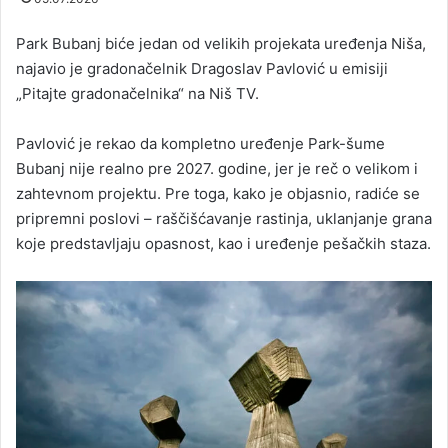
Park Bubanj biće jedan od velikih projekata uređenja Niša,
najavio je gradonačelnik Dragoslav Pavlović u emisiji
„Pitajte gradonačelnika“ na Niš TV.
Pavlović je rekao da kompletno uređenje Park-šume
Bubanj nije realno pre 2027. godine, jer je reč o velikom i
zahtevnom projektu. Pre toga, kako je objasnio, radiće se
pripremni poslovi – raščišćavanje rastinja, uklanjanje grana
koje predstavljaju opasnost, kao i uređenje pešačkih staza.