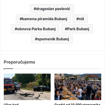
dragoslav pavlović
kamena piramida Bubanj
niš
obnova Parka Bubanj
Park Bubanj
spomenik Bubanj
Preporučujemo
Užas kod
Gradić od 10.000 stanovnika