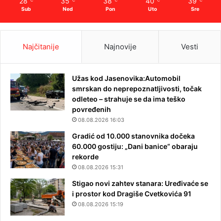
28
35
38
40
39
Sub
Ned
Pon
Uto
Sre
Najčitanije
Najnovije
Vesti
Užas kod Jasenovika:Automobil
smrskan do neprepoznatljivosti, točak
odleteo – strahuje se da ima teško
povređenih
08.08.2026 16:03
Gradić od 10.000 stanovnika dočeka
60.000 gostiju: „Dani banice“ obaraju
rekorde
08.08.2026 15:31
Stigao novi zahtev stanara: Uređivaće se
i prostor kod Dragiše Cvetkovića 91
08.08.2026 15:19