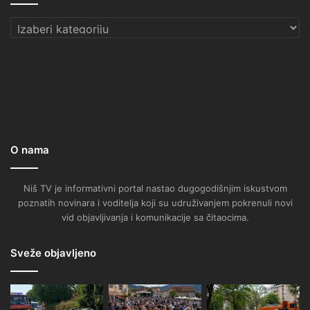
Kategorije
O nama
Niš TV je informativni portal nastao dugogodišnjim iskustvom
poznatih novinara i voditelja koji su udruživanjem pokrenuli novi
vid objavljivanja i komunikacije sa čitaocima.
Sveže objavljeno