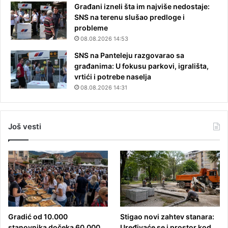
Građani izneli šta im najviše nedostaje:
SNS na terenu slušao predloge i
probleme
08.08.2026 14:53
SNS na Panteleju razgovarao sa
građanima: U fokusu parkovi, igrališta,
vrtići i potrebe naselja
08.08.2026 14:31
Još vesti
Gradić od 10.000
Stigao novi zahtev stanara:
stanovnika dočeka 60.000
Uređivaće se i prostor kod