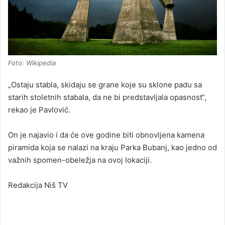
Foto: Wikipedia
„Ostaju stabla, skidaju se grane koje su sklone padu sa
starih stoletnih stabala, da ne bi predstavljala opasnost“,
rekao je Pavlović.
On je najavio i da će ove godine biti obnovljena kamena
piramida koja se nalazi na kraju Parka Bubanj, kao jedno od
važnih spomen-obeležja na ovoj lokaciji.
Redakcija Niš TV