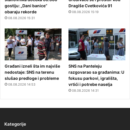
gostiju: „Dani banice“
Dragiše Cvetkovića 91
obaraju rekorde
08.08.2026 15:19
08.08.2026 15:31
Građani izneli šta im najviše
SNS na Panteleju
nedostaje: SNS na terenu
razgovarao sa građanima: U
slušao predloge i probleme
fokusu parkovi, igrališta,
vrtići i potrebe naselja
08.08.2026 14:53
08.08.2026 14:31
Kategorije