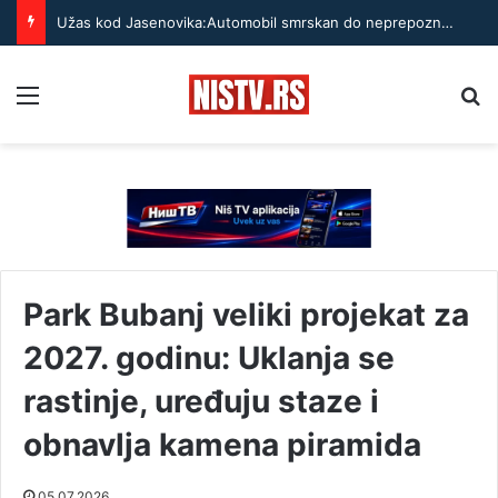
Užas kod Jasenovika:Automobil smrskan do neprepoznatljivosti, točak odleteo – strahuje se da ima teško povređenih
Menu
Pr
Park Bubanj veliki projekat za
2027. godinu: Uklanja se
rastinje, uređuju staze i
obnavlja kamena piramida
05.07.2026