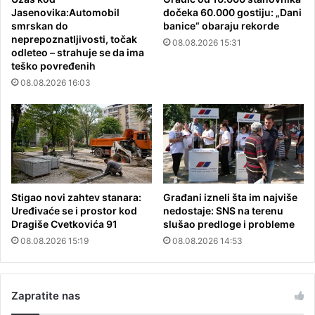
Jasenovika:Automobil
dočeka 60.000 gostiju: „Dani
smrskan do
banice“ obaraju rekorde
neprepoznatljivosti, točak
08.08.2026 15:31
odleteo – strahuje se da ima
teško povređenih
08.08.2026 16:03
Stigao novi zahtev stanara:
Građani izneli šta im najviše
Uređivaće se i prostor kod
nedostaje: SNS na terenu
Dragiše Cvetkovića 91
slušao predloge i probleme
08.08.2026 15:19
08.08.2026 14:53
Zapratite nas