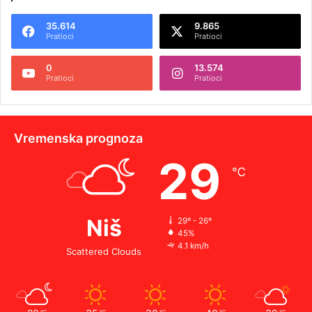
35.614
9.865
Pratioci
Pratioci
0
13.574
Pratioci
Pratioci
Vremenska prognoza
29
℃
Niš
29º - 26º
45%
4.1 km/h
Scattered Clouds
℃
℃
℃
℃
℃