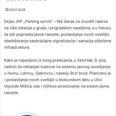
09.07.2026
Ekipe JKP „Parking servis“ – Niš danas će izvoditi radove
na više lokacija u gradu i prigradskim naseljima, a u fokusu
će biti popravka javne rasvete, postavljanje novih svetiljki,
obeležavanje saobraćajne signalizacije i sanacija oštećene
infrastrukture.
Kako je najavljeno iz ovog preduzeća, u četvrtak, 9. jula,
radnici će otklanjati kvarove na sistemu javnog osvetljenja
u Humu, Lalincu, Gabrovcu i naselju Brzi brod. Planirano je
i postavljanje novih svetiljki u blokovskom delu u Ulici
Vojvode Mišića, kao i njihovo povezivanje na sistem javne
rasvete.