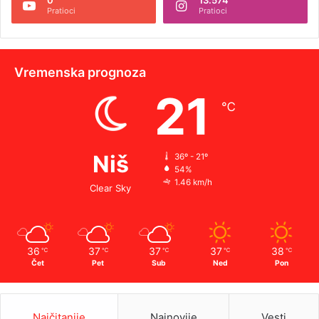
Pratioci
Pratioci
Vremenska prognoza
21
℃
Niš
36º - 21º
54%
1.46 km/h
Clear Sky
36
37
37
37
38
℃
℃
℃
℃
℃
Čet
Pet
Sub
Ned
Pon
Najčitanije
Najnovije
Vesti