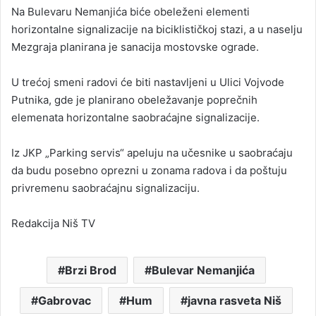
Na Bulevaru Nemanjića biće obeleženi elementi
horizontalne signalizacije na biciklističkoj stazi, a u naselju
Mezgraja planirana je sanacija mostovske ograde.
U trećoj smeni radovi će biti nastavljeni u Ulici Vojvode
Putnika, gde je planirano obeležavanje poprečnih
elemenata horizontalne saobraćajne signalizacije.
Iz JKP „Parking servis“ apeluju na učesnike u saobraćaju
da budu posebno oprezni u zonama radova i da poštuju
privremenu saobraćajnu signalizaciju.
Redakcija Niš TV
Brzi Brod
Bulevar Nemanjića
Gabrovac
Hum
javna rasveta Niš