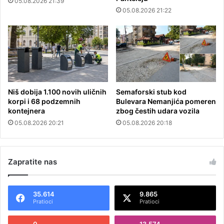
05.08.2026 21:39
05.08.2026 21:22
Niš dobija 1.100 novih uličnih
Semaforski stub kod
korpi i 68 podzemnih
Bulevara Nemanjića pomeren
kontejnera
zbog čestih udara vozila
05.08.2026 20:21
05.08.2026 20:18
Zapratite nas
35.614
9.865
Pratioci
Pratioci
0
13.574