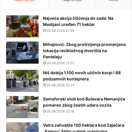
Najveća akcija čišćenja do sada: Na
Medijani uređen 71 hektar
05.08.2026 21:39
Mihajlović: Zbog protivljenja promenjena
lokacija reciklažnog dvorišta na
Panteleju
05.08.2026 21:22
Niš dobija 1.100 novih uličnih korpi i 68
podzemnih kontejnera
05.08.2026 20:21
Semaforski stub kod Bulevara Nemanjića
pomeren zbog čestih udara vozila
05.08.2026 20:18
Vatra zahvatila 100 hektara kod Zaječara:
„Kamov“ štitio rudnik uranijuma,