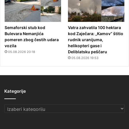
Semaforski stub kod
Vatra zahvatila 100 hektara
Bulevara Nemanjića
kod Zaječara: „Kamov“ štitio
pomeren zbog čestih udara
rudnik uranijuma,
vozila
helikopteri gase i
Deliblatsku peščaru
05.08.2026 20:18
05.08.2026 19:53
Kategorije
Kategorije