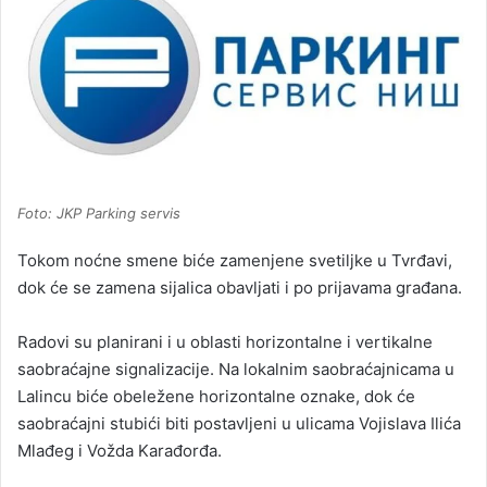
Foto: JKP Parking servis
Tokom noćne smene biće zamenjene svetiljke u Tvrđavi,
dok će se zamena sijalica obavljati i po prijavama građana.
Radovi su planirani i u oblasti horizontalne i vertikalne
saobraćajne signalizacije. Na lokalnim saobraćajnicama u
Lalincu biće obeležene horizontalne oznake, dok će
saobraćajni stubići biti postavljeni u ulicama Vojislava Ilića
Mlađeg i Vožda Karađorđa.