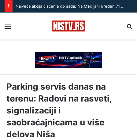
Najveća akcija čišćenja do sada: Na Medijani uređen 71 hektar
Menu
Pr
Parking servis danas na
terenu: Radovi na rasveti,
signalizaciji i
saobraćajnicama u više
delova Niša