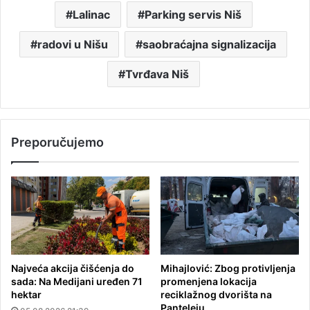
Lalinac
Parking servis Niš
radovi u Nišu
saobraćajna signalizacija
Tvrđava Niš
Preporučujemo
Najveća akcija čišćenja do
Mihajlović: Zbog protivljenja
sada: Na Medijani uređen 71
promenjena lokacija
hektar
reciklažnog dvorišta na
Panteleju