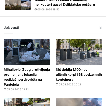
helikopteri gase i Deliblatsku peščaru
05.08.2026 19:53
Još vesti
Mihajlović: Zbog protivljenja
Niš dobija 1.100 novih
promenjena lokacija
uličnih korpi i 68 podzemnih
reciklažnog dvorišta na
kontejnera
Panteleju
05.08.2026 20:21
05.08.2026 21:22