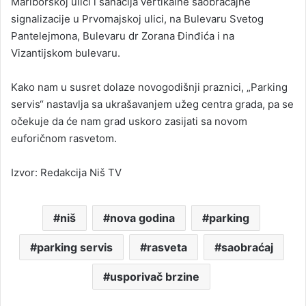
Mariborskoj ulici i sanacija vertikalne saobraćajne
signalizacije u Prvomajskoj ulici, na Bulevaru Svetog
Pantelejmona, Bulevaru dr Zorana Đinđića i na
Vizantijskom bulevaru.
Kako nam u susret dolaze novogodišnji praznici, „Parking
servis“ nastavlja sa ukrašavanjem užeg centra grada, pa se
očekuje da će nam grad uskoro zasijati sa novom
euforičnom rasvetom.
Izvor: Redakcija Niš TV
niš
nova godina
parking
parking servis
rasveta
saobraćaj
usporivač brzine