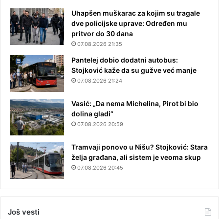
Uhapšen muškarac za kojim su tragale
dve policijske uprave: Određen mu
pritvor do 30 dana
07.08.2026 21:35
Pantelej dobio dodatni autobus:
Stojković kaže da su gužve već manje
07.08.2026 21:24
Vasić: „Da nema Michelina, Pirot bi bio
dolina gladi“
07.08.2026 20:59
Tramvaji ponovo u Nišu? Stojković: Stara
želja građana, ali sistem je veoma skup
07.08.2026 20:45
Još vesti