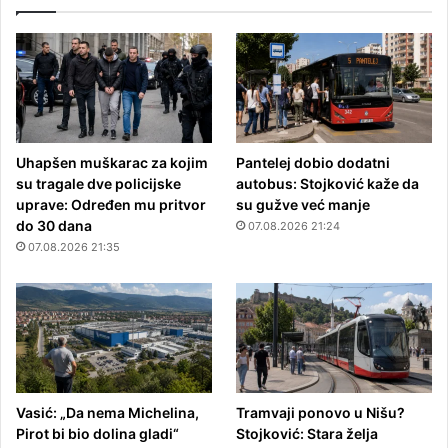
Uhapšen muškarac za kojim
Pantelej dobio dodatni
su tragale dve policijske
autobus: Stojković kaže da
uprave: Određen mu pritvor
su gužve već manje
do 30 dana
07.08.2026 21:24
07.08.2026 21:35
Vasić: „Da nema Michelina,
Tramvaji ponovo u Nišu?
Pirot bi bio dolina gladi“
Stojković: Stara želja