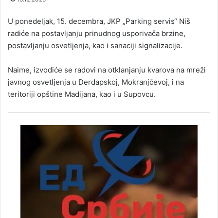
U ponedeljak, 15. decembra, JKP „Parking servis“ Niš
radiće na postavljanju prinudnog usporivača brzine,
postavljanju osvetljenja, kao i sanaciji signalizacije.
Naime, izvodiće se radovi na otklanjanju kvarova na mreži
javnog osvetljenja u Đerdapskoj, Mokranjčevoj, i na
teritoriji opštine Madijana, kao i u Supovcu.