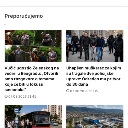
Preporučujemo
Vučić ugostio Zelenskog na
Uhapšen muškarac za kojim
večeri u Beogradu: „Otvorili
su tragale dve policijske
smo razgovore o temama
uprave: Određen mu pritvor
koje će biti u fokusu
do 30 dana
sastanaka“
07.08.2026 21:35
07.08.2026 21:45