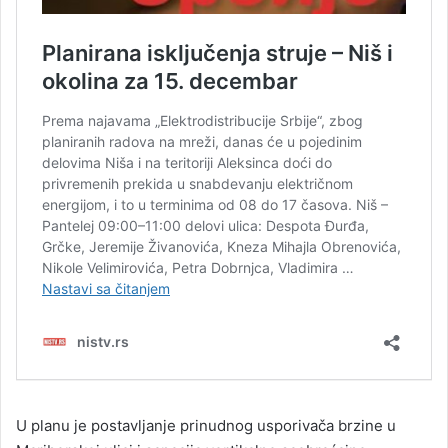
U planu je postavljanje prinudnog usporivača brzine u