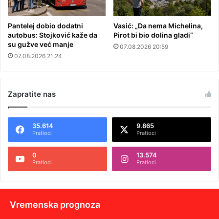
Pantelej dobio dodatni
Vasić: „Da nema Michelina,
autobus: Stojković kaže da
Pirot bi bio dolina gladi“
su gužve već manje
07.08.2026 20:59
07.08.2026 21:24
Zapratite nas
35.614
9.865
Pratioci
Pratioci
0
13.574
Pratioci
Pratioci
Vremenska prognoza