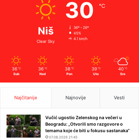
30
℃
Niš
36º - 26º
45%
4.1 km/h
Clear Sky
36
36
38
39
40
℃
℃
℃
℃
℃
Sub
Ned
Pon
Uto
Sre
Najčitanije
Najnovije
Vesti
Vučić ugostio Zelenskog na večeri u
Beogradu: „Otvorili smo razgovore o
temama koje će biti u fokusu sastanaka“
07.08.2026 21:45