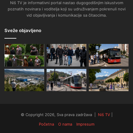
Niš TV je informativni portal nastao dugogodišnjim iskustvom
poznatih novinara i voditelja koji su udruživanjem pokrenuli novi
vid objavljivanja i komunikacije sa čitaocima.
Sveže objavljeno
© Copyright 2026, Sva prava zadržava |
Niš TV
|
Početna
O nama
Impresum