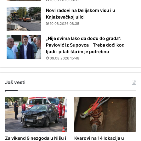
Novi radovi na Delijskom visu i u
Knjaževačkoj ulici
10.08.2026 08:35
„Nije svima lako da dođu do grada“:
Pavlović iz Supovca – Treba doći kod
ljudi i pitati šta im je potrebno
09.08.2026 15:48
Još vesti
Za vikend 9 nezgoda u Nišu i
Kvarovi na 14 lokacija u