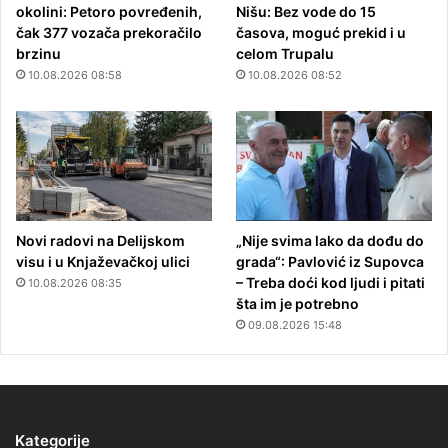
okolini: Petoro povređenih,
Nišu: Bez vode do 15
čak 377 vozača prekoračilo
časova, moguć prekid i u
brzinu
celom Trupalu
10.08.2026 08:58
10.08.2026 08:52
Novi radovi na Delijskom
„Nije svima lako da dođu do
visu i u Knjaževačkoj ulici
grada“: Pavlović iz Supovca
– Treba doći kod ljudi i pitati
10.08.2026 08:35
šta im je potrebno
09.08.2026 15:48
Kategorije