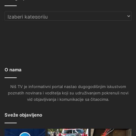
Kategorije
O nama
Niš TV je informativni portal nastao dugogodišnjim iskustvom
poznatih novinara i voditelja koji su udruživanjem pokrenuli novi
vid objavljivanja i komunikacije sa čitaocima.
Sveže objavljeno