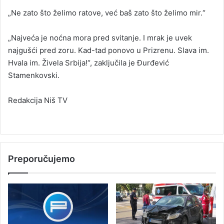
„Ne zato što želimo ratove, već baš zato što želimo mir.“
„Najveća je noćna mora pred svitanje. I mrak je uvek
najgušći pred zoru. Kad-tad ponovo u Prizrenu. Slava im.
Hvala im. Živela Srbija!“, zaključila je Đurđević
Stamenkovski.
Redakcija Niš TV
Preporučujemo