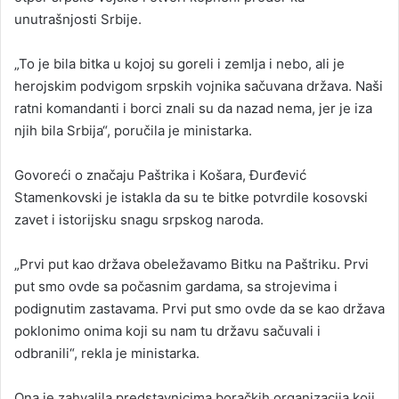
unutrašnjosti Srbije.
„To je bila bitka u kojoj su goreli i zemlja i nebo, ali je
herojskim podvigom srpskih vojnika sačuvana država. Naši
ratni komandanti i borci znali su da nazad nema, jer je iza
njih bila Srbija“, poručila je ministarka.
Govoreći o značaju Paštrika i Košara, Đurđević
Stamenkovski je istakla da su te bitke potvrdile kosovski
zavet i istorijsku snagu srpskog naroda.
„Prvi put kao država obeležavamo Bitku na Paštriku. Prvi
put smo ovde sa počasnim gardama, sa strojevima i
podignutim zastavama. Prvi put smo ovde da se kao država
poklonimo onima koji su nam tu državu sačuvali i
odbranili“, rekla je ministarka.
Ona je zahvalila predstavnicima boračkih organizacija koji