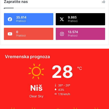
Zapratite nas
35.614
9.865
Pratioci
Pratioci
0
13.574
Pratioci
Pratioci
Vremenska prognoza
28
℃
Niš
36º - 26º
43%
1.16 km/h
Clear Sky