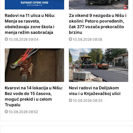
Radovi na 11 ulica u Nišu:
Za vikend 9 nezgoda u Nišu i
Menja se rasveta,
okolini: Petoro povređenih,
obeležavaju zone škola i
čak 377 vozača prekoračilo
menja režim saobraćaja
brzinu
10.08.2026 09:04
10.08.2026 08:58
Kvarovi na 14 lokacija u Nišu:
Novi radovi na Delijskom
Bez vode do 15 časova,
visu i u Knjaževačkoj ulici
moguć prekid i u celom
10.08.2026 08:35
Trupalu
10.08.2026 08:52