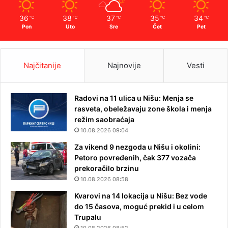
36
38
37
35
34
℃
℃
℃
℃
℃
Pon
Uto
Sre
Čet
Pet
Najčitanije
Najnovije
Vesti
Radovi na 11 ulica u Nišu: Menja se
rasveta, obeležavaju zone škola i menja
režim saobraćaja
10.08.2026 09:04
Za vikend 9 nezgoda u Nišu i okolini:
Petoro povređenih, čak 377 vozača
prekoračilo brzinu
10.08.2026 08:58
Kvarovi na 14 lokacija u Nišu: Bez vode
do 15 časova, moguć prekid i u celom
Trupalu
10.08.2026 08:52