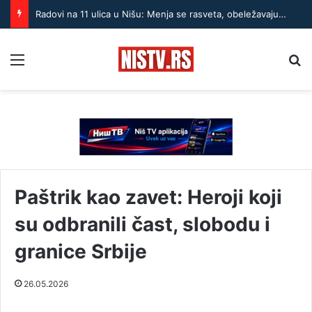
Radovi na 11 ulica u Nišu: Menja se rasveta, obeležavaju zone škola i menja režim saobraćaja
Menu
Pr
Paštrik kao zavet: Heroji koji
su odbranili čast, slobodu i
granice Srbije
26.05.2026