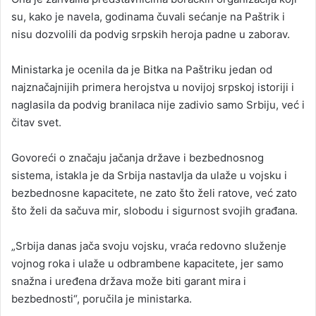
su, kako je navela, godinama čuvali sećanje na Paštrik i
nisu dozvolili da podvig srpskih heroja padne u zaborav.
Ministarka je ocenila da je Bitka na Paštriku jedan od
najznačajnijih primera herojstva u novijoj srpskoj istoriji i
naglasila da podvig branilaca nije zadivio samo Srbiju, već i
čitav svet.
Govoreći o značaju jačanja države i bezbednosnog
sistema, istakla je da Srbija nastavlja da ulaže u vojsku i
bezbednosne kapacitete, ne zato što želi ratove, već zato
što želi da sačuva mir, slobodu i sigurnost svojih građana.
„Srbija danas jača svoju vojsku, vraća redovno služenje
vojnog roka i ulaže u odbrambene kapacitete, jer samo
snažna i uređena država može biti garant mira i
bezbednosti“, poručila je ministarka.