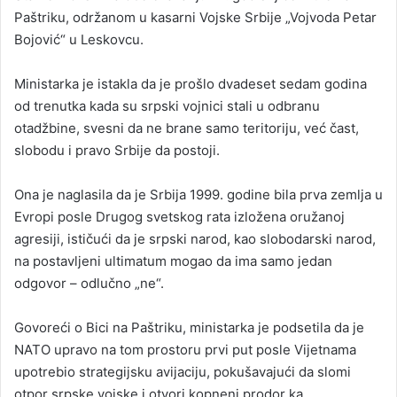
Paštriku, održanom u kasarni Vojske Srbije „Vojvoda Petar
Bojović“ u Leskovcu.
Ministarka je istakla da je prošlo dvadeset sedam godina
od trenutka kada su srpski vojnici stali u odbranu
otadžbine, svesni da ne brane samo teritoriju, već čast,
slobodu i pravo Srbije da postoji.
Ona je naglasila da je Srbija 1999. godine bila prva zemlja u
Evropi posle Drugog svetskog rata izložena oružanoj
agresiji, ističući da je srpski narod, kao slobodarski narod,
na postavljeni ultimatum mogao da ima samo jedan
odgovor – odlučno „ne“.
Govoreći o Bici na Paštriku, ministarka je podsetila da je
NATO upravo na tom prostoru prvi put posle Vijetnama
upotrebio strategijsku avijaciju, pokušavajući da slomi
otpor srpske vojske i otvori kopneni prodor ka