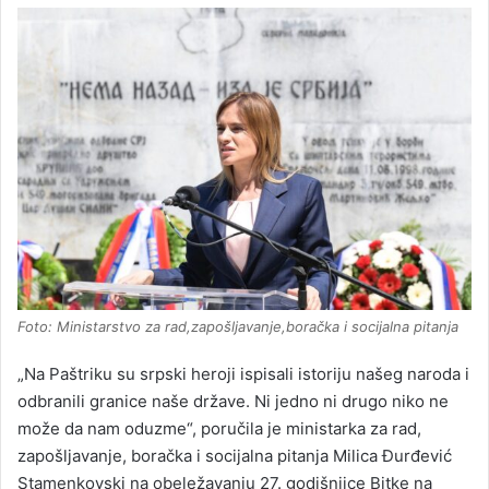
Foto: Ministarstvo za rad,zapošljavanje,boračka i socijalna pitanja
„Na Paštriku su srpski heroji ispisali istoriju našeg naroda i
odbranili granice naše države. Ni jedno ni drugo niko ne
može da nam oduzme“, poručila je ministarka za rad,
zapošljavanje, boračka i socijalna pitanja Milica Đurđević
Stamenkovski na obeležavanju 27. godišnjice Bitke na