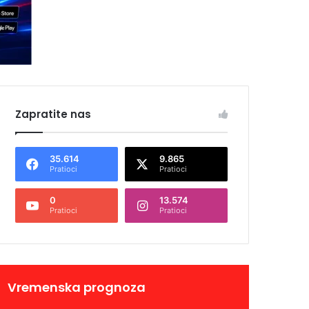
Zapratite nas
35.614
9.865
Pratioci
Pratioci
0
13.574
Pratioci
Pratioci
Vremenska prognoza