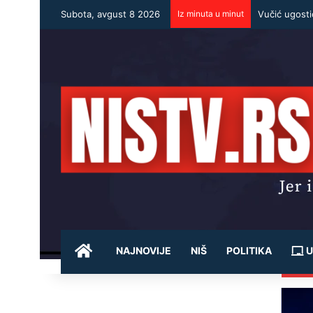
Subota, avgust 8 2026
Iz minuta u minut
POČETNA
NAJNOVIJE
NIŠ
POLITIKA
U