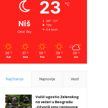
23
℃
Niš
36º - 22º
73%
0.4 km/h
Clear Sky
36
37
38
39
39
℃
℃
℃
℃
℃
Sub
Ned
Pon
Uto
Sre
Najčitanije
Najnovije
Vesti
Vučić ugostio Zelenskog
na večeri u Beogradu:
„Otvorili smo razgovore