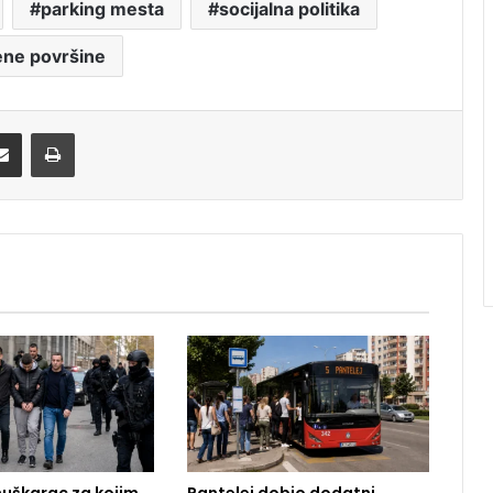
parking mesta
socijalna politika
ene površine
Share via Email
Print