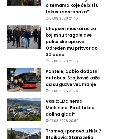
o temama koje će biti u
fokusu sastanaka“
07.08.2026 21:45
Uhapšen muškarac za
kojim su tragale dve
policijske uprave:
Određen mu pritvor do
30 dana
07.08.2026 21:35
Pantelej dobio dodatni
autobus: Stojković kaže
da su gužve već manje
07.08.2026 21:24
Vasić: „Da nema
Michelina, Pirot bi bio
dolina gladi“
07.08.2026 20:59
Tramvaji ponovo u Nišu?
Stojković: Stara želja