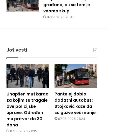
građana, ali sistem je
veoma skup
07.08.2026 20:45
Još vesti
Uhapšen muškarac
Pantelej dobio
za kojim su tragale
dodatni autobus:
dve policijske
Stojković kaže da
uprave: Određen
su gužve već manje
mu pritvor do 30
07.08.2026 21:24
dana
07.08.2026 21:35