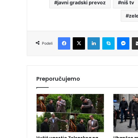
javni gradski prevoz
niš tv
zel
Facebook
X
LinkedIn
Skype
Messenger
Podeli
Preporučujemo