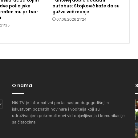
uškarac za kojim
Pantelej dobio dodatni
dve policijske
autobus: Stojković kaže da su
ređen mu pritvor
gužve već manje
a
07.08.2026 21:24
 21:35
O nama
S
Niš TV je informativni portal nastao dugogodišnjim
iskustvom poznatih novinara i voditelja koji su
udruživanjem pokrenuli novi vid objavljivanja i komunikacije
sa čitaocima.