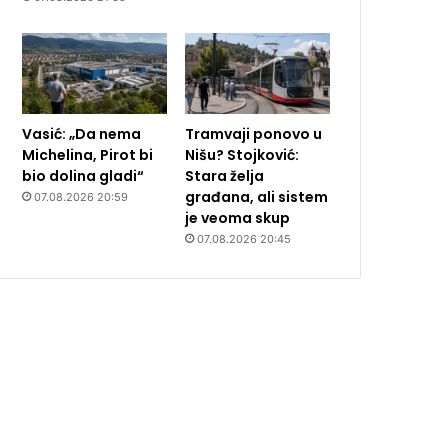
Vasić: „Da nema
Tramvaji ponovo u
Michelina, Pirot bi
Nišu? Stojković:
bio dolina gladi“
Stara želja
građana, ali sistem
07.08.2026 20:59
je veoma skup
07.08.2026 20:45