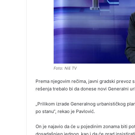
Foto: Niš TV
Prema njegovim rečima, javni gradski prevoz sa
rešenja trebalo bi da donese novi Generalni urb
„Prilikom izrade Generalnog urbanističkog pl
po stanu“, rekao je Pavlović.
On je najavio da će u pojedinim zonama biti p
dosadašnjeg jednog, kao i da će grad insistira