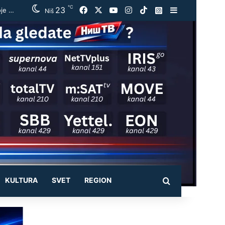
℃
23
Facebook
X
YouTube
Instagram
TikTok
Instagram
Sidebar
Vučić ugostio Zelenskog na večeri u Beogradu: „Otvorili smo razgovore o temama koje će biti u fokusu sastanaka“
Niš
KULTURA
SVET
REGION
Pretraži