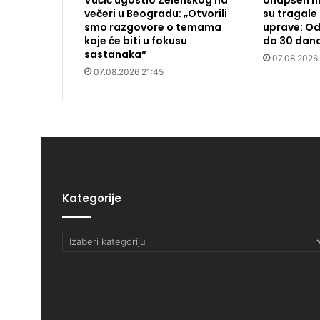
Vučić ugostio Zelenskog na
Uhapšen m
večeri u Beogradu: „Otvorili
su tragale 
smo razgovore o temama
uprave: Od
koje će biti u fokusu
do 30 dan
sastanaka“
07.08.2026
07.08.2026 21:45
Kategorije
Kategorije