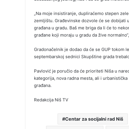
„Na moje insistiranje, dupliraćemo stepen zel
zemljištu. Građevinske dozvole će se dobijati 
građana u gradu. Baš me briga da li će to nek
građane koji moraju u gradu da žive normalno“, 
Gradonačelnik je dodao da će se GUP tokom leta
septembarskoj sednici Skupštine grada trebal
Pavlović je poručio da će prioriteti Niša u nare
kategorija, nova radna mesta, ali i urbanističk
građana.
Redakcija Niš TV
Centar za socijalni rad Niš