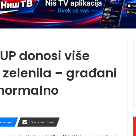
GUP donosi više
 zelenila – građani
 normalno
ssenger
Share via Email