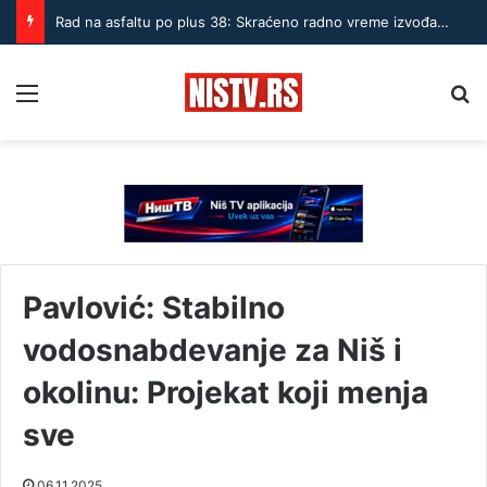
Rad na asfaltu po plus 38: Skraćeno radno vreme izvođača u Nišu
Menu
Pr
Pavlović: Stabilno
vodosnabdevanje za Niš i
okolinu: Projekat koji menja
sve
06.11.2025