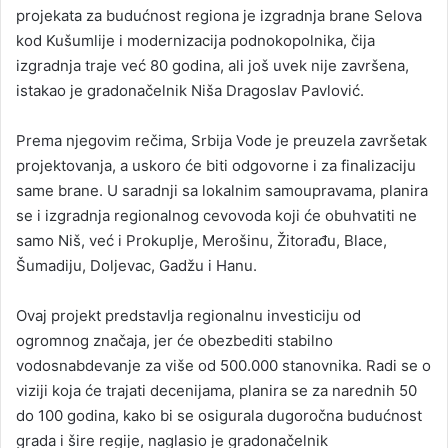
projekata za budućnost regiona je izgradnja brane Selova
kod Kušumlije i modernizacija podnokopolnika, čija
izgradnja traje već 80 godina, ali još uvek nije završena,
istakao je gradonačelnik Niša Dragoslav Pavlović.
Prema njegovim rečima, Srbija Vode je preuzela završetak
projektovanja, a uskoro će biti odgovorne i za finalizaciju
same brane. U saradnji sa lokalnim samoupravama, planira
se i izgradnja regionalnog cevovoda koji će obuhvatiti ne
samo Niš, već i Prokuplje, Merošinu, Žitorađu, Blace,
Šumadiju, Doljevac, Gadžu i Hanu.
Ovaj projekt predstavlja regionalnu investiciju od
ogromnog značaja, jer će obezbediti stabilno
vodosnabdevanje za više od 500.000 stanovnika. Radi se o
viziji koja će trajati decenijama, planira se za narednih 50
do 100 godina, kako bi se osigurala dugoročna budućnost
grada i šire regije, naglasio je gradonačelnik