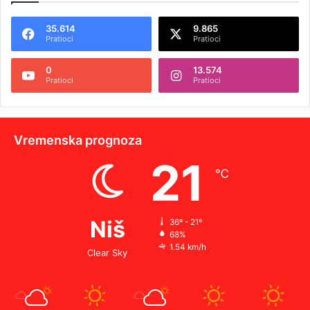
35.614
9.865
Pratioci
Pratioci
0
13.574
Pratioci
Pratioci
Vremenska prognoza
21
℃
Niš
36º - 21º
68%
1.54 km/h
Clear Sky