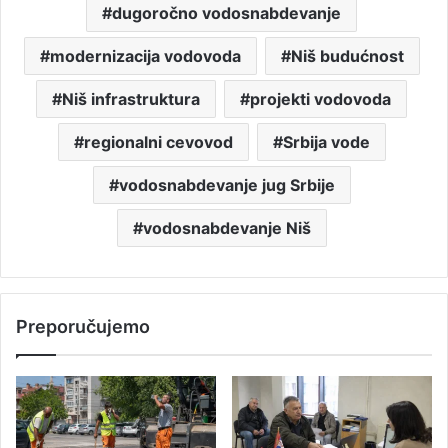
dugoročno vodosnabdevanje
modernizacija vodovoda
Niš budućnost
Niš infrastruktura
projekti vodovoda
regionalni cevovod
Srbija vode
vodosnabdevanje jug Srbije
vodosnabdevanje Niš
Preporučujemo