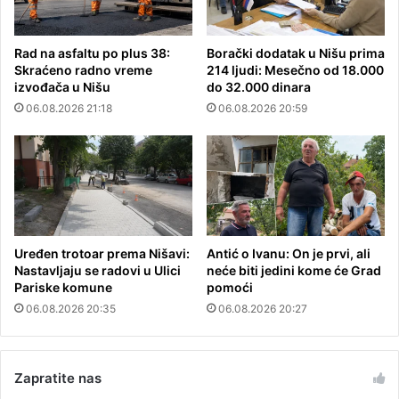
Rad na asfaltu po plus 38:
Borački dodatak u Nišu prima
Skraćeno radno vreme
214 ljudi: Mesečno od 18.000
izvođača u Nišu
do 32.000 dinara
06.08.2026 21:18
06.08.2026 20:59
Uređen trotoar prema Nišavi:
Antić o Ivanu: On je prvi, ali
Nastavljaju se radovi u Ulici
neće biti jedini kome će Grad
Pariske komune
pomoći
06.08.2026 20:35
06.08.2026 20:27
Zapratite nas