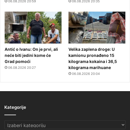
06.08.2026 20:59
06.08.2026 20:35
Antić o Ivanu: On je prvi, ali
Velika zaplena droge: U
neće biti jedini kome će
kamionu pronađeno 15
Grad pomoći
kilograma kokaina i 36,5
kilograma marihuane
06.08.2026 20:27
06.08.2026 20:04
Kategorije
Kategorije