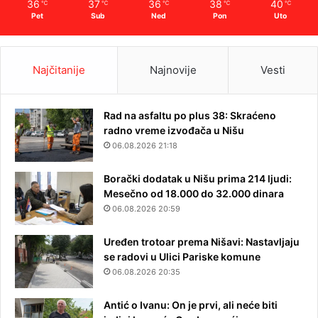
36
37
36
38
40
℃
℃
℃
℃
℃
Pet
Sub
Ned
Pon
Uto
Najčitanije
Najnovije
Vesti
Rad na asfaltu po plus 38: Skraćeno
radno vreme izvođača u Nišu
06.08.2026 21:18
Borački dodatak u Nišu prima 214 ljudi:
Mesečno od 18.000 do 32.000 dinara
06.08.2026 20:59
Uređen trotoar prema Nišavi: Nastavljaju
se radovi u Ulici Pariske komune
06.08.2026 20:35
Antić o Ivanu: On je prvi, ali neće biti