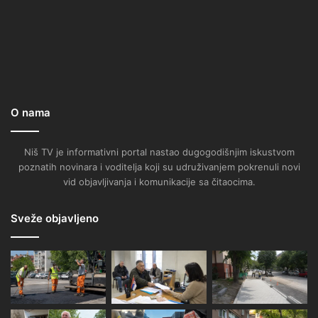
O nama
Niš TV je informativni portal nastao dugogodišnjim iskustvom
poznatih novinara i voditelja koji su udruživanjem pokrenuli novi
vid objavljivanja i komunikacije sa čitaocima.
Sveže objavljeno