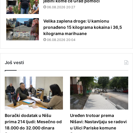
jedini kome će Grad pomoći
06.08.2026 20:27
Velika zaplena droge: U kamionu
pronađeno 15 kilograma kokaina i 36,5
kilograma marihuane
06.08.2026 20:04
Još vesti
Borački dodatak u Nišu
Uređen trotoar prema
prima 214 ljudi: Mesečno od
Nišavi: Nastavljaju se radovi
18.000 do 32.000 dinara
u Ulici Pariske komune