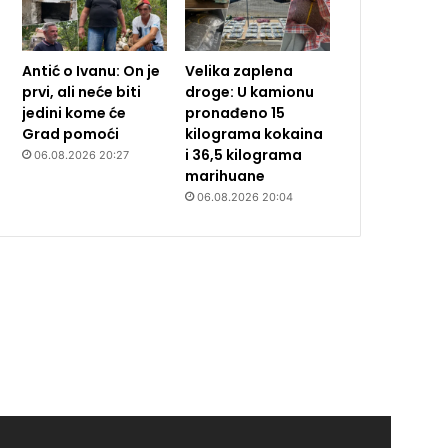
Antić o Ivanu: On je
Velika zaplena
prvi, ali neće biti
droge: U kamionu
jedini kome će
pronađeno 15
Grad pomoći
kilograma kokaina
i 36,5 kilograma
06.08.2026 20:27
marihuane
06.08.2026 20:04