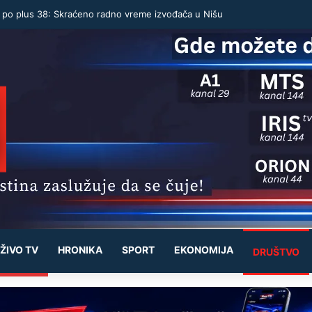
u po plus 38: Skraćeno radno vreme izvođača u Nišu
ŽIVO TV
HRONIKA
SPORT
EKONOMIJA
DRUŠTVO