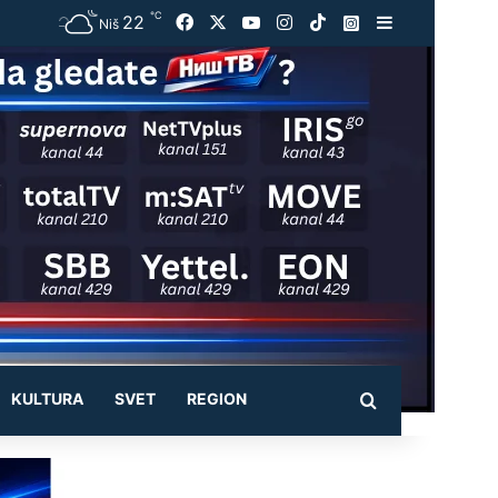
℃
22
Facebook
X
YouTube
Instagram
TikTok
Instagram
Sidebar
Niš
KULTURA
SVET
REGION
Pretraži