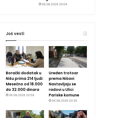
06.08.2026 20:04
Još vesti
Borački dodatak u
Uređen trotoar
Nišu prima 214 ljudi:
prema Nišavi:
Mesečno od 18.000
Nastavljaju se
do 32.000 dinara
radovi u Ulici
Pariske komune
06.08.2026 20:59
06.08.2026 20:35