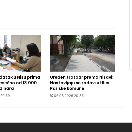
datak u Nišu prima
Uređen trotoar prema Nišavi:
 Mesečno od 18.000
Nastavljaju se radovi u Ulici
dinara
Pariske komune
 20:59
06.08.2026 20:35