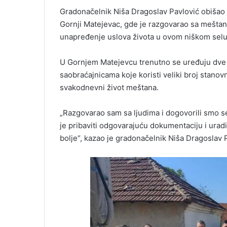
Gradonačelnik Niša Dragoslav Pavlović obišao 
Gornji Matejevac, gde je razgovarao sa mešta
unapređenje uslova života u ovom niškom selu
U Gornjem Matejevcu trenutno se uređuju dve ul
saobraćajnicama koje koristi veliki broj stanov
svakodnevni život meštana.
„Razgovarao sam sa ljudima i dogovorili smo s
je pribaviti odgovarajuću dokumentaciju i ura
bolje“, kazao je gradonačelnik Niša Dragoslav 