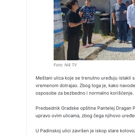
Foto: Niš TV
Meštani ulica koje se trenutno uređuju istakli su
vremenom dotrajao. Zbog toga je, kako navode
osposobe za bezbedno i normalno korišćenje.
Predsednik Gradske opštine Pantelej Dragan Pav
upravo ovim ulicama, zbog čega njihovo uređen
U Padinskoj ulici završen je iskop stare kolovo