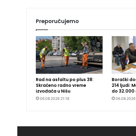
Preporučujemo
Rad na asfaltu po plus 38:
Borački do
Skraćeno radno vreme
214 ljudi:
izvođača u Nišu
do 32.000 
06.08.2026 21:18
06.08.2026