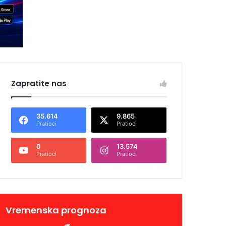
Zapratite nas
35.614
9.865
Pratioci
Pratioci
0
13.574
Pratioci
Pratioci
Vremenska prognoza