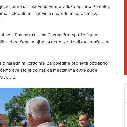
je, zajedno sa rukovodstvom Gradske opštine Pantelej,
nima o aktuelnim radovima i narednim koracima za
.
ice – Padinska i Ulica Gavrila Principa. Reč je o
nika, zbog čega je njihova obnova od velikog značaja za
e o narednim koracima. Za pojedine projekte potrebno
dićemo sve što je do nas da meštanima ovde bude
Pavlović.