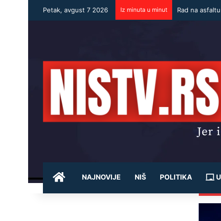
Petak, avgust 7 2026
Iz minuta u minut
Rad na asfalt
POČETNA
NAJNOVIJE
NIŠ
POLITIKA
U