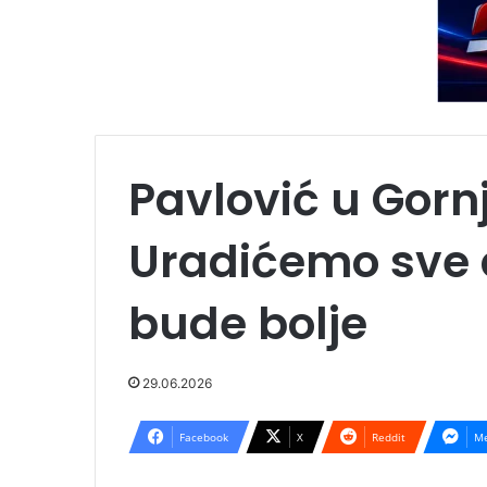
Pavlović u Gor
Uradićemo sve
bude bolje
29.06.2026
Facebook
X
Reddit
Me