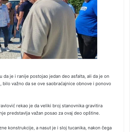
 da je i ranije postojao jedan deo asfalta, ali da je on
, bilo važno da se ove saobraćajnice obnove i ponovo
lović rekao je da veliki broj stanovnika gravitira
je predstavlja važan posao za ovaj deo opštine.
zne konstrukcije, a nasut je i sloj tucanika, nakon čega