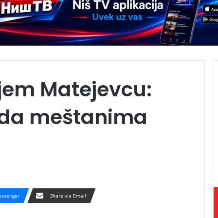
njem Matejevcu:
 da meštanima
ssenger
Share via Email