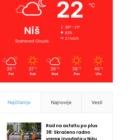
22
℃
Niš
36º - 21º
63%
2.1 km/h
Scattered Clouds
36
37
36
38
40
℃
℃
℃
℃
℃
Pet
Sub
Ned
Pon
Uto
Najčitanije
Najnovije
Vesti
Rad na asfaltu po plus
38: Skraćeno radno
vreme izvođača u Nišu