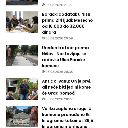
06.08.2026 21:18
Borački dodatak u Nišu
prima 214 ljudi: Mesečno
od 18.000 do 32.000
dinara
06.08.2026 20:59
Uređen trotoar prema
Nišavi: Nastavljaju se
radovi u Ulici Pariske
komune
06.08.2026 20:35
Antić o Ivanu: On je prvi,
ali neće biti jedini kome
će Grad pomoći
06.08.2026 20:27
Velika zaplena droge: U
kamionu pronađeno 15
kilograma kokaina i 36,5
kilograma marihuane