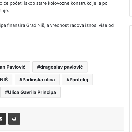
oro će početi iskop stare kolovozne konstrukcije, a po
anje.
cipa finansira Grad Niš, a vrednost radova iznosi više od
an Pavlović
dragoslav pavlović
NIŠ
Padinska ulica
Pantelej
Ulica Gavrila Principa
Share via Email
Print