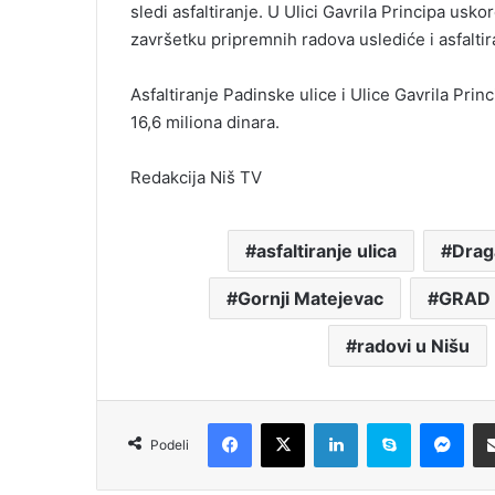
sledi asfaltiranje. U Ulici Gavrila Principa usk
završetku pripremnih radova uslediće i asfaltir
Asfaltiranje Padinske ulice i Ulice Gavrila Prin
16,6 miliona dinara.
Redakcija Niš TV
asfaltiranje ulica
Drag
Gornji Matejevac
GRAD 
radovi u Nišu
Facebook
X
LinkedIn
Skype
Messenger
Podeli