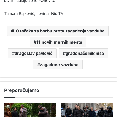
stvar“, zaključio je Pavlović.
Tamara Rajković, novinar Niš TV
10 tačaka za borbu protv zagađenja vazduha
11 novih mernih mesta
dragoslav pavlović
gradonačelnik niša
zagađene vazduha
Preporučujemo