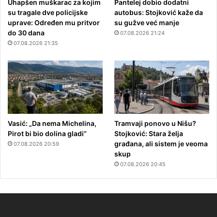
Uhapšen muškarac za kojim
Pantelej dobio dodatni
su tragale dve policijske
autobus: Stojković kaže da
uprave: Određen mu pritvor
su gužve već manje
do 30 dana
07.08.2026 21:24
07.08.2026 21:35
Vasić: „Da nema Michelina,
Tramvaji ponovo u Nišu?
Pirot bi bio dolina gladi“
Stojković: Stara želja
građana, ali sistem je veoma
07.08.2026 20:59
skup
07.08.2026 20:45