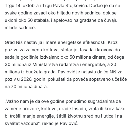
Trgu 14. oktobra i Trgu Pavla Stojkovića. Dodao je da se
svake godine zasadi oko hiljadu novih sadnica, dok se
ukloni oko 50 stabala, i apelovao na građane da čuvaju
mlade sadnice.
Grad Niš nastavlja i mere energetske efikasnosti. Kroz
pozive za zamenu kotlova, stolarije, fasada i krovova do
sada je godišnje izdvajano oko 50 miliona dinara, od čega
30 miliona iz Ministarstva rudarstva i energetike, a 20
miliona iz budžeta grada. Pavlović je najavio da će Niš za
poziv u 2026. godini pokušati da poveća sopstveno učešće
na 70 miliona dinara.
„Važno nam je da ove godine ponudimo sugrađanima da
zamene prozore, kotlove, urade fasadu, vrata ili krov, kako
bi trošili manje energije, štitili životnu sredinu i uticali na
kvalitet vazduha“, rekao je Pavlović.