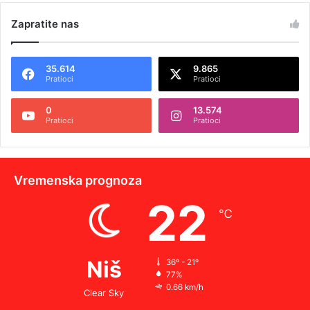
Zapratite nas
35.614
9.865
Pratioci
Pratioci
0
13.574
Pratioci
Pratioci
Vremenska prognoza
22
℃
Niš
36º - 21º
77%
0.66 km/h
Clear Sky