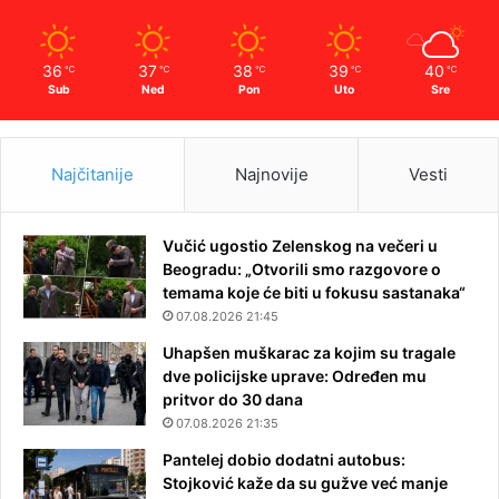
36
37
38
39
40
℃
℃
℃
℃
℃
Sub
Ned
Pon
Uto
Sre
Najčitanije
Najnovije
Vesti
Vučić ugostio Zelenskog na večeri u
Beogradu: „Otvorili smo razgovore o
temama koje će biti u fokusu sastanaka“
07.08.2026 21:45
Uhapšen muškarac za kojim su tragale
dve policijske uprave: Određen mu
pritvor do 30 dana
07.08.2026 21:35
Pantelej dobio dodatni autobus:
Stojković kaže da su gužve već manje