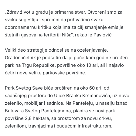
„Zdrav život u gradu je primarna stvar. Otvoreni smo za
svaku sugestiju i spremni da prihvatimo svaku
dobronamernu kritiku koja ima za cilj smanjenje emisije
štetnih gasova na teritoriji Niša“, rekao je Pavlović.
Veliki deo strategije odnosi se na ozelenjavanje.
Gradonačelnik je podsetio da je početkom godine uređen
park na Trgu Republike, površine oko 10 ari, ali i najavio
četiri nove velike parkovske površine.
Park Svetog Save biće proširen na oko 60 ari, od
sadašnjeg prostora do Ulice Branka Krsmanovića, uz novo
zelenilo, mobilijar i sadnice. Na Panteleju, u naselju iznad
Bulevara Svetog Pantelejmona, planira se novi park
površine 2,8 hektara, sa prostorom za novu crkvu,
zelenilom, travnjacima i budućom infrastrukturom.