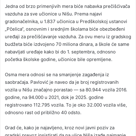
Jedna od brzo primenjivih mera biće nabavka prečišćivača
vazduha za sve učionice u Nišu. Prema najavi
gradonačelnika, u 1.837 učionica u Predškolskoj ustanovi
„Pčelica“, osnovnim i srednjim školama biće obezbeđeni
uređaji za prečišćavanje vazduha. Za ovu meru iz gradskog
budžeta biće izdvojeno 70 miliona dinara, a škole će same
nabavljati uređaje kako bi do 1. septembra, odnosno
početka školske godine, učionice bile opremljene.
Osma mera odnosi se na smanjenje zagađenja iz
saobraćaja. Pavlović je naveo da je broj registrovanih
vozila u Nišu značajno porastao — sa 80.944 vozila 2016.
godine, na 94.000 u 2021, dok je 2025. godine
registrovano 112.795 vozila. To je oko 32.000 vozila više,
odnosno rast od približno 40 odsto.
Grad će, kako je najavljeno, kroz novi javni poziv za
gradski prevoz insistirati da na ulice Niša izađe najmanje