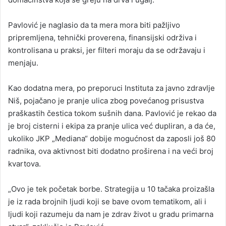
Pavlović je naglasio da ta mera mora biti pažljivo
pripremljena, tehnički proverena, finansijski održiva i
kontrolisana u praksi, jer filteri moraju da se održavaju i
menjaju.
Kao dodatna mera, po preporuci Instituta za javno zdravlje
Niš, pojačano je pranje ulica zbog povećanog prisustva
praškastih čestica tokom sušnih dana. Pavlović je rekao da
je broj cisterni i ekipa za pranje ulica već dupliran, a da će,
ukoliko JKP „Mediana“ dobije mogućnost da zaposli još 80
radnika, ova aktivnost biti dodatno proširena i na veći broj
kvartova.
„Ovo je tek početak borbe. Strategija u 10 tačaka proizašla
je iz rada brojnih ljudi koji se bave ovom tematikom, ali i
ljudi koji razumeju da nam je zdrav život u gradu primarna