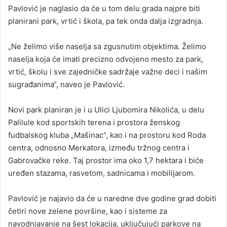
Pavlović je naglasio da će u tom delu grada najpre biti
planirani park, vrtić i škola, pa tek onda dalja izgradnja.
„Ne želimo više naselja sa zgusnutim objektima. Želimo
naselja koja će imati precizno odvojeno mesto za park,
vrtić, školu i sve zajedničke sadržaje važne deci i našim
sugrađanima“, naveo je Pavlović.
Novi park planiran je i u Ulici Ljubomira Nikolića, u delu
Palilule kod sportskih terena i prostora ženskog
fudbalskog kluba „Mašinac“, kao i na prostoru kod Roda
centra, odnosno Merkatora, između tržnog centra i
Gabrovačke reke. Taj prostor ima oko 1,7 hektara i biće
uređen stazama, rasvetom, sadnicama i mobilijarom.
Pavlović je najavio da će u naredne dve godine grad dobiti
četiri nove zelene površine, kao i sisteme za
navodnjavanje na šest lokacija, uključujući parkove na