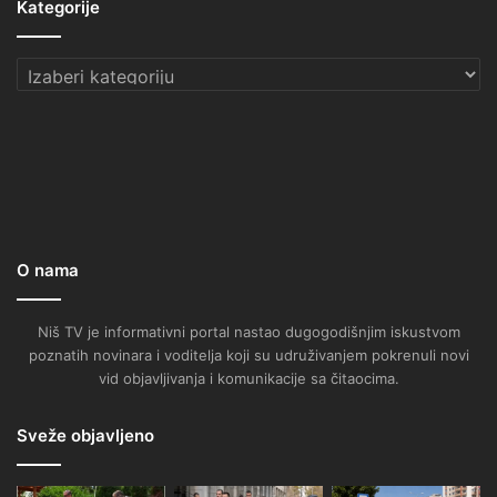
Kategorije
Kategorije
O nama
Niš TV je informativni portal nastao dugogodišnjim iskustvom
poznatih novinara i voditelja koji su udruživanjem pokrenuli novi
vid objavljivanja i komunikacije sa čitaocima.
Sveže objavljeno