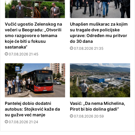
Vučić ugostio Zelenskog na
Uhapšen muškarac za kojim
večeri u Beogradu: „Otvorili
su tragale dve policijske
smo razgovore o temama
uprave: Određen mu pritvor
koje će biti u fokusu
do 30 dana
sastanaka“
07.08.2026 21:35
07.08.2026 21:45
Pantelej dobio dodatni
Vasić: „Da nema Michelina,
autobus: Stojković kaže da
Pirot bi bio dolina gladi“
su gužve već manje
07.08.2026 20:59
07.08.2026 21:24