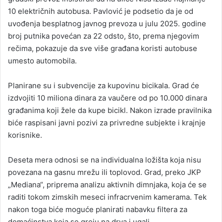
10 električnih autobusa. Pavlović je podsetio da je od
uvođenja besplatnog javnog prevoza u julu 2025. godine
broj putnika povećan za 22 odsto, što, prema njegovim
rečima, pokazuje da sve više građana koristi autobuse
umesto automobila.
Planirane su i subvencije za kupovinu bicikala. Grad će
izdvojiti 10 miliona dinara za vaučere od po 10.000 dinara
građanima koji žele da kupe bicikl. Nakon izrade pravilnika
biće raspisani javni pozivi za privredne subjekte i krajnje
korisnike.
Deseta mera odnosi se na individualna ložišta koja nisu
povezana na gasnu mrežu ili toplovod. Grad, preko JKP
„Mediana“, priprema analizu aktivnih dimnjaka, koja će se
raditi tokom zimskih meseci infracrvenim kamerama. Tek
nakon toga biće moguće planirati nabavku filtera za
domaćinstva koja se greju na drva i ugalj.