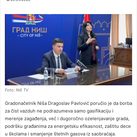
Foto: Niš TV
Gradonačelnik Niša Dragoslav Pavlović poručio je da borba
za čist vazduh ne podrazumeva samo gasifikaciju i
merenje zagađenja, već i dugoročno ozelenjavanje grada,
podršku građanima za energetsku efikasnost, zaštitu dece
u školama i smanjenje štetnih gasova iz saobraćaja.