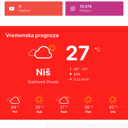
0
13.574
Pratioci
Pratioci
Vremenska prognoza
27
℃
Niš
34º - 25º
49%
0.32 km/h
Scattered Clouds
34
36
37
38
40
℃
℃
℃
℃
℃
Pet
Sub
Ned
Pon
Uto