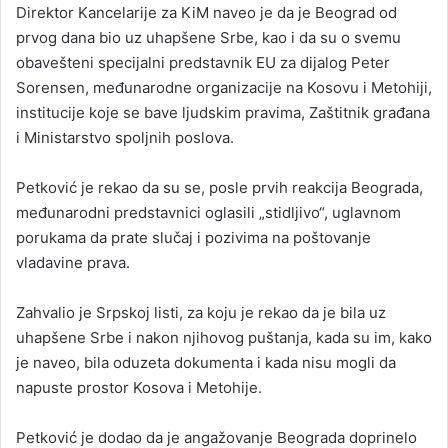
Direktor Kancelarije za KiM naveo je da je Beograd od
prvog dana bio uz uhapšene Srbe, kao i da su o svemu
obavešteni specijalni predstavnik EU za dijalog Peter
Sorensen, međunarodne organizacije na Kosovu i Metohiji,
institucije koje se bave ljudskim pravima, Zaštitnik građana
i Ministarstvo spoljnih poslova.
Petković je rekao da su se, posle prvih reakcija Beograda,
međunarodni predstavnici oglasili „stidljivo“, uglavnom
porukama da prate slučaj i pozivima na poštovanje
vladavine prava.
Zahvalio je Srpskoj listi, za koju je rekao da je bila uz
uhapšene Srbe i nakon njihovog puštanja, kada su im, kako
je naveo, bila oduzeta dokumenta i kada nisu mogli da
napuste prostor Kosova i Metohije.
Petković je dodao da je angažovanje Beograda doprinelo