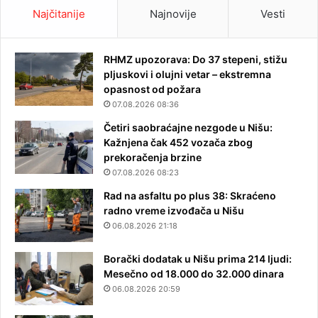
Najčitanije
Najnovije
Vesti
RHMZ upozorava: Do 37 stepeni, stižu
pljuskovi i olujni vetar – ekstremna
opasnost od požara
07.08.2026 08:36
Četiri saobraćajne nezgode u Nišu:
Kažnjena čak 452 vozača zbog
prekoračenja brzine
07.08.2026 08:23
Rad na asfaltu po plus 38: Skraćeno
radno vreme izvođača u Nišu
06.08.2026 21:18
Borački dodatak u Nišu prima 214 ljudi:
Mesečno od 18.000 do 32.000 dinara
06.08.2026 20:59