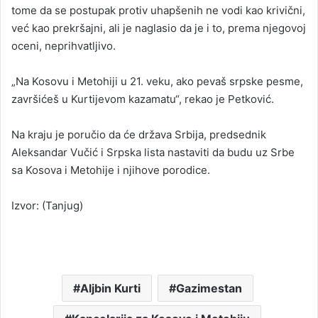
tome da se postupak protiv uhapšenih ne vodi kao krivični,
već kao prekršajni, ali je naglasio da je i to, prema njegovoj
oceni, neprihvatljivo.
„Na Kosovu i Metohiji u 21. veku, ako pevaš srpske pesme,
završićeš u Kurtijevom kazamatu“, rekao je Petković.
Na kraju je poručio da će država Srbija, predsednik
Aleksandar Vučić i Srpska lista nastaviti da budu uz Srbe
sa Kosova i Metohije i njihove porodice.
Izvor: (Tanjug)
Aljbin Kurti
Gazimestan