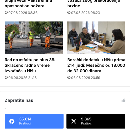
olujni vetar – ekstremna
vozača zbog prekoračenja
opasnost od požara
brzine
07.08.2026 08:36
07.08.2026 08:23
Rad na asfaltu po plus 38:
Borački dodatak u Nišu prima
Skraćeno radno vreme
214 ljudi: Mesečno od 18.000
izvođača u Nišu
do 32.000 dinara
06.08.2026 21:18
06.08.2026 20:59
Zapratite nas
35.614
9.865
Pratioci
Pratioci