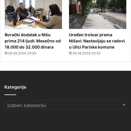
Borački dodatak u Nišu
Uređen trotoar prema
prima 214 ljudi: Mesečno od
Nišavi: Nastavljaju se radovi
18.000 do 32.000 dinara
u Ulici Pariske komune
06.08.2026 20:59
06.08.2026 20:35
Kategorije
Kategorije