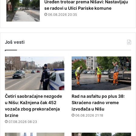
Uređen trotoar prema Nišavi: Nastavljaju
se radovi u Ulici Pariske komune
06.08.2026 20:35
Još vesti
Četiri saobraćajne nezgode
Rad na asfaltu po plus 38:
u Nišu: Kažnjena čak 452
Skraćeno radno vreme
vozača zbog prekoračenja
izvođača u Nišu
brzine
06.08.2026 21:18
07.08.2026 08:23