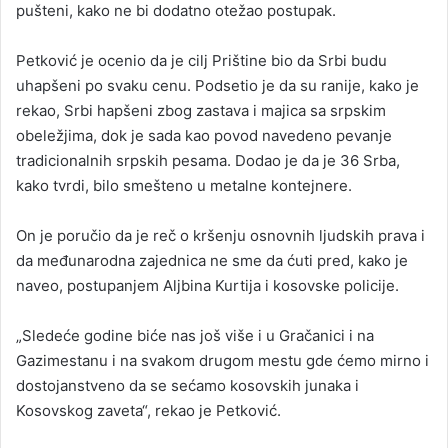
pušteni, kako ne bi dodatno otežao postupak.
Petković je ocenio da je cilj Prištine bio da Srbi budu
uhapšeni po svaku cenu. Podsetio je da su ranije, kako je
rekao, Srbi hapšeni zbog zastava i majica sa srpskim
obeležjima, dok je sada kao povod navedeno pevanje
tradicionalnih srpskih pesama. Dodao je da je 36 Srba,
kako tvrdi, bilo smešteno u metalne kontejnere.
On je poručio da je reč o kršenju osnovnih ljudskih prava i
da međunarodna zajednica ne sme da ćuti pred, kako je
naveo, postupanjem Aljbina Kurtija i kosovske policije.
„Sledeće godine biće nas još više i u Gračanici i na
Gazimestanu i na svakom drugom mestu gde ćemo mirno i
dostojanstveno da se sećamo kosovskih junaka i
Kosovskog zaveta“, rekao je Petković.