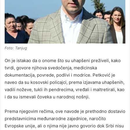
Foto: Tanjug
On je istakao da o onome što su uhapšeni preživeli, kako
tvrdi, govore njihova svedočenja, medicinska
dokumentacija, povrede, podlivi i modrice. Petković je
naveo da su kosovski policajci, prema izjavama uhapšenih,
vadili noževe, tukli ih pendrecima, vređali i maltretirali, kao
i da su ismevali čoveka u narodnoj nošnji.
Prema njegovim rečima, ove navode je prethodno dostavio
predstavnicima međunarodne zajednice, naročito
Evropske unije, ali o njima nije javno govorio dok Srbi nisu