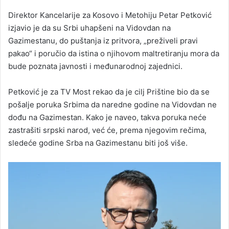
Direktor Kancelarije za Kosovo i Metohiju Petar Petković
izjavio je da su Srbi uhapšeni na Vidovdan na
Gazimestanu, do puštanja iz pritvora, „preživeli pravi
pakao“ i poručio da istina o njihovom maltretiranju mora da
bude poznata javnosti i međunarodnoj zajednici.
Petković je za TV Most rekao da je cilj Prištine bio da se
pošalje poruka Srbima da naredne godine na Vidovdan ne
dođu na Gazimestan. Kako je naveo, takva poruka neće
zastrašiti srpski narod, već će, prema njegovim rečima,
sledeće godine Srba na Gazimestanu biti još više.