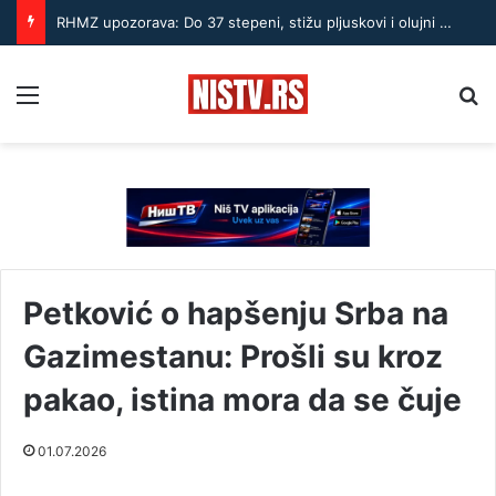
RHMZ upozorava: Do 37 stepeni, stižu pljuskovi i olujni vetar – ekstremna opasnost od požara
Menu
Pr
Petković o hapšenju Srba na
Gazimestanu: Prošli su kroz
pakao, istina mora da se čuje
01.07.2026