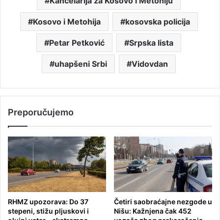
Kancelarija za Kosovo i Metohiju
Kosovo i Metohija
kosovska policija
Petar Petković
Srpska lista
uhapšeni Srbi
Vidovdan
Preporučujemo
RHMZ upozorava: Do 37
Četiri saobraćajne nezgode u
stepeni, stižu pljuskovi i
Nišu: Kažnjena čak 452