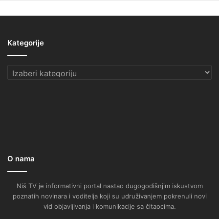
Kategorije
Kategorije
O nama
Niš TV je informativni portal nastao dugogodišnjim iskustvom
poznatih novinara i voditelja koji su udruživanjem pokrenuli novi
vid objavljivanja i komunikacije sa čitaocima.