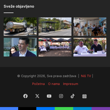
Sveže objavljeno
© Copyright 2026, Sva prava zadržava |
Niš TV
|
Početna
O nama
Impresum
Facebook
X
YouTube
Instagram
TikTok
Instagram