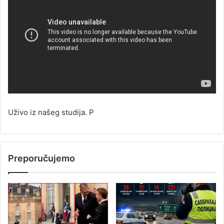
Uživo iz našeg studija. P
Preporučujemo