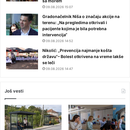
sa morem
09.08.2026 15:07
Gradonačelnik Niša o značaju akcije na
terenu: „Na pregledima otkrivali i
pacijente kojima je bila potrebna
intervencija“
09.08.2026 14:52
Nikolić: „Prevencija najmanje košta
državu“– Bolest otkrivena na vreme lakše
se leči
09.08.2026 14:47
Još vesti