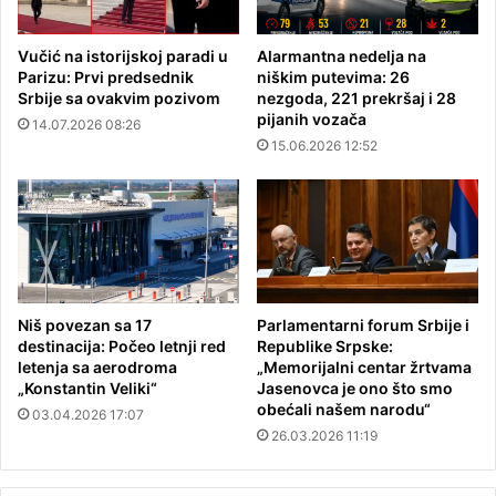
Vučić na istorijskoj paradi u
Alarmantna nedelja na
Parizu: Prvi predsednik
niškim putevima: 26
Srbije sa ovakvim pozivom
nezgoda, 221 prekršaj i 28
pijanih vozača
14.07.2026 08:26
15.06.2026 12:52
Niš povezan sa 17
Parlamentarni forum Srbije i
destinacija: Počeo letnji red
Republike Srpske:
letenja sa aerodroma
„Memorijalni centar žrtvama
„Konstantin Veliki“
Jasenovca je ono što smo
obećali našem narodu“
03.04.2026 17:07
26.03.2026 11:19