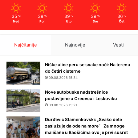
35
38
39
39
36
℃
℃
℃
℃
℃
Ned
Pon
Uto
Sre
Čet
Najčitanije
Najnovije
Vesti
Niške ulice peru se svake noći: Na terenu
do četiri cisterne
09.08.2026 15:34
Nove autobuske nadstrešnice
postavljene u Oreovcu i Leskoviku
09.08.2026 15:21
Đurđević Stamenkovski: „Svako dete
zaslužuje da ode na more“– Za mnoge
mališane u Baošićima ovo je prvi susret