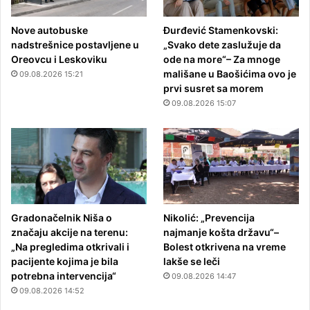
Nove autobuske
Đurđević Stamenkovski:
nadstrešnice postavljene u
„Svako dete zaslužuje da
Oreovcu i Leskoviku
ode na more“– Za mnoge
mališane u Baošićima ovo je
09.08.2026 15:21
prvi susret sa morem
09.08.2026 15:07
Gradonačelnik Niša o
Nikolić: „Prevencija
značaju akcije na terenu:
najmanje košta državu“–
„Na pregledima otkrivali i
Bolest otkrivena na vreme
pacijente kojima je bila
lakše se leči
potrebna intervencija“
09.08.2026 14:47
09.08.2026 14:52