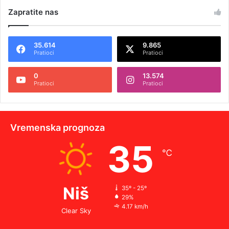
Zapratite nas
35.614
9.865
Pratioci
Pratioci
0
13.574
Pratioci
Pratioci
Vremenska prognoza
35
℃
Niš
35º - 25º
29%
4.17 km/h
Clear Sky