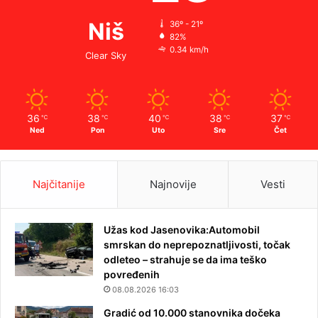
Niš
36º - 21º
82%
0.34 km/h
Clear Sky
36
38
40
38
37
℃
℃
℃
℃
℃
Ned
Pon
Uto
Sre
Čet
Najčitanije
Najnovije
Vesti
Užas kod Jasenovika:Automobil
smrskan do neprepoznatljivosti, točak
odleteo – strahuje se da ima teško
povređenih
08.08.2026 16:03
Gradić od 10.000 stanovnika dočeka