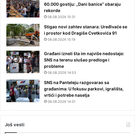
60.000 gostiju: „Dani banice“ obaraju
rekorde
08.08.2026 15:31
Stigao novi zahtev stanara: Uređivaće se
i prostor kod Dragiše Cvetkovića 91
08.08.2026 15:19
Građani izneli šta im najviše nedostaje:
SNS na terenu slušao predloge i
probleme
08.08.2026 14:53
SNS na Panteleju razgovarao sa
građanima: U fokusu parkovi, igrališta,
vrtići i potrebe naselja
08.08.2026 14:31
Još vesti