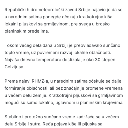
Republički hidrometeorološki zavod Srbije najavio je da se
u narednim satima ponegde očekuju kratkotrajna kiša i
lokalni pljuskovi sa grmljavinom, pre svega u brdsko-
planinskim predelima.
Tokom većeg dela dana u Srbiji je preovladavalo sunčano i
toplo vreme, uz povremeni razvoj lokalne oblačnosti.
Najviša dnevna temperatura dostizala je oko 30 stepeni
Celzijusa.
Prema najavi RHMZ-a, u narednim satima očekuje se dalje
formiranje oblačnosti, ali bez značajnije promene vremena
u većem delu zemlje. Kratkotrajni pljuskovi sa grmljavinom
mogući su samo lokalno, uglavnom u planinskim krajevima.
Stabilno i pretežno sunčano vreme zadržaće se u većem
delu Srbije i sutra. Ređa pojava kiše ili pljuska sa