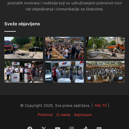
poznatih novinara i voditelja koji su udruživanjem pokrenuli novi
vid objavljivanja i komunikacije sa čitaocima.
Sveže objavljeno
© Copyright 2026, Sva prava zadržava |
Niš TV
|
Početna
O nama
Impresum
Facebook
X
YouTube
Instagram
TikTok