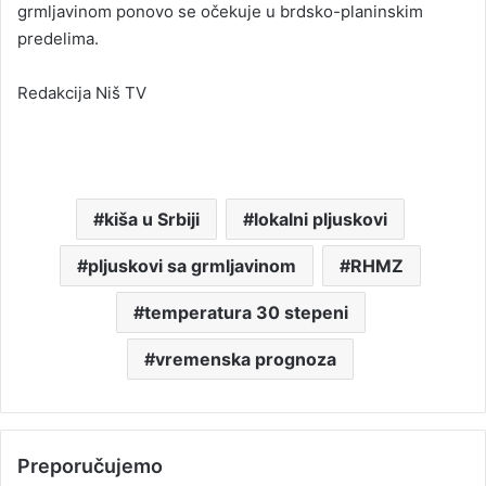
grmljavinom ponovo se očekuje u brdsko-planinskim
predelima.
Redakcija Niš TV
kiša u Srbiji
lokalni pljuskovi
pljuskovi sa grmljavinom
RHMZ
temperatura 30 stepeni
vremenska prognoza
Preporučujemo