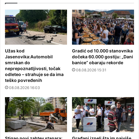
Užas kod
Gradić od 10.000 stanovnika
Jasenovika:Automobil
dočeka 60.000 gostiju: „Dani
smrskan do
banice“ obaraju rekorde
neprepoznatljivosti, točak
08.08.2026 15:31
odleteo – strahuje se da ima
teško povređenih
08.08.2026 16:03
Stigao novi zahtev stanara:
Građani izneli šta im najviše