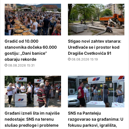
Gradić od 10.000
Stigao novi zahtev stanara:
stanovnika dočeka 60.000
Uređivaće se i prostor kod
gostiju: „Dani banice“
Dragiše Cvetkovića 91
obaraju rekorde
08.08.2026 15:19
08.08.2026 15:31
Građani izneli šta im najviše
SNS na Panteleju
nedostaje: SNS na terenu
razgovarao sa građanima: U
slušao predloge i probleme
fokusu parkovi, igrališta,