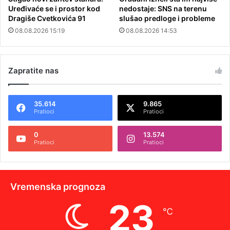
Uređivaće se i prostor kod
nedostaje: SNS na terenu
Dragiše Cvetkovića 91
slušao predloge i probleme
08.08.2026 15:19
08.08.2026 14:53
Zapratite nas
35.614
9.865
Pratioci
Pratioci
0
13.574
Pratioci
Pratioci
Vremenska prognoza
23
℃