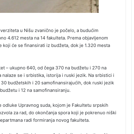
niverziteta u Nišu zvanično je počelo, a budućim
no 4.612 mesta na 14 fakulteta. Prema objavljenom
koji će se finansirati iz budžeta, dok je 1.320 mesta
ltet – ukupno 640, od čega 370 na budžetu i 270 na
ze se i srbistika, istorija i ruski jezik. Na srbistici i
 30 budžetskih i 20 samofinansirajućih, dok ruski jezik
budžetu i 12 na samofinansiranju.
 odluke Upravnog suda, kojom je Fakultetu srpskih
zvola za rad, do okončanja spora koji je pokrenuo niški
 departmana radi formiranja novog fakulteta.