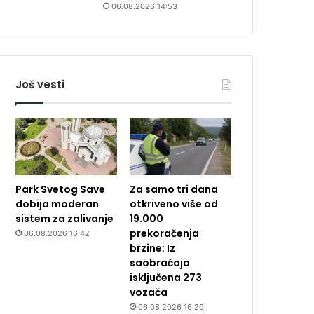
06.08.2026 14:53
Još vesti
Park Svetog Save
Za samo tri dana
dobija moderan
otkriveno više od
sistem za zalivanje
19.000
prekoračenja
06.08.2026 16:42
brzine: Iz
saobraćaja
isključena 273
vozača
06.08.2026 16:20