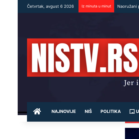
Četvrtak, avgust 6 2026
Iz minuta u minut
Naoružani p
POČETNA
NAJNOVIJE
NIŠ
POLITIKA
U