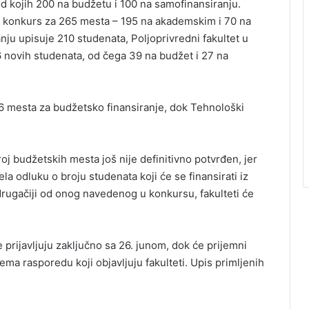
od kojih 200 na budžetu i 100 na samofinansiranju.
 je konkurs za 265 mesta – 195 na akademskim i 70 na
nju upisuje 210 studenata, Poljoprivredni fakultet u
 novih studenata, od čega 39 na budžet i 27 na
6 mesta za budžetsko finansiranje, dok Tehnološki
oj budžetskih mesta još nije definitivno potvrđen, jer
la odluku o broju studenata koji će se finansirati iz
rugačiji od onog navedenog u konkursu, fakulteti će
se prijavljuju zaključno sa 26. junom, dok će prijemni
prema rasporedu koji objavljuju fakulteti. Upis primljenih