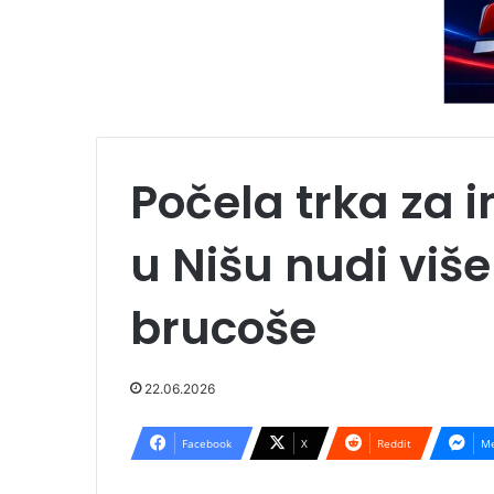
Počela trka za i
u Nišu nudi viš
brucoše
22.06.2026
Facebook
X
Reddit
Me