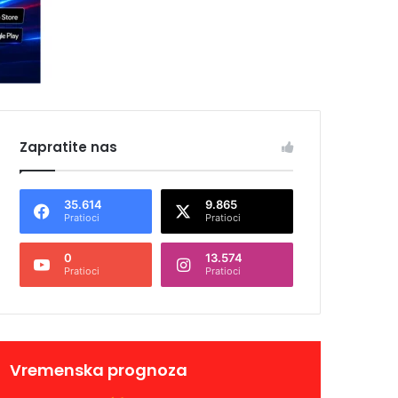
Zapratite nas
35.614
9.865
Pratioci
Pratioci
0
13.574
Pratioci
Pratioci
Vremenska prognoza