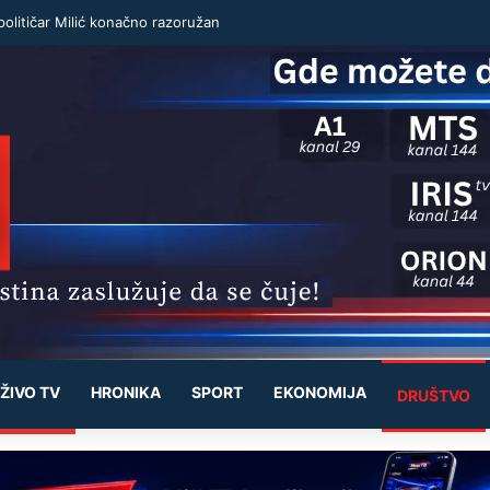
olitičar Milić konačno razoružan
ŽIVO TV
HRONIKA
SPORT
EKONOMIJA
DRUŠTVO