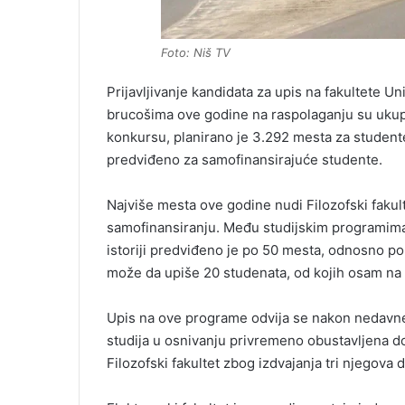
Foto: Niš TV
Prijavljivanje kandidata za upis na fakultete U
brucošima ove godine na raspolaganju su ukup
konkursu, planirano je 3.292 mesta za studente 
predviđeno za samofinansirajuće studente.
Najviše mesta ove godine nudi Filozofski faku
samofinansiranju. Među studijskim programima nala
istoriji predviđeno je po 50 mesta, odnosno po
može da upiše 20 studenata, od kojih osam na 
Upis na ove programe odvija se nakon nedavne
studija u osnivanju privremeno obustavljena do
Filozofski fakultet zbog izdvajanja tri njegova