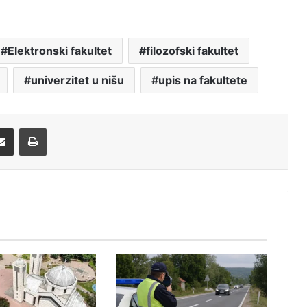
Elektronski fakultet
filozofski fakultet
univerzitet u nišu
upis na fakultete
Share via Email
Print