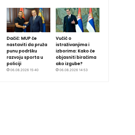
Dačić: MUP će
Vučić o
nastaviti da pruža
istraživanjima i
punu podršku
izborima: Kako će
razvoju sporta u
objasniti biračima
policiji
ako izgube?
06.08.2026 15:40
06.08.2026 14:53