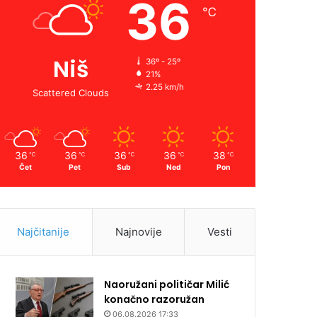
36
℃
Niš
36º - 25º
21%
2.25 km/h
Scattered Clouds
36
36
36
36
38
℃
℃
℃
℃
℃
Čet
Pet
Sub
Ned
Pon
Najčitanije
Najnovije
Vesti
Naoružani političar Milić
konačno razoružan
06.08.2026 17:33