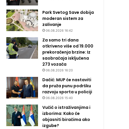
Park Svetog Save dobija
moderan sistem za
zalivanje
06.08.2026 16:42
Za samo tri dana
otkriveno više od 19.000
prekoračenja brzine: Iz
saobraćaja isključena
273 vozača
06.08.2026 16:20
Dačić: MUP će nastaviti
da pruža punu podršku
razvoju sporta u policiji
06.08.2026 15:40
Vučić o istraživanjima i
izborima: Kako će
objasniti biračima ako
izgube?