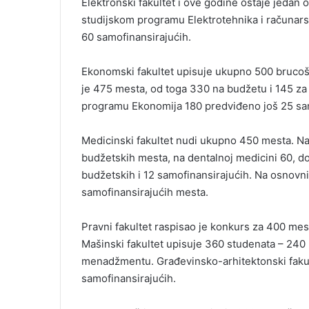
Elektronski fakultet i ove godine ostaje jedan
studijskom programu Elektrotehnika i računars
60 samofinansirajućih.
Ekonomski fakultet upisuje ukupno 500 bruco
je 475 mesta, od toga 330 na budžetu i 145 za
programu Ekonomija 180 predviđeno još 25 sam
Medicinski fakultet nudi ukupno 450 mesta. Na
budžetskih mesta, na dentalnoj medicini 60, do
budžetskih i 12 samofinansirajućih. Na osnovn
samofinansirajućih mesta.
Pravni fakultet raspisao je konkurs za 400 mest
Mašinski fakultet upisuje 360 studenata – 240
menadžmentu. Građevinsko-arhitektonski fakul
samofinansirajućih.