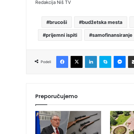
Redakcija Niš TV
brucoši
budžetska mesta
prijemni ispiti
samofinansiranje
Facebook
X
LinkedIn
Skype
Messenger
Podeli
Preporučujemo