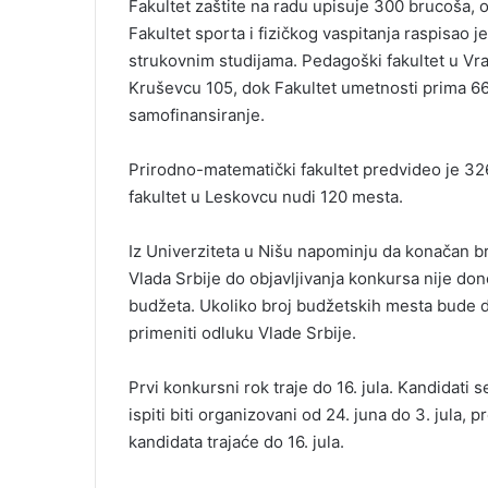
Fakultet zaštite na radu upisuje 300 brucoša, 
Fakultet sporta i fizičkog vaspitanja raspisao
strukovnim studijama. Pedagoški fakultet u Vra
Kruševcu 105, dok Fakultet umetnosti prima 66
samofinansiranje.
Prirodno-matematički fakultet predvideo je 32
fakultet u Leskovcu nudi 120 mesta.
Iz Univerziteta u Nišu napominju da konačan br
Vlada Srbije do objavljivanja konkursa nije done
budžeta. Ukoliko broj budžetskih mesta bude d
primeniti odluku Vlade Srbije.
Prvi konkursni rok traje do 16. jula. Kandidati 
ispiti biti organizovani od 24. juna do 3. jula, 
kandidata trajaće do 16. jula.