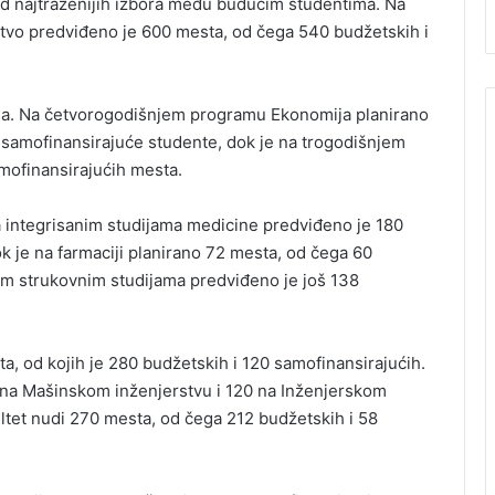
 od najtraženijih izbora među budućim studentima. Na
tvo predviđeno je 600 mesta, od čega 540 budžetskih i
ša. Na četvorogodišnjem programu Ekonomija planirano
 samofinansirajuće studente, dok je na trogodišnjem
ofinansirajućih mesta.
 integrisanim studijama medicine predviđeno je 180
k je na farmaciji planirano 72 mesta, od čega 60
im strukovnim studijama predviđeno je još 138
a, od kojih je 280 budžetskih i 120 samofinansirajućih.
 na Mašinskom inženjerstvu i 120 na Inženjerskom
tet nudi 270 mesta, od čega 212 budžetskih i 58