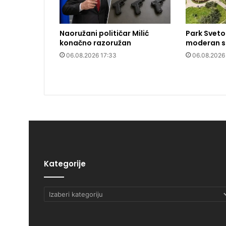
Naoružani političar Milić
Park Sveto
konačno razoružan
moderan si
06.08.2026 17:33
06.08.2026
Kategorije
Kategorije