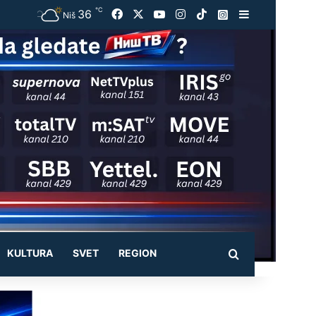
℃
36
Facebook
X
YouTube
Instagram
TikTok
Instagram
Sidebar
Niš
KULTURA
SVET
REGION
Pretraži