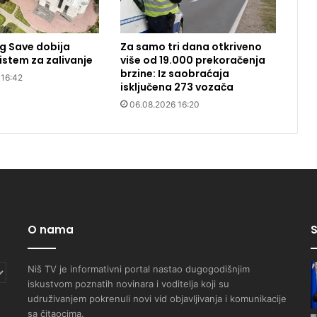
g Save dobija
Za samo tri dana otkriveno
stem za zalivanje
više od 19.000 prekoračenja
brzine: Iz saobraćaja
 16:42
isključena 273 vozača
06.08.2026 16:20
O nama
S
Niš TV je informativni portal nastao dugogodišnjim
iskustvom poznatih novinara i voditelja koji su
udruživanjem pokrenuli novi vid objavljivanja i komunikacije
sa čitaocima.