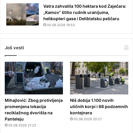
Vatra zahvatila 100 hektara kod Zaječara:
„Kamov“ štitio rudnik uranijuma,
helikopteri gase i Deliblatsku peščaru
05.08.2026 19:53
Još vesti
Mihajlović: Zbog protivljenja
Niš dobija 1.100 novih
promenjena lokacija
uličnih korpi i 68 podzemnih
reciklažnog dvorišta na
kontejnera
Panteleju
05.08.2026 20:21
05.08.2026 21:22