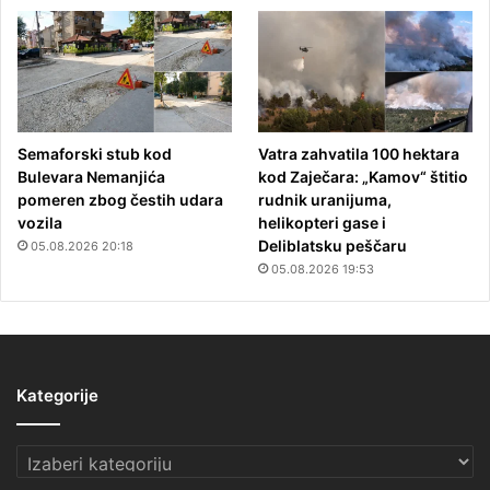
Semaforski stub kod
Vatra zahvatila 100 hektara
Bulevara Nemanjića
kod Zaječara: „Kamov“ štitio
pomeren zbog čestih udara
rudnik uranijuma,
vozila
helikopteri gase i
Deliblatsku peščaru
05.08.2026 20:18
05.08.2026 19:53
Kategorije
Kategorije