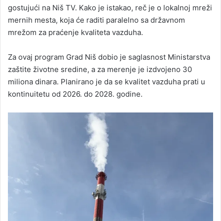
gostujući na Niš TV. Kako je istakao, reč je o lokalnoj mreži
mernih mesta, koja će raditi paralelno sa državnom
mrežom za praćenje kvaliteta vazduha.
Za ovaj program Grad Niš dobio je saglasnost Ministarstva
zaštite životne sredine, a za merenje je izdvojeno 30
miliona dinara. Planirano je da se kvalitet vazduha prati u
kontinuitetu od 2026. do 2028. godine.