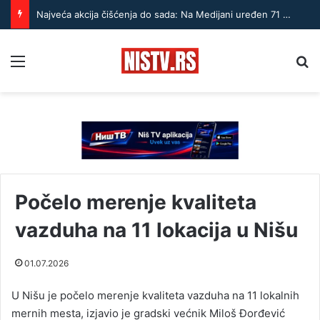
Najveća akcija čišćenja do sada: Na Medijani uređen 71 hektar
Menu
Pr
Počelo merenje kvaliteta
vazduha na 11 lokacija u Nišu
01.07.2026
U Nišu je počelo merenje kvaliteta vazduha na 11 lokalnih
mernih mesta, izjavio je gradski većnik Miloš Đorđević