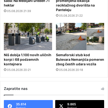
sada: Na Medijani uređen 71
promenjena lokacija
hektar
reciklažnog dvorišta na
Panteleju
05.08.2026 21:39
05.08.2026 21:22
Niš dobija 1.100 novih uličnih
Semaforski stub kod
korpi i 68 podzemnih
Bulevara Nemanjića pomeren
kontejnera
zbog čestih udara vozila
05.08.2026 20:21
05.08.2026 20:18
Zapratite nas
35.614
9.865
Pratioci
Pratioci