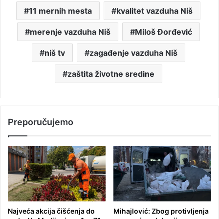
11 mernih mesta
kvalitet vazduha Niš
merenje vazduha Niš
Miloš Đorđević
niš tv
zagađenje vazduha Niš
zaštita životne sredine
Preporučujemo
Najveća akcija čišćenja do
Mihajlović: Zbog protivljenja