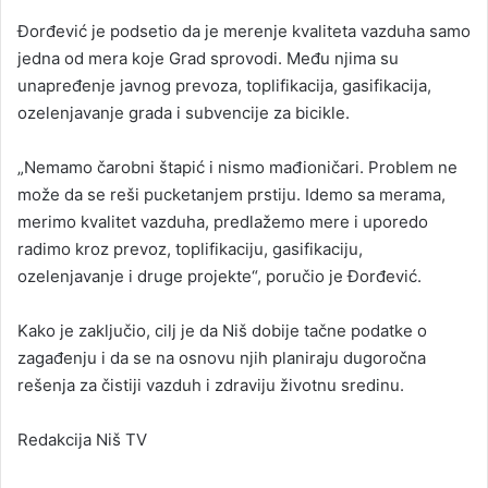
Đorđević je podsetio da je merenje kvaliteta vazduha samo
jedna od mera koje Grad sprovodi. Među njima su
unapređenje javnog prevoza, toplifikacija, gasifikacija,
ozelenjavanje grada i subvencije za bicikle.
„Nemamo čarobni štapić i nismo mađioničari. Problem ne
može da se reši pucketanjem prstiju. Idemo sa merama,
merimo kvalitet vazduha, predlažemo mere i uporedo
radimo kroz prevoz, toplifikaciju, gasifikaciju,
ozelenjavanje i druge projekte“, poručio je Đorđević.
Kako je zaključio, cilj je da Niš dobije tačne podatke o
zagađenju i da se na osnovu njih planiraju dugoročna
rešenja za čistiji vazduh i zdraviju životnu sredinu.
Redakcija Niš TV