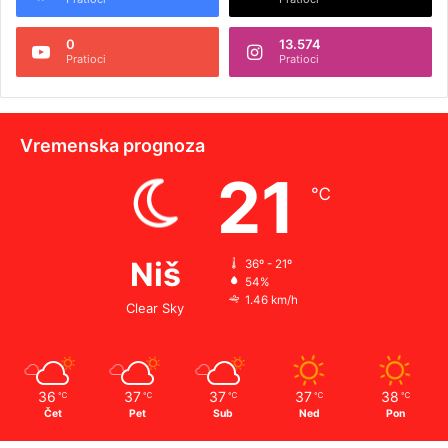
0
13.574
Pratioci
Pratioci
Vremenska prognoza
21
℃
Niš
36º - 21º
54%
1.46 km/h
Clear Sky
36
37
37
37
38
℃
℃
℃
℃
℃
Čet
Pet
Sub
Ned
Pon