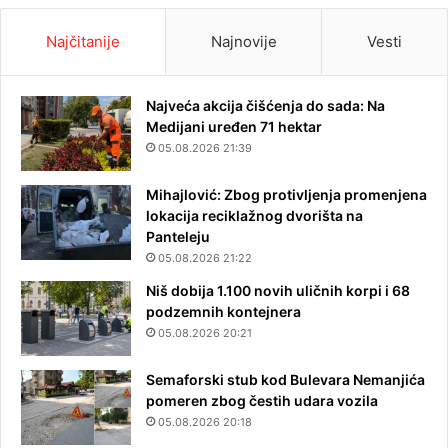
Najčitanije
Najnovije
Vesti
Najveća akcija čišćenja do sada: Na
Medijani uređen 71 hektar
05.08.2026 21:39
Mihajlović: Zbog protivljenja promenjena
lokacija reciklažnog dvorišta na
Panteleju
05.08.2026 21:22
Niš dobija 1.100 novih uličnih korpi i 68
podzemnih kontejnera
05.08.2026 20:21
Semaforski stub kod Bulevara Nemanjića
pomeren zbog čestih udara vozila
05.08.2026 20:18