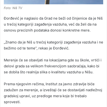
Foto: Niš TV
Đorđević je naglasio da Grad ne beži od činjenice da je Niš
u trećoj kategoriji zagađenja vazduha, već da želi da na
osnovu preciznih podataka donosi konkretne mere.
„Znamo da je Niš u trećoj kategoriji zagađenja vazduha i ne
bežimo od te teme“, rekao je Đorđević.
Merenje će se obavljati na lokacijama gde su škole, vrtići i
delovi grada sa velikom frekvencijom saobraćaja, kako bi
se dobila što realnija slika o kvalitetu vazduha u Nišu.
Prema njegovim rečima, Institut za javno zdravlje biće
zadužen za merenje, a izveštaji će se dostavljati nadležnoj
gradskoj upravi, uz predloge mera koje bi trebalo
sprovesti.