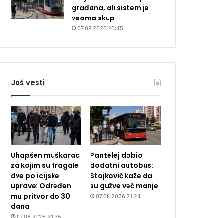
građana, ali sistem je
veoma skup
07.08.2026 20:45
Još vesti
Uhapšen muškarac
Pantelej dobio
za kojim su tragale
dodatni autobus:
dve policijske
Stojković kaže da
uprave: Određen
su gužve već manje
mu pritvor do 30
07.08.2026 21:24
dana
07.08.2026 21:35