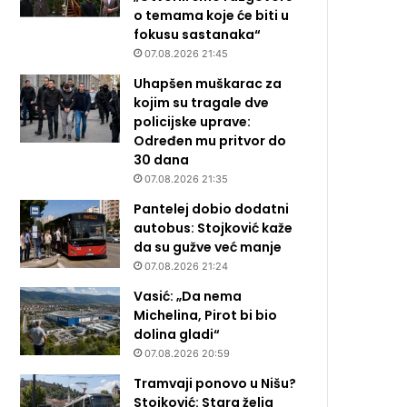
o temama koje će biti u
fokusu sastanaka“
07.08.2026 21:45
Uhapšen muškarac za
kojim su tragale dve
policijske uprave:
Određen mu pritvor do
30 dana
07.08.2026 21:35
Pantelej dobio dodatni
autobus: Stojković kaže
da su gužve već manje
07.08.2026 21:24
Vasić: „Da nema
Michelina, Pirot bi bio
dolina gladi“
07.08.2026 20:59
Tramvaji ponovo u Nišu?
Stojković: Stara želja