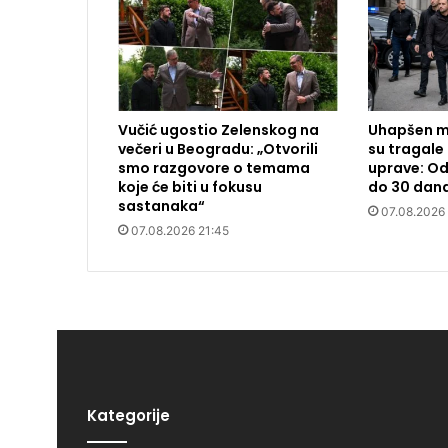
Vučić ugostio Zelenskog na
Uhapšen m
večeri u Beogradu: „Otvorili
su tragale 
smo razgovore o temama
uprave: Od
koje će biti u fokusu
do 30 dan
sastanaka“
07.08.2026
07.08.2026 21:45
Kategorije