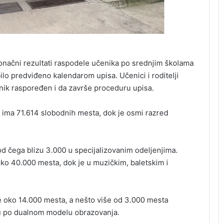
konačni rezultati raspodele učenika po srednjim školama
bilo predviđeno kalendarom upisa. Učenici i roditelji
nik raspoređen i da završe proceduru upisa.
i ima 71.614 slobodnih mesta, dok je osmi razred
d čega blizu 3.000 u specijalizovanim odeljenjima.
ko 40.000 mesta, dok je u muzičkim, baletskim i
e oko 14.000 mesta, a nešto više od 3.000 mesta
ju po dualnom modelu obrazovanja.