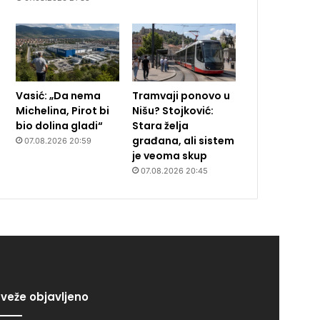
Vasić: „Da nema
Tramvaji ponovo u
Michelina, Pirot bi
Nišu? Stojković:
bio dolina gladi“
Stara želja
građana, ali sistem
07.08.2026 20:59
je veoma skup
07.08.2026 20:45
veže objavljeno