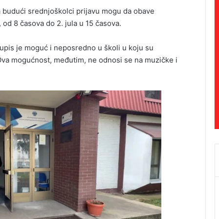
a budući srednjoškolci prijavu mogu da obave
, od 8 časova do 2. jula u 15 časova.
 upis je moguć i neposredno u školi u koju su
a. Ova mogućnost, međutim, ne odnosi se na muzičke i