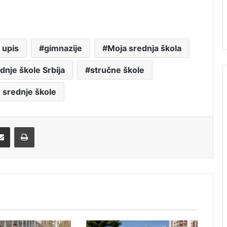
 upis
gimnazije
Moja srednja škola
dnje škole Srbija
stručne škole
u srednje škole
Share via Email
Print