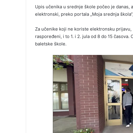
Upis učenika u srednje škole počeo je danas, 
elektronski, preko portala „Moja srednja škola“
Za učenike koji ne koriste elektronsku prijavu,
raspoređeni, i to 1. i 2. jula od 8 do 15 časov
baletske škole.