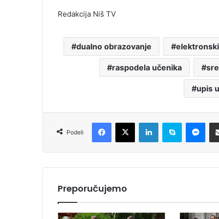
Redakcija Niš TV
dualno obrazovanje
elektronski
raspodela učenika
sre
upis 
Facebook
X
LinkedIn
Skype
Messenger
Podeli
Preporučujemo