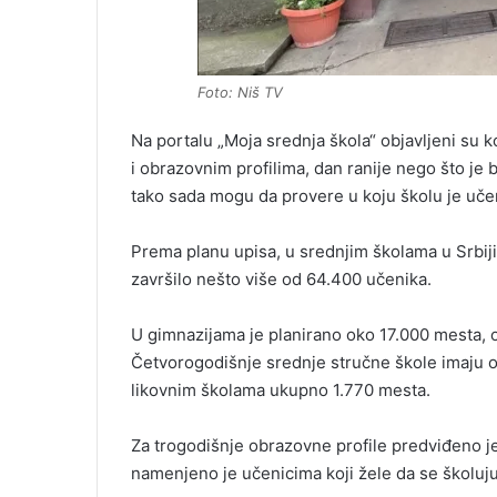
Foto: Niš TV
Na portalu „Moja srednja škola“ objavljeni su 
i obrazovnim profilima, dan ranije nego što je 
tako sada mogu da provere u koju školu je uče
Prema planu upisa, u srednjim školama u Srbij
završilo nešto više od 64.400 učenika.
U gimnazijama je planirano oko 17.000 mesta, o
Četvorogodišnje srednje stručne škole imaju o
likovnim školama ukupno 1.770 mesta.
Za trogodišnje obrazovne profile predviđeno j
namenjeno je učenicima koji žele da se školu