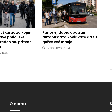
uškarac za kojim
Pantelej dobio dodatni
dve policijske
autobus: Stojković kaže da su
ređen mu pritvor
gužve već manje
a
07.08.2026 21:24
 21:35
O nama
S