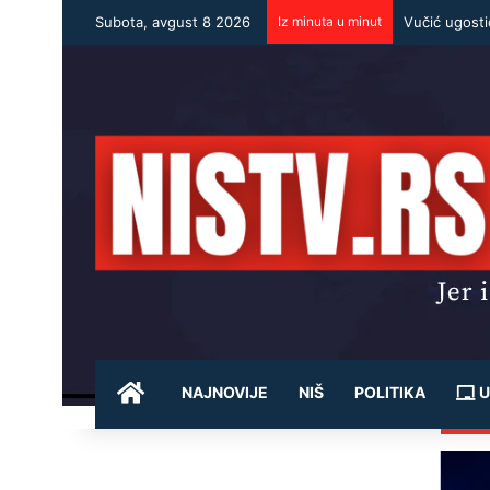
Subota, avgust 8 2026
Iz minuta u minut
POČETNA
NAJNOVIJE
NIŠ
POLITIKA
U