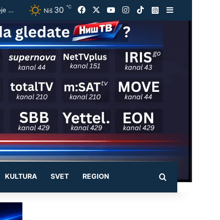
℃
30
Facebook
X
YouTube
Instagram
TikTok
Instagram
Sidebar
Vučić ugostio Zelenskog na večeri u Beogradu: „Otvorili smo razgovore o temama koje će biti u fokusu sastanaka“
Niš
KULTURA
SVET
REGION
Pretraži