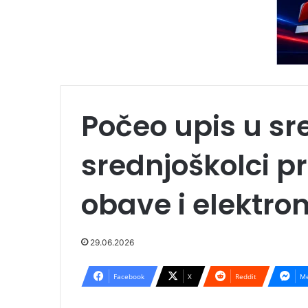
Počeo upis u sr
srednjoškolci p
obave i elektron
29.06.2026
Facebook
X
Reddit
Me