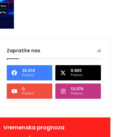
Zapratite nas
35.614
9.865
Pratioci
Pratioci
0
13.574
Pratioci
Pratioci
Vremenska prognoza