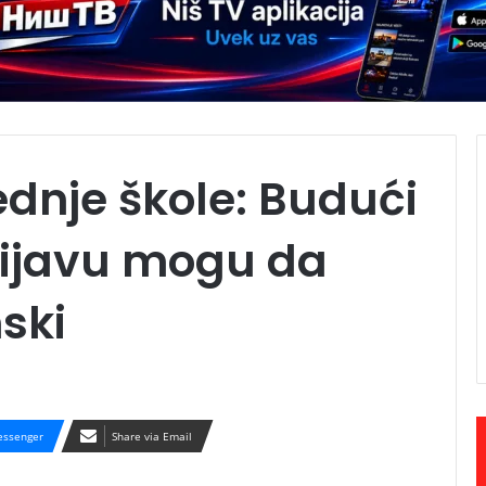
ednje škole: Budući
rijavu mogu da
ski
ssenger
Share via Email