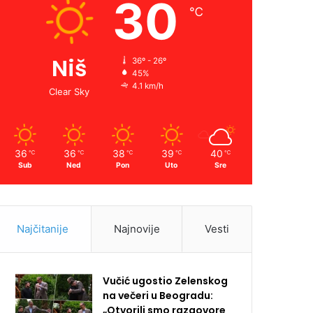
30
℃
Niš
36º - 26º
45%
4.1 km/h
Clear Sky
36
36
38
39
40
℃
℃
℃
℃
℃
Sub
Ned
Pon
Uto
Sre
Najčitanije
Najnovije
Vesti
Vučić ugostio Zelenskog
na večeri u Beogradu:
„Otvorili smo razgovore