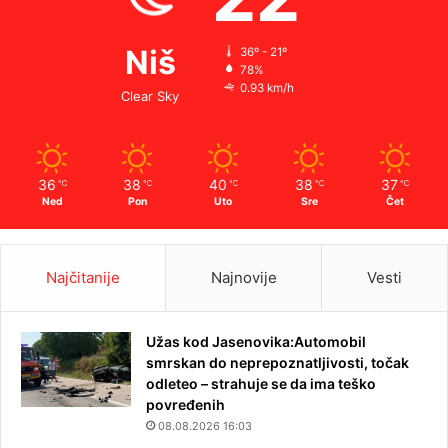
Niš
36º - 21º
78%
0.93 km/h
Clear Sky
36
38
40
38
37
℃
℃
℃
℃
℃
Ned
Pon
Uto
Sre
Čet
Najčitanije
Najnovije
Vesti
Užas kod Jasenovika:Automobil
smrskan do neprepoznatljivosti, točak
odleteo – strahuje se da ima teško
povređenih
08.08.2026 16:03