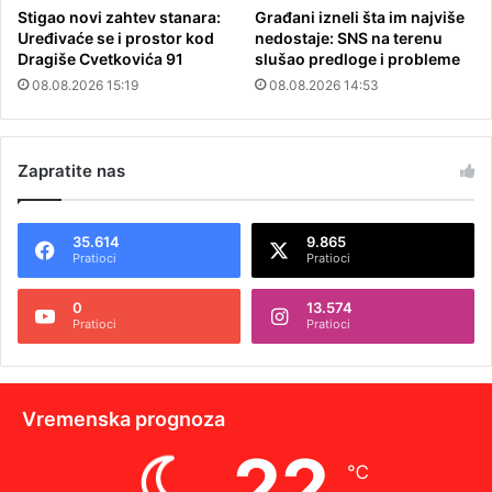
Stigao novi zahtev stanara:
Građani izneli šta im najviše
Uređivaće se i prostor kod
nedostaje: SNS na terenu
Dragiše Cvetkovića 91
slušao predloge i probleme
08.08.2026 15:19
08.08.2026 14:53
Zapratite nas
35.614
9.865
Pratioci
Pratioci
0
13.574
Pratioci
Pratioci
Vremenska prognoza
22
℃