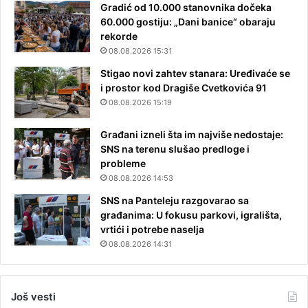
Gradić od 10.000 stanovnika dočeka
60.000 gostiju: „Dani banice“ obaraju
rekorde
08.08.2026 15:31
Stigao novi zahtev stanara: Uređivaće se
i prostor kod Dragiše Cvetkovića 91
08.08.2026 15:19
Građani izneli šta im najviše nedostaje:
SNS na terenu slušao predloge i
probleme
08.08.2026 14:53
SNS na Panteleju razgovarao sa
građanima: U fokusu parkovi, igrališta,
vrtići i potrebe naselja
08.08.2026 14:31
Još vesti