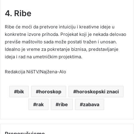
4. Ribe
Ribe će moći da pretvore intuiciju i kreativne ideje u
konkretne izvore prihoda. Projekat koji je nekada delovao
previše maštovito sada može postati tražen i unosan.
Idealno je vreme za pokretanje biznisa, predstavljanje
ideja i rad na umetničkim projektima.
Redakcija NišTV/Najžena-Alo
bik
horoskop
horoskopski znaci
rak
ribe
zabava
Preporučujemo