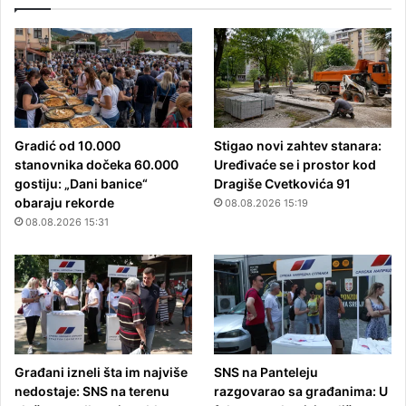
Gradić od 10.000
Stigao novi zahtev stanara:
stanovnika dočeka 60.000
Uređivaće se i prostor kod
gostiju: „Dani banice“
Dragiše Cvetkovića 91
obaraju rekorde
08.08.2026 15:19
08.08.2026 15:31
Građani izneli šta im najviše
SNS na Panteleju
nedostaje: SNS na terenu
razgovarao sa građanima: U