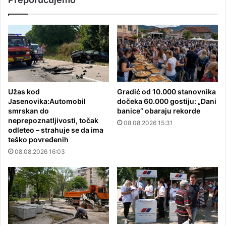
Užas kod
Gradić od 10.000 stanovnika
Jasenovika:Automobil
dočeka 60.000 gostiju: „Dani
smrskan do
banice“ obaraju rekorde
neprepoznatljivosti, točak
08.08.2026 15:31
odleteo – strahuje se da ima
teško povređenih
08.08.2026 16:03