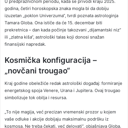
U predprazničnom periodu, kada se privodi kraju 2025.
godina, četiri horoskopska znaka mogla bi da dobiju
izuzetan „poklon Univerzuma“, tvrdi poznata astrologinja
Tamara Globa. Ona ističe da će 15. decembar biti
prekretnica – dan kada počinje takozvani „dijamantski niz“
ili „zlatna kiša“, astrološki talas koji donosi snažan
finansijski napredak.
Kosmička konfiguracija –
„novčani trougao“
Kraj godine obeležiće redak astrološki događaj: formiranje
energetskog spoja Venere, Urana i Jupitera. Ovaj trougao
simbolizuje tok obilja i resursa.
„To nije magija, već precizan vremenski prozor u kojem
vaše odluke i akcije dobijaju maksimalnu podršku iz
kosmosa. Ne treba čekati, već delovati“, objašnjava Globa.