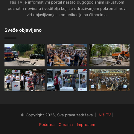
Niš TV je informativni portal nastao dugogodišnjim iskustvom
poznatih novinara i voditelja koji su udruživanjem pokrenuli novi
vid objavljivanja i komunikacije sa čitaocima.
Sveže objavljeno
© Copyright 2026, Sva prava zadržava |
Niš TV
|
Početna
O nama
Impresum