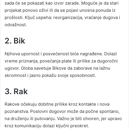
sada će se pokazati kao izvor zarade. Moguće je da stari
projekat ponovo oživi ili da se pojavi unosna ponuda iz
prošlosti. Ključ uspeha: reorganizacija, vraćanje dugova i
odvažnost.
2. Bik
Njihova upornost i posvećenost biće nagrađene. Dolazi
vreme priznanja, povećanja plate ili prilike za dugoročni
ugovor. Globa savetuje Bikove da zaborave na lažnu
skromnost i jasno pokažu svoje sposobnosti.
3. Rak
Rakove očekuju dobitne prilike kroz kontakte i nova
poznanstva. Poslovni dogovor može da počne spontano,
na druženju ili putovanju. Važno je biti otvoren, jer upravo
kroz komunikaciju dolazi ključni preokret.