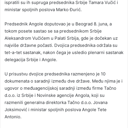
ispratili su ih supruga predsednika Srbije Tamara Vučić i
ministar spoljnih poslova Marko Đurić.
Predsednik Angole doputovao je u Beograd 8. juna, a
tokom posete sastao se sa predsednikom Srbije
Aleksandrom Vučićem u Palati Srbija, gde je dočekan uz
najviše državne počasti. Dvojica predsednika održala su
tet-a-tet sastanak, nakon čega je usledio plenarni sastanak
delegacija Srbije i Angole.
U prisustvu dvojice predsednika razmenjeno je 10
dokumenata o saradnji između dve države. Među njima je i
ugovor o međuagencijskoj saradnji između firme Tačno
d.o.o. iz Srbije i Novinske agencije Angola, koji su
razmenili generalna direktorka Tačno d.o.o. Jovana
Joksimović i ministar spoljnih poslova Angole Tete
Antonio.