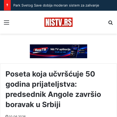
Park Svetog Save dobija moderan sistem za zalivanje
Menu
Pr
Poseta koja učvršćuje 50
godina prijateljstva:
predsednik Angole završio
boravak u Srbiji
10.06.2026