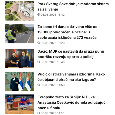
Park Svetog Save dobija moderan sistem
za zalivanje
06.08.2026 16:42
Za samo tri dana otkriveno više od
19.000 prekoračenja brzine: Iz
saobraćaja isključena 273 vozača
06.08.2026 16:20
Dačić: MUP će nastaviti da pruža punu
podršku razvoju sporta u policiji
06.08.2026 15:40
Vučić o istraživanjima i izborima: Kako
će objasniti biračima ako izgube?
06.08.2026 14:53
Evropsko zlato za Srbiju: Nišlijka
Anastasija Cvetković donela odlučujući
poen u finalu
06.08.2026 14:10