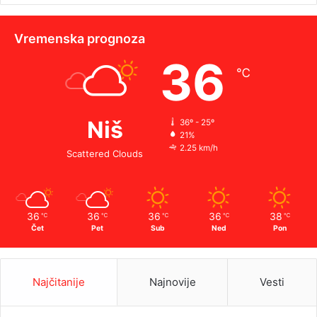
Vremenska prognoza
36
℃
Niš
36º - 25º
21%
2.25 km/h
Scattered Clouds
36
36
36
36
38
℃
℃
℃
℃
℃
Čet
Pet
Sub
Ned
Pon
Najčitanije
Najnovije
Vesti