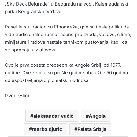
„Sky Deck Belgrade“ u Beogradu na vodi, Kalemegdanski
park i Beogradsku tvrđavu.
Posetile su i radionicu Etnomreže, gde su imale priliku da
vide tradicionalne ručno rađene proizvode, vezove, ćilime,
minijature i radove nastale tehnikom pustovanja, kao i da
se oprobaju u zlatovezu.
Ovo je prva poseta predsednika Angole Srbiji od 1977.
godine. Dve zemlje su prošle godine obeležile 50 godina
od uspostavljanja diplomatskih odnosa.
Izvor: (Blic)
aleksandar vučić
Angola
marko djurić
Palata Srbija