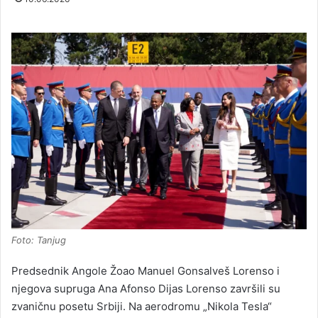
Foto: Tanjug
Predsednik Angole Žoao Manuel Gonsalveš Lorenso i
njegova supruga Ana Afonso Dijas Lorenso završili su
zvaničnu posetu Srbiji. Na aerodromu „Nikola Tesla“