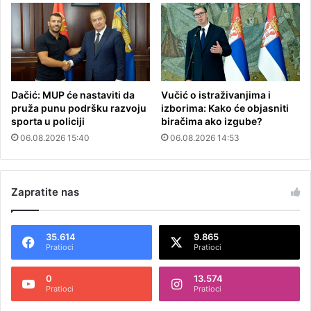
Dačić: MUP će nastaviti da
Vučić o istraživanjima i
pruža punu podršku razvoju
izborima: Kako će objasniti
sporta u policiji
biračima ako izgube?
06.08.2026 15:40
06.08.2026 14:53
Zapratite nas
35.614
9.865
Pratioci
Pratioci
0
13.574
Pratioci
Pratioci