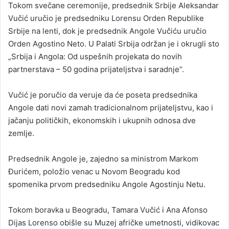
Tokom svečane ceremonije, predsednik Srbije Aleksandar
Vučić uručio je predsedniku Lorensu Orden Republike
Srbije na lenti, dok je predsednik Angole Vučiću uručio
Orden Agostino Neto. U Palati Srbija održan je i okrugli sto
„Srbija i Angola: Od uspešnih projekata do novih
partnerstava – 50 godina prijateljstva i saradnje“.
Vučić je poručio da veruje da će poseta predsednika
Angole dati novi zamah tradicionalnom prijateljstvu, kao i
jačanju političkih, ekonomskih i ukupnih odnosa dve
zemlje.
Predsednik Angole je, zajedno sa ministrom Markom
Đurićem, položio venac u Novom Beogradu kod
spomenika prvom predsedniku Angole Agostinju Netu.
Tokom boravka u Beogradu, Tamara Vučić i Ana Afonso
Dijas Lorenso obišle su Muzej afričke umetnosti, vidikovac