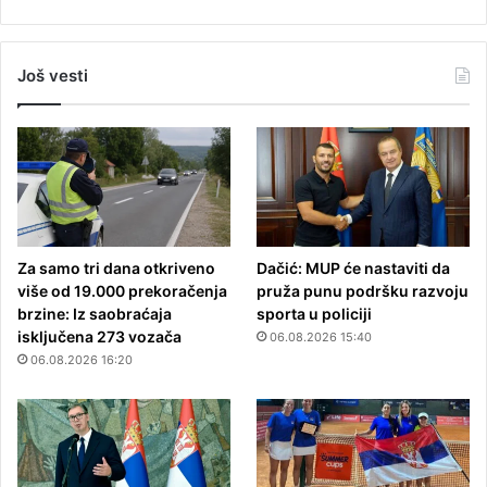
Još vesti
Za samo tri dana otkriveno
Dačić: MUP će nastaviti da
više od 19.000 prekoračenja
pruža punu podršku razvoju
brzine: Iz saobraćaja
sporta u policiji
isključena 273 vozača
06.08.2026 15:40
06.08.2026 16:20