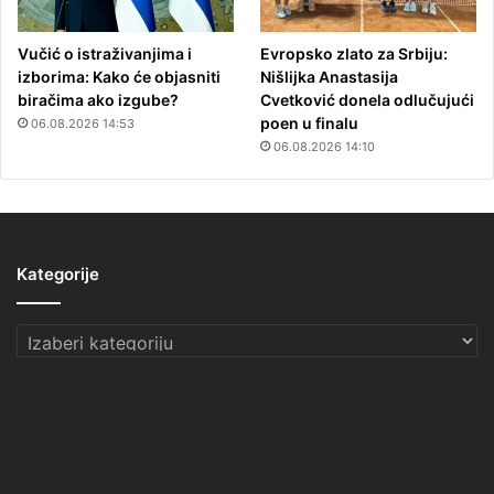
Vučić o istraživanjima i
Evropsko zlato za Srbiju:
izborima: Kako će objasniti
Nišlijka Anastasija
biračima ako izgube?
Cvetković donela odlučujući
poen u finalu
06.08.2026 14:53
06.08.2026 14:10
Kategorije
Kategorije