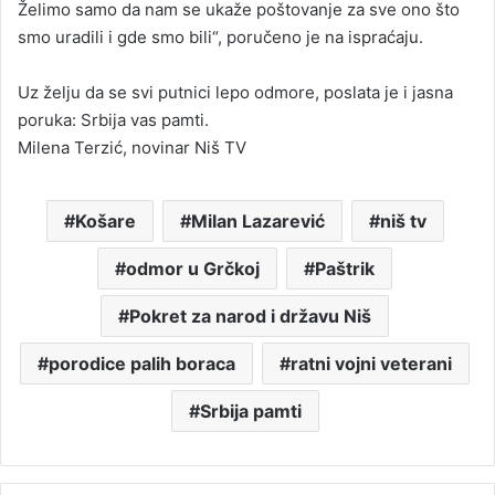
Želimo samo da nam se ukaže poštovanje za sve ono što
smo uradili i gde smo bili“, poručeno je na ispraćaju.
Uz želju da se svi putnici lepo odmore, poslata je i jasna
poruka: Srbija vas pamti.
Milena Terzić, novinar Niš TV
Košare
Milan Lazarević
niš tv
odmor u Grčkoj
Paštrik
Pokret za narod i državu Niš
porodice palih boraca
ratni vojni veterani
Srbija pamti