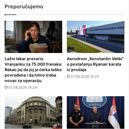
Preporučujemo
Lažni lekar prevario
Aerodrom „Konstantin Veliki“
Vranjanku za 75.000 franaka:
o povlačenju Ryanair karata
Rekao joj da joj je ćerka teško
iz prodaje
povređena i da hitno treba
07.08.2026 14:25
novac za operaciju
07.08.2026 14:34