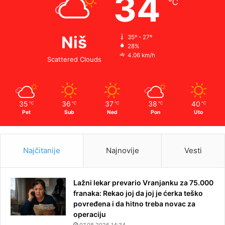
34
℃
Niš
35º - 27º
28%
4.06 km/h
Scattered Clouds
35
36
37
38
40
℃
℃
℃
℃
℃
Pet
Sub
Ned
Pon
Uto
Najčitanije
Najnovije
Vesti
Lažni lekar prevario Vranjanku za 75.000
franaka: Rekao joj da joj je ćerka teško
povređena i da hitno treba novac za
operaciju