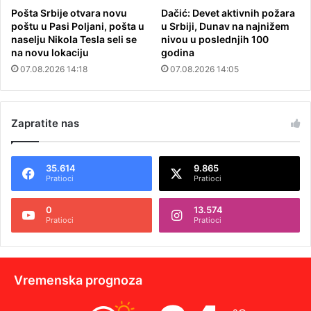
Pošta Srbije otvara novu
Dačić: Devet aktivnih požara
poštu u Pasi Poljani, pošta u
u Srbiji, Dunav na najnižem
naselju Nikola Tesla seli se
nivou u poslednjih 100
na novu lokaciju
godina
07.08.2026 14:18
07.08.2026 14:05
Zapratite nas
35.614
9.865
Pratioci
Pratioci
0
13.574
Pratioci
Pratioci
Vremenska prognoza