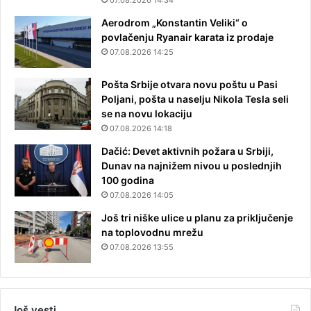
07.08.2026 14:34
Aerodrom „Konstantin Veliki“ o
povlačenju Ryanair karata iz prodaje
07.08.2026 14:25
Pošta Srbije otvara novu poštu u Pasi
Poljani, pošta u naselju Nikola Tesla seli
se na novu lokaciju
07.08.2026 14:18
Dačić: Devet aktivnih požara u Srbiji,
Dunav na najnižem nivou u poslednjih
100 godina
07.08.2026 14:05
Još tri niške ulice u planu za priključenje
na toplovodnu mrežu
07.08.2026 13:55
Još vesti