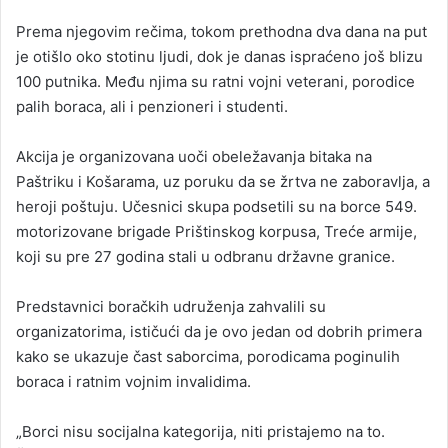
Prema njegovim rečima, tokom prethodna dva dana na put
je otišlo oko stotinu ljudi, dok je danas ispraćeno još blizu
100 putnika. Među njima su ratni vojni veterani, porodice
palih boraca, ali i penzioneri i studenti.
Akcija je organizovana uoči obeležavanja bitaka na
Paštriku i Košarama, uz poruku da se žrtva ne zaboravlja, a
heroji poštuju. Učesnici skupa podsetili su na borce 549.
motorizovane brigade Prištinskog korpusa, Treće armije,
koji su pre 27 godina stali u odbranu državne granice.
Predstavnici boračkih udruženja zahvalili su
organizatorima, ističući da je ovo jedan od dobrih primera
kako se ukazuje čast saborcima, porodicama poginulih
boraca i ratnim vojnim invalidima.
„Borci nisu socijalna kategorija, niti pristajemo na to.