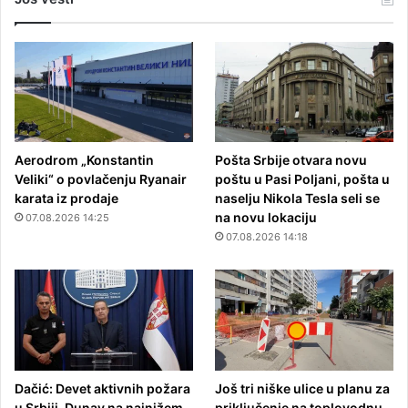
Aerodrom „Konstantin
Pošta Srbije otvara novu
Veliki“ o povlačenju Ryanair
poštu u Pasi Poljani, pošta u
karata iz prodaje
naselju Nikola Tesla seli se
na novu lokaciju
07.08.2026 14:25
07.08.2026 14:18
Dačić: Devet aktivnih požara
Još tri niške ulice u planu za
u Srbiji, Dunav na najnižem
priključenje na toplovodnu