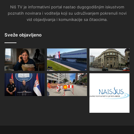
Niš TV je informativni portal nastao dugogodišnjim iskustvom
poznatih novinara i voditelja koji su udruživanjem pokrenuli novi
vid objavljivanja i komunikacije sa čitaocima.
Sveže objavljeno