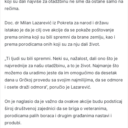
koji su dali najviše za otadžbinu ne sme da ostane samo na
rečima.
Doc. dr Milan Lazarević iz Pokreta za narod i državu
istakao je da je cilj ove akcije da se pokaže poštovanje
prema onima koji su bili spremni da brane zemlju, kao i
prema porodicama onih koji su za nju dali život.
„Ti ljudi su bili spremni. Neki su, nažalost, dali ono što je
najvrednije za našu otadžbinu, a to je život. Najmanje što
možemo da uradimo jeste da im omogućimo da desetak
dana u Grčkoj provedu sa svojim najmilijima, da se odmore
i osete draži odmora“, poručio je Lazarević.
On je naglasio da je važno da ovakve akcije budu podsticaj
široj društvenoj zajednici da se briga o veteranima,
porodicama palih boraca i drugim građanima nastavi i
produbi.