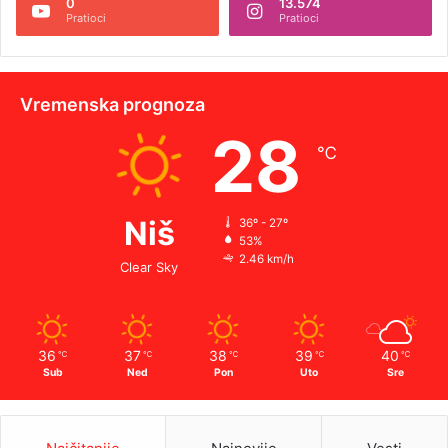
0
13.574
Pratioci
Pratioci
Vremenska prognoza
28
℃
Niš
36º - 27º
53%
2.46 km/h
Clear Sky
36
37
38
39
40
℃
℃
℃
℃
℃
Sub
Ned
Pon
Uto
Sre