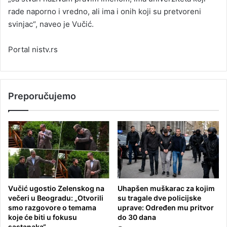
rade naporno i vredno, ali ima i onih koji su pretvoreni
svinjac“, naveo je Vučić.
Portal nistv.rs
Preporučujemo
Vučić ugostio Zelenskog na
Uhapšen muškarac za kojim
večeri u Beogradu: „Otvorili
su tragale dve policijske
smo razgovore o temama
uprave: Određen mu pritvor
koje će biti u fokusu
do 30 dana
sastanaka“