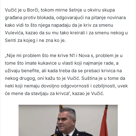
Vučić je u Borči, tokom mirne šetnje u okviru skupa
građana protiv blokada, odgovarajući na pitanje novinara
kako vidi to što njega napadaju da je kriv za smenu
Vulevića, kazao da su mu tako kreirali i za smenu nekog u
Senti za kojeg i ne zna ko je.
„Nije mi problem što me krive N1 i Nova s, problem je u
tome što imate kukavice u vlasti koji najmanje rade, a
uživaju benefite, ali kada treba da se prebaci krivica na
nekog drugog, oni kažu to je Vučić. Suština je u tome da
neki koji nemaju dovoljno odgovornosti i ozbiljnosti, uvek
će mene da stavljaju za krivca“, kazao je Vučić.