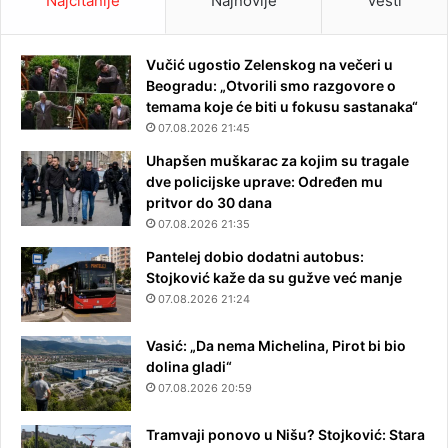
Najčitanije
Najnovije
Vesti
Vučić ugostio Zelenskog na večeri u
Beogradu: „Otvorili smo razgovore o
temama koje će biti u fokusu sastanaka“
07.08.2026 21:45
Uhapšen muškarac za kojim su tragale
dve policijske uprave: Određen mu
pritvor do 30 dana
07.08.2026 21:35
Pantelej dobio dodatni autobus:
Stojković kaže da su gužve već manje
07.08.2026 21:24
Vasić: „Da nema Michelina, Pirot bi bio
dolina gladi“
07.08.2026 20:59
Tramvaji ponovo u Nišu? Stojković: Stara