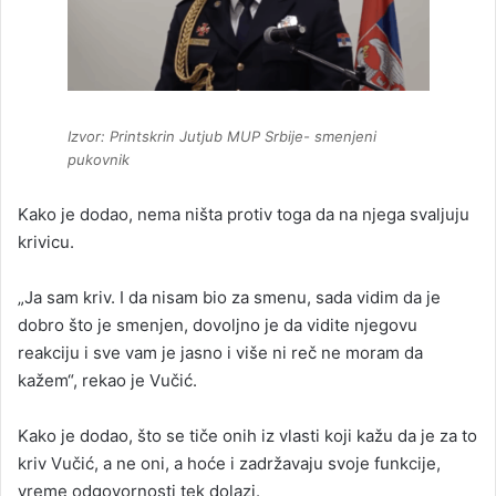
Izvor: Printskrin Jutjub MUP Srbije- smenjeni
pukovnik
Kako je dodao, nema ništa protiv toga da na njega svaljuju
krivicu.
„Ja sam kriv. I da nisam bio za smenu, sada vidim da je
dobro što je smenjen, dovoljno je da vidite njegovu
reakciju i sve vam je jasno i više ni reč ne moram da
kažem“, rekao je Vučić.
Kako je dodao, što se tiče onih iz vlasti koji kažu da je za to
kriv Vučić, a ne oni, a hoće i zadržavaju svoje funkcije,
vreme odgovornosti tek dolazi.