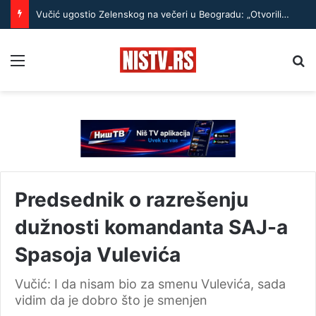
Vučić ugostio Zelenskog na večeri u Beogradu: „Otvorili smo razgovore o temama koje će biti u fokusu sastanaka“
Menu
Pr
Predsednik o razrešenju
dužnosti komandanta SAJ-a
Spasoja Vulevića
Vučić: I da nisam bio za smenu Vulevića, sada
vidim da je dobro što je smenjen