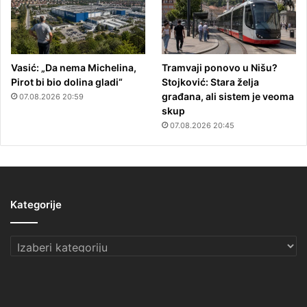
Vasić: „Da nema Michelina,
Tramvaji ponovo u Nišu?
Pirot bi bio dolina gladi“
Stojković: Stara želja
građana, ali sistem je veoma
07.08.2026 20:59
skup
07.08.2026 20:45
Kategorije
Kategorije