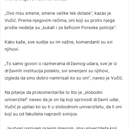
„Ovo nisu smene, smene velike tek dolaze“, kazao je
Vučić. Prema njegovim rečima, oni koji su protiv njega
prošle nedelje su „kukali i za šeficom Poreske policije“.
Kako kaže, sve sudije su im važne, komandanti su svi
njihovi.
„To samo govori o razmerama državnog udara, sve je iz
državnih institucija poteklo, svi smenjeni su njihovi,
izgleda da smo dobro namirisali ko su oni“, naveo je Vučić.
Na pitanje da prokomentariše to što je „slobodni
univerzitet“ naveo da je on taj koji sprovodi državni udar,
Vučić je upitao ko su ti u slobodnom univerzitetu, da li oni
koji su od fakulteta napravili svinjce.
„Ja stvari nazivam pravim imenom, ima univerziteta koji