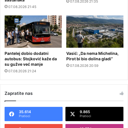
07.08.2026 21:35
07.08.2026 21:45
Pantelej dobio dodatni
Vasić: „Da nema Michelina,
autobus: Stojković kaže da
Pirot bi bio dolina gladi“
su gužve već manje
07.08.2026 20:59
07.08.2026 21:24
Zapratite nas
35.614
9.865
Pratioci
Pratioci