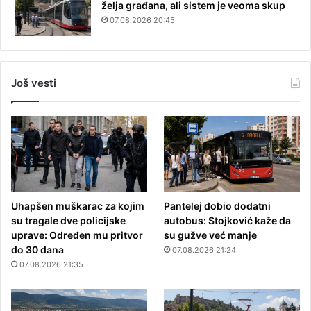
želja građana, ali sistem je veoma skup
07.08.2026 20:45
Još vesti
Uhapšen muškarac za kojim
Pantelej dobio dodatni
su tragale dve policijske
autobus: Stojković kaže da
uprave: Određen mu pritvor
su gužve već manje
do 30 dana
07.08.2026 21:24
07.08.2026 21:35