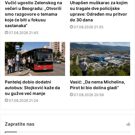
Vučić ugostio Zelenskog na
Uhapšen muškarac za kojim
večeri u Beogradu: „Otvorili
su tragale dve policijske
smo razgovore o temama
uprave: Određen mu pritvor
koje će biti u fokusu
do 30 dana
sastanaka“
07.08.2026 21:35
07.08.2026 21:45
Pantelej dobio dodatni
Vasić: „Da nema Michelina,
autobus: Stojković kaže da
Pirot bi bio dolina gladi“
su gužve već manje
07.08.2026 20:59
07.08.2026 21:24
Zapratite nas