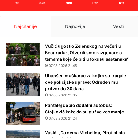
Pet
Sub
Ned
Pon
Uto
Najčitanije
Najnovije
Vesti
Vučić ugostio Zelenskog na večeri u
Beogradu: „Otvorili smo razgovore o
temama koje će biti u fokusu sastanaka“
07.08.2026 21:45
Uhapšen muškarac za kojim su tragale
dve policijske uprave: Određen mu
pritvor do 30 dana
07.08.2026 21:35
Pantelej dobio dodatni autobus:
Stojković kaže da su gužve već manje
07.08.2026 21:24
Vasić: „Da nema Michelina, Pirot bi bio