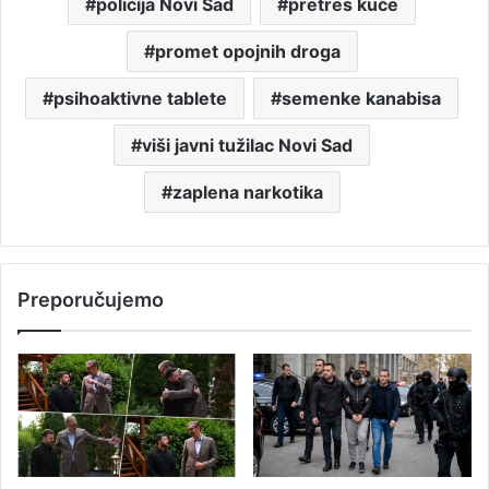
policija Novi Sad
pretres kuće
promet opojnih droga
psihoaktivne tablete
semenke kanabisa
viši javni tužilac Novi Sad
zaplena narkotika
Preporučujemo