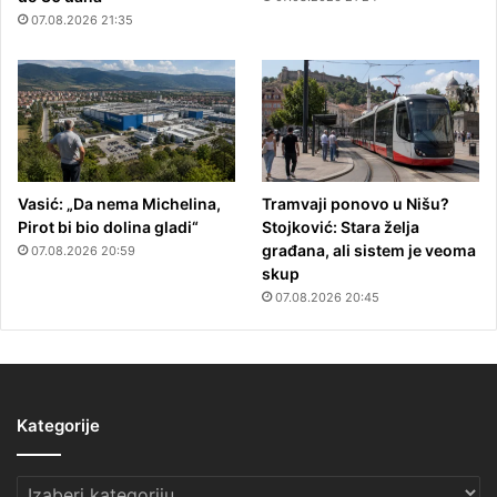
07.08.2026 21:35
Vasić: „Da nema Michelina,
Tramvaji ponovo u Nišu?
Pirot bi bio dolina gladi“
Stojković: Stara želja
građana, ali sistem je veoma
07.08.2026 20:59
skup
07.08.2026 20:45
Kategorije
Kategorije