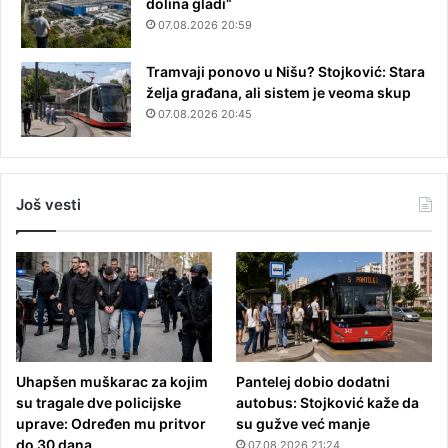
dolina gladi“
07.08.2026 20:59
Tramvaji ponovo u Nišu? Stojković: Stara
želja građana, ali sistem je veoma skup
07.08.2026 20:45
Još vesti
Uhapšen muškarac za kojim
Pantelej dobio dodatni
su tragale dve policijske
autobus: Stojković kaže da
uprave: Određen mu pritvor
su gužve već manje
do 30 dana
07.08.2026 21:24