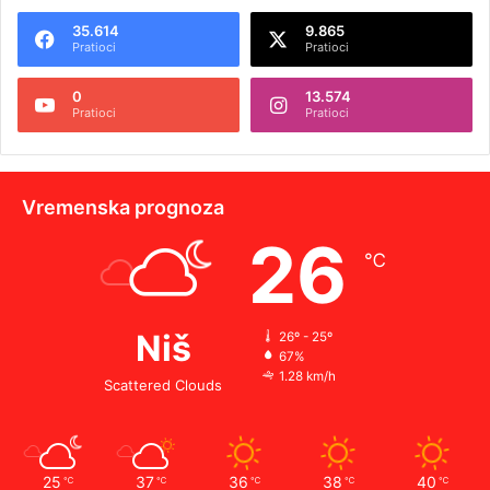
35.614
9.865
Pratioci
Pratioci
0
13.574
Pratioci
Pratioci
Vremenska prognoza
26
℃
Niš
26º - 25º
67%
1.28 km/h
Scattered Clouds
25
37
36
38
40
℃
℃
℃
℃
℃