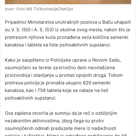
Izvor: Foto Niš TV/IlustracijaChatGpt
Pripadnici Ministarstva unutrašnjih poslova u Baču uhapsili
su V. S. (50) i A. S. (53) iz okoline ovog mesta, nakon što je
pretresom njihove kuće pronađena veća količina semenki
kanabisa i tableta sa liste psihoaktivnih supstanci.
Kako je saopšteno iz Policijske uprave u Novom Sadu,
osumnjičeni se terete za krivično delo neovlašćena
proizvodnja i stavljanje u promet opojnih droga. Tokom
pretresa policija je pronašla ukupno 629 semenki
kanabisa, kao i 759 tableta koje se nalaze na listi
psihoaktivnih supstanci.
Ova zaplena otvorila je sumnju da je reč o ozbiljnijim
nezakonitim aktivnostima, zbog čega su protiv
osumnjičenih odmah preduzete mere iz nadležnosti
policije i tužilaštva. Njima je određeno zadržavanje do 48