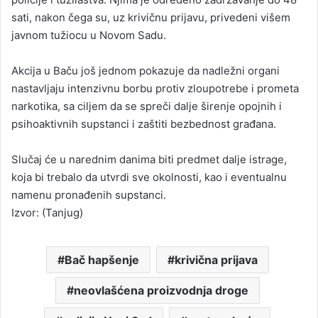
sati, nakon čega su, uz krivičnu prijavu, privedeni višem
javnom tužiocu u Novom Sadu.
Akcija u Baču još jednom pokazuje da nadležni organi
nastavljaju intenzivnu borbu protiv zloupotrebe i prometa
narkotika, sa ciljem da se spreči dalje širenje opojnih i
psihoaktivnih supstanci i zaštiti bezbednost građana.
Slučaj će u narednim danima biti predmet dalje istrage,
koja bi trebalo da utvrdi sve okolnosti, kao i eventualnu
namenu pronađenih supstanci.
Izvor: (Tanjug)
Bač hapšenje
krivična prijava
neovlašćena proizvodnja droge