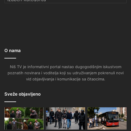
O nama
Niš TV je informativni portal nastao dugogodišnjim iskustvom
poznatih novinara i voditelja koji su udruživanjem pokrenuli novi
vid objavljivanja i komunikacije sa čitaocima.
Sveže objavljeno