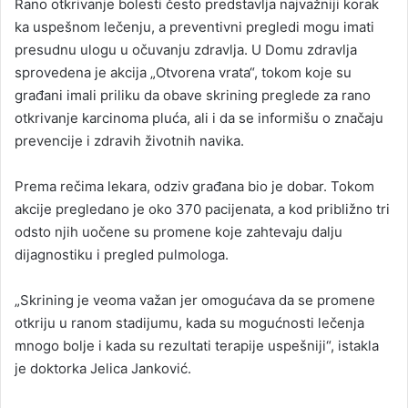
Rano otkrivanje bolesti često predstavlja najvažniji korak
ka uspešnom lečenju, a preventivni pregledi mogu imati
presudnu ulogu u očuvanju zdravlja. U Domu zdravlja
sprovedena je akcija „Otvorena vrata“, tokom koje su
građani imali priliku da obave skrining preglede za rano
otkrivanje karcinoma pluća, ali i da se informišu o značaju
prevencije i zdravih životnih navika.
Prema rečima lekara, odziv građana bio je dobar. Tokom
akcije pregledano je oko 370 pacijenata, a kod približno tri
odsto njih uočene su promene koje zahtevaju dalju
dijagnostiku i pregled pulmologa.
„Skrining je veoma važan jer omogućava da se promene
otkriju u ranom stadijumu, kada su mogućnosti lečenja
mnogo bolje i kada su rezultati terapije uspešniji“, istakla
je doktorka Jelica Janković.