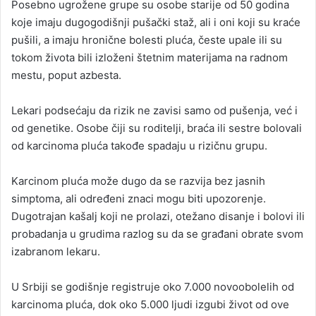
Posebno ugrožene grupe su osobe starije od 50 godina
koje imaju dugogodišnji pušački staž, ali i oni koji su kraće
pušili, a imaju hronične bolesti pluća, česte upale ili su
tokom života bili izloženi štetnim materijama na radnom
mestu, poput azbesta.
Lekari podsećaju da rizik ne zavisi samo od pušenja, već i
od genetike. Osobe čiji su roditelji, braća ili sestre bolovali
od karcinoma pluća takođe spadaju u rizičnu grupu.
Karcinom pluća može dugo da se razvija bez jasnih
simptoma, ali određeni znaci mogu biti upozorenje.
Dugotrajan kašalj koji ne prolazi, otežano disanje i bolovi ili
probadanja u grudima razlog su da se građani obrate svom
izabranom lekaru.
U Srbiji se godišnje registruje oko 7.000 novoobolelih od
karcinoma pluća, dok oko 5.000 ljudi izgubi život od ove