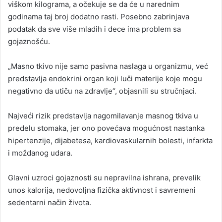
viškom kilograma, a očekuje se da će u narednim
godinama taj broj dodatno rasti. Posebno zabrinjava
podatak da sve više mladih i dece ima problem sa
gojaznošću.
„Masno tkivo nije samo pasivna naslaga u organizmu, već
predstavlja endokrini organ koji luči materije koje mogu
negativno da utiču na zdravlje“, objasnili su stručnjaci.
Najveći rizik predstavlja nagomilavanje masnog tkiva u
predelu stomaka, jer ono povećava mogućnost nastanka
hipertenzije, dijabetesa, kardiovaskularnih bolesti, infarkta
i moždanog udara.
Glavni uzroci gojaznosti su nepravilna ishrana, prevelik
unos kalorija, nedovoljna fizička aktivnost i savremeni
sedentarni način života.