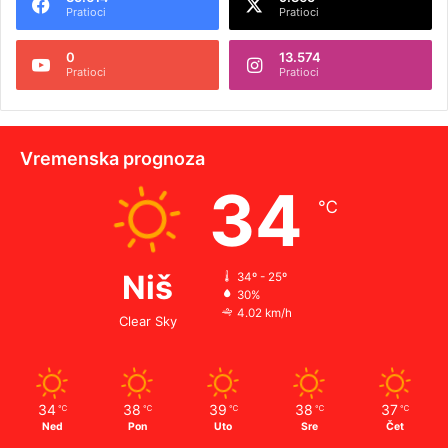
Pratioci
Pratioci
0
13.574
Pratioci
Pratioci
Vremenska prognoza
34
℃
Niš
34º - 25º
30%
4.02 km/h
Clear Sky
34
38
39
38
37
℃
℃
℃
℃
℃
Ned
Pon
Uto
Sre
Čet