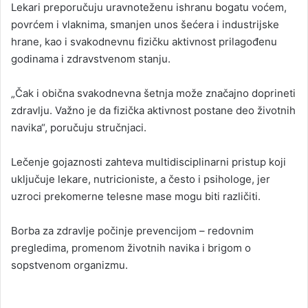
Lekari preporučuju uravnoteženu ishranu bogatu voćem,
povrćem i vlaknima, smanjen unos šećera i industrijske
hrane, kao i svakodnevnu fizičku aktivnost prilagođenu
godinama i zdravstvenom stanju.
„Čak i obična svakodnevna šetnja može značajno doprineti
zdravlju. Važno je da fizička aktivnost postane deo životnih
navika“, poručuju stručnjaci.
Lečenje gojaznosti zahteva multidisciplinarni pristup koji
uključuje lekare, nutricioniste, a često i psihologe, jer
uzroci prekomerne telesne mase mogu biti različiti.
Borba za zdravlje počinje prevencijom – redovnim
pregledima, promenom životnih navika i brigom o
sopstvenom organizmu.