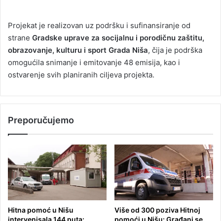
Projekat je realizovan uz podršku i sufinansiranje od
strane
Gradske uprave za socijalnu i porodičnu zaštitu,
obrazovanje, kulturu i sport Grada Niša
, čija je podrška
omogućila snimanje i emitovanje 48 emisija, kao i
ostvarenje svih planiranih ciljeva projekta.
Preporučujemo
Hitna pomoć u Nišu
Više od 300 poziva Hitnoj
intervenisala 144 puta:
pomoći u Nišu: Građani se