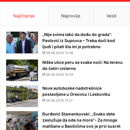
Najčitanije
Najnovije
Vesti
„Nije svima lako da dođu do grada“:
Pavlović iz Supovca – Treba doći kod
ljudi i pitati šta im je potrebno
09.08.2026 15:48
Niške ulice peru se svake noći: Na terenu
do četiri cisterne
09.08.2026 15:34
Nove autobuske nadstrešnice
postavljene u Oreovcu i Leskoviku
09.08.2026 15:21
Đurđević Stamenkovski: „Svako dete
zaslužuje da ode na more“– Za mnoge
mališane u Baošićima ovo je prvi susret