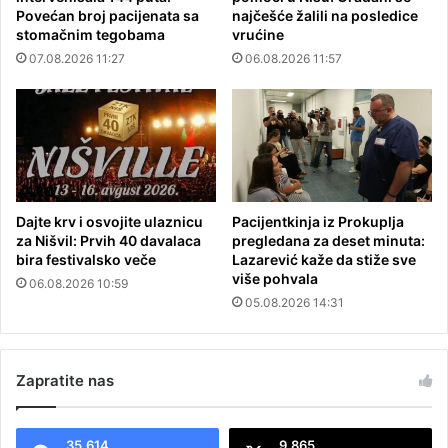
Povećan broj pacijenata sa
najčešće žalili na posledice
stomačnim tegobama
vrućine
07.08.2026 11:27
06.08.2026 11:57
Dajte krv i osvojite ulaznicu
Pacijentkinja iz Prokuplja
za Nišvil: Prvih 40 davalaca
pregledana za deset minuta:
bira festivalsko veče
Lazarević kaže da stiže sve
više pohvala
06.08.2026 10:59
05.08.2026 14:31
Zapratite nas
35.614
9.865