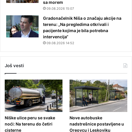
sa morem
09.08.2026 15:07
Gradonačelnik Niša o značaju akcije na
terenu: „Na pregledima otkrivali i
pacijente kojima je bila potrebna
intervencija“
09.08.2026 14:52
Još vesti
Niške ulice peru se svake
Nove autobuske
noći: Na terenu do četiri
nadstrešnice postavljene u
cisterne
Oreovcu i Leskoviku