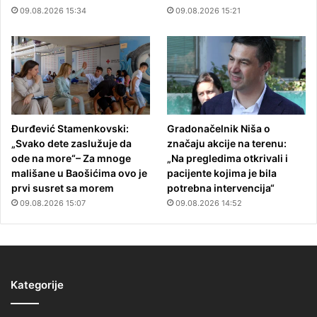
09.08.2026 15:34
09.08.2026 15:21
Đurđević Stamenkovski:
Gradonačelnik Niša o
„Svako dete zaslužuje da
značaju akcije na terenu:
ode na more“– Za mnoge
„Na pregledima otkrivali i
mališane u Baošićima ovo je
pacijente kojima je bila
prvi susret sa morem
potrebna intervencija“
09.08.2026 15:07
09.08.2026 14:52
Kategorije