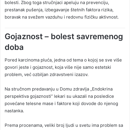
bolesti. Zbog toga stručnjaci apeluju na prevenciju,
prestanak pušenja, izbegavanje štetnih faktora rizika,
boravak na svežem vazduhu i redovnu fizičku aktivnost.
Gojaznost – bolest savremenog
doba
Pored karcinoma pluća, jedna od tema o kojoj se sve više
govori jeste i gojaznost, koja više nije samo estetski
problem, već ozbiljan zdravstveni izazov.
Na stručnom predavanju u Domu zdravlja „Endokrina
perspektiva gojaznosti“ lekari su ukazali na posledice
povećane telesne mase i faktore koji dovode do njenog
nastanka.
Prema procenama, veliki broj ljudi u svetu ima problem sa