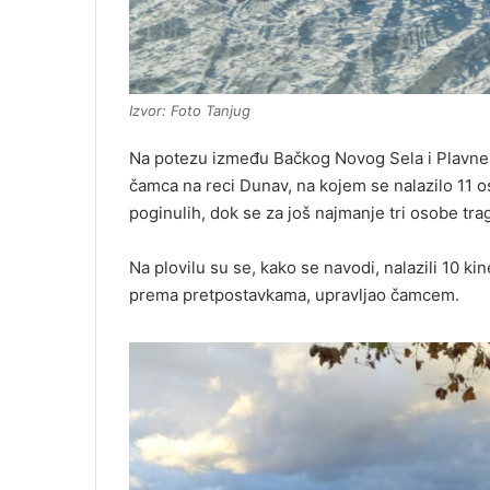
Izvor: Foto Tanjug
Na potezu između Bačkog Novog Sela i Plavne, 
čamca na reci Dunav, na kojem se nalazilo 11 
poginulih, dok se za još najmanje tri osobe tra
Na plovilu su se, kako se navodi, nalazili 10 kine
prema pretpostavkama, upravljao čamcem.