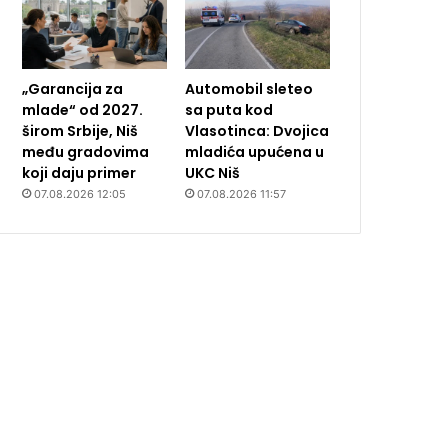
„Garancija za
Automobil sleteo
mlade“ od 2027.
sa puta kod
širom Srbije, Niš
Vlasotinca: Dvojica
među gradovima
mladića upućena u
koji daju primer
UKC Niš
07.08.2026 12:05
07.08.2026 11:57