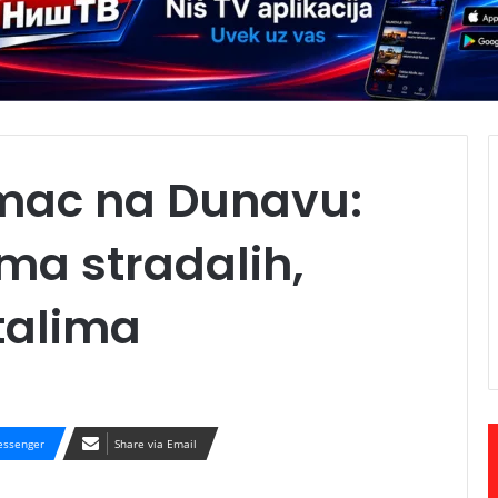
mac na Dunavu:
ima stradalih,
talima
ssenger
Share via Email