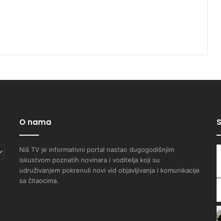
O nama
S
Niš TV je informativni portal nastao dugogodišnjim
iskustvom poznatih novinara i voditelja koji su
udruživanjem pokrenuli novi vid objavljivanja i komunikacije
sa čitaocima.