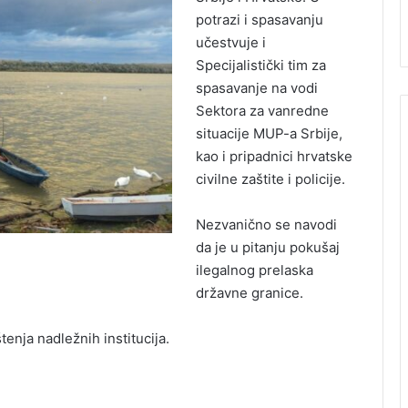
potrazi i spasavanju
učestvuje i
Specijalistički tim za
spasavanje na vodi
Sektora za vanredne
situacije MUP-a Srbije,
kao i pripadnici hrvatske
civilne zaštite i policije.
Nezvanično se navodi
da je u pitanju pokušaj
ilegalnog prelaska
državne granice.
enja nadležnih institucija.