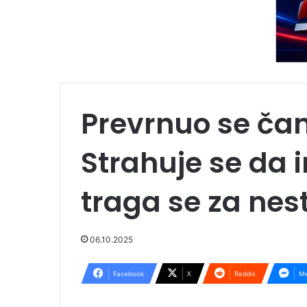
Prevrnuo se ča
Strahuje se da 
traga se za nes
06.10.2025
Facebook
X
Reddit
Me