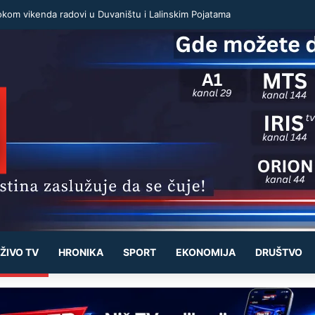
okom vikenda radovi u Duvaništu i Lalinskim Pojatama
ŽIVO TV
HRONIKA
SPORT
EKONOMIJA
DRUŠTVO