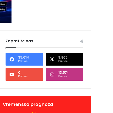
Zapratite nas
35.614
9.865
Pratioci
Pratioci
0
13.574
Pratioci
Pratioci
Vremenska prognoza