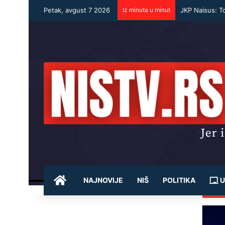
Petak, avgust 7 2026
Iz minuta u minut
JKP Naisus: T
POČETNA
NAJNOVIJE
NIŠ
POLITIKA
U