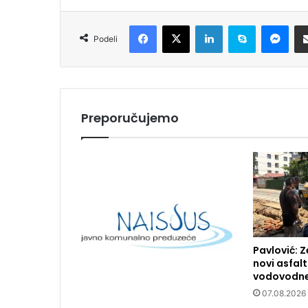
Facebook
X
LinkedIn
Skype
Messenger
Podeli
Preporučujemo
Pavlović: Z
novi asfal
vodovodne
07.08.2026