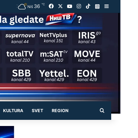
℃
36
Facebook
X
YouTube
Instagram
TikTok
Instagram
Sidebar
Niš
Pretraži
KULTURA
SVET
REGION