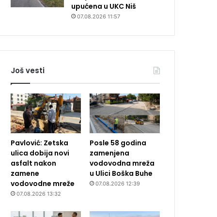
upućena u UKC Niš
07.08.2026 11:57
Još vesti
Pavlović: Zetska
Posle 58 godina
ulica dobija novi
zamenjena
asfalt nakon
vodovodna mreža
zamene
u Ulici Boška Buhe
vodovodne mreže
07.08.2026 12:39
07.08.2026 13:32