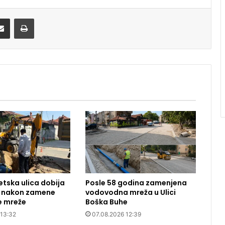
Share via Email
Print
etska ulica dobija
Posle 58 godina zamenjena
t nakon zamene
vodovodna mreža u Ulici
 mreže
Boška Buhe
 13:32
07.08.2026 12:39