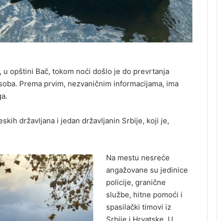
u opštini Bač, tokom noći došlo je do prevrtanja
osoba. Prema prvim, nezvaničnim informacijama, ima
ga.
skih državljana i jedan državljanin Srbije, koji je,
Na mestu nesreće
angažovane su jedinice
policije, granične
službe, hitne pomoći i
spasilački timovi iz
Srbije i Hrvatske. U