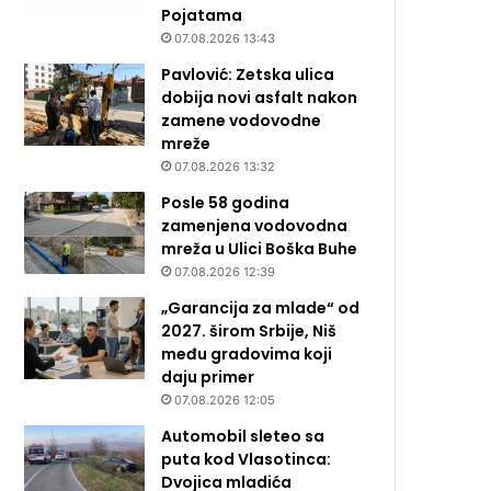
Pojatama
07.08.2026 13:43
Pavlović: Zetska ulica
dobija novi asfalt nakon
zamene vodovodne
mreže
07.08.2026 13:32
Posle 58 godina
zamenjena vodovodna
mreža u Ulici Boška Buhe
07.08.2026 12:39
„Garancija za mlade“ od
2027. širom Srbije, Niš
među gradovima koji
daju primer
07.08.2026 12:05
Automobil sleteo sa
puta kod Vlasotinca:
Dvojica mladića