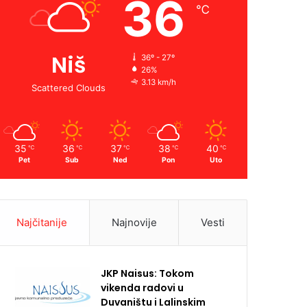
36
℃
Niš
36º - 27º
26%
3.13 km/h
Scattered Clouds
35
36
37
38
40
℃
℃
℃
℃
℃
Pet
Sub
Ned
Pon
Uto
Najčitanije
Najnovije
Vesti
JKP Naisus: Tokom
vikenda radovi u
Duvaništu i Lalinskim