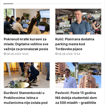
Pokrenuti kratki kursevi za
Kulić: Planirana dodatna
mlade: Digitalne veštine sve
parking mesta kod
važnije za pronalazak posla
Tvrđavske pijace
06.08.2026 14:02
06.08.2026 13:54
Đurđević Stamenkovski u
Pavlović: Posle 15 godina
Prebilovcima: Istina o
Niš dobija studentski dom
mučenicima nije ostala pod
za 500 mladih – gradilište