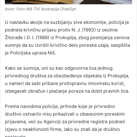
Izvor: Foto Niš TV/ Ilustracija ChatGpt
U nastavku akcije na suzbijanju sive ekonomije, policija je
podnela krivičnu prijavu protiv N. J. (1993) iz okoline
Žitorađe i D. I. (1988) iz Prokuplja, zbog postojanja osnova
sumnje da su izvršili krivično delo poreska utaja, saopštila
je Policijska uprava Niš.
Kako se sumnja, oni su kao odgovorna lica jednog
privrednog društva za obezbeđenje objekata iz Prokuplja,
u nameri da sebi pribave protivpravnu imovinsku korist,
izbegavali obračun i plaćanje poreza na dobit pravnih lica.
Prema navodima policije, prihode koje je privredno
društvo ostvarilo nisu prikazivali u obaveznim poreskim
prijavama, već su Agenciji za privredne registre podneli
izjavu o neaktivnosti firme, iako su znali da je društvo
poslovalo.