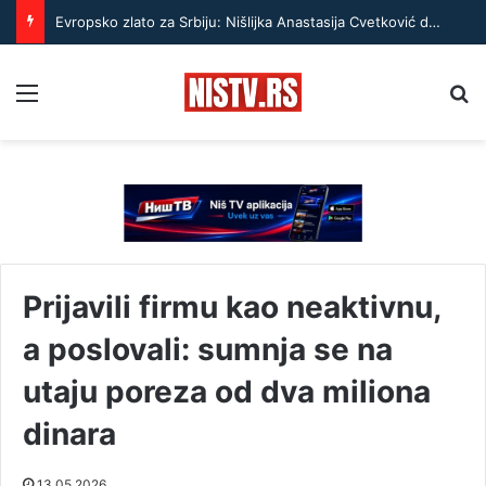
Evropsko zlato za Srbiju: Nišlijka Anastasija Cvetković donela odlučujući poen u finalu
Menu
Pr
Prijavili firmu kao neaktivnu,
a poslovali: sumnja se na
utaju poreza od dva miliona
dinara
13.05.2026