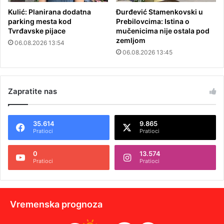
Kulić: Planirana dodatna
Đurđević Stamenkovski u
parking mesta kod
Prebilovcima: Istina o
Tvrđavske pijace
mučenicima nije ostala pod
zemljom
06.08.2026 13:54
06.08.2026 13:45
Zapratite nas
35.614
9.865
Pratioci
Pratioci
0
13.574
Pratioci
Pratioci
Vremenska prognoza