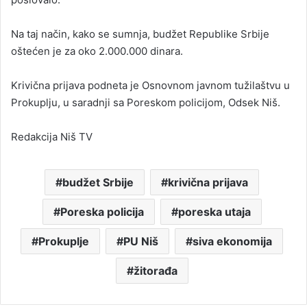
Na taj način, kako se sumnja, budžet Republike Srbije
oštećen je za oko 2.000.000 dinara.
Krivična prijava podneta je Osnovnom javnom tužilaštvu u
Prokuplju, u saradnji sa Poreskom policijom, Odsek Niš.
Redakcija Niš TV
budžet Srbije
krivična prijava
Poreska policija
poreska utaja
Prokuplje
PU Niš
siva ekonomija
žitorađa