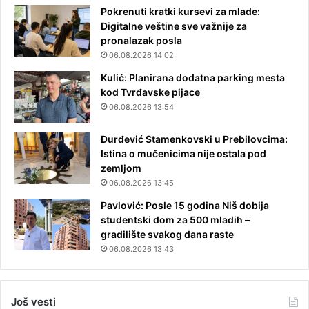
Pokrenuti kratki kursevi za mlade:
Digitalne veštine sve važnije za
pronalazak posla
06.08.2026 14:02
Kulić: Planirana dodatna parking mesta
kod Tvrđavske pijace
06.08.2026 13:54
Đurđević Stamenkovski u Prebilovcima:
Istina o mučenicima nije ostala pod
zemljom
06.08.2026 13:45
Pavlović: Posle 15 godina Niš dobija
studentski dom za 500 mladih –
gradilište svakog dana raste
06.08.2026 13:43
Još vesti