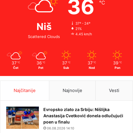
36
℃
Niš
37º - 24º
21%
4.45 km/h
Scattered Clouds
37
36
37
37
39
℃
℃
℃
℃
℃
Čet
Pet
Sub
Ned
Pon
Najčitanije
Najnovije
Vesti
Evropsko zlato za Srbiju: Nišlijka
Anastasija Cvetković donela odlučujući
poen u finalu
06.08.2026 14:10