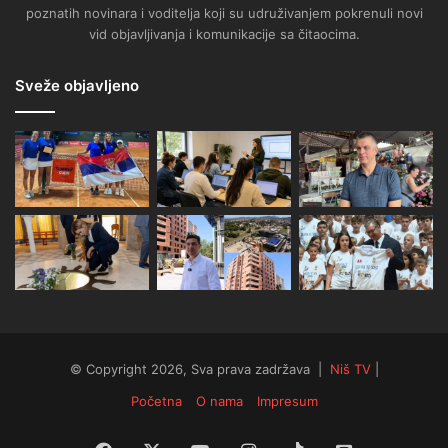
poznatih novinara i voditelja koji su udruživanjem pokrenuli novi
vid objavljivanja i komunikacije sa čitaocima.
Sveže objavljeno
© Copyright 2026, Sva prava zadržava |
Niš TV
|
Početna
O nama
Impresum