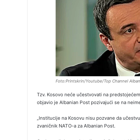
Foto:Printskrin/Youtube/Top Channel Alban
Tzv. Kosovo neće učestvovati na predstojećem sa
objavio je Albanian Post pozivajući se na neim
„Institucije na Kosovu nisu pozvane da učestvuj
zvaničnik NATO-a za Albanian Post.