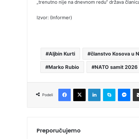
„trenutno nije na dnevnom redu“ država članica
Izvor: (Informer)
Aljbin Kurti
članstvo Kosova u
Marko Rubio
NATO samit 2026
Facebook
X
LinkedIn
Skype
Messenger
Podeli
Preporučujemo