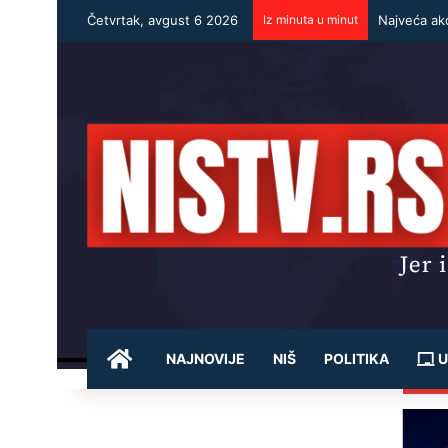
Četvrtak, avgust 6 2026
Iz minuta u minut
Najveća akc
POČETNA
NAJNOVIJE
NIŠ
POLITIKA
U