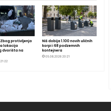
 Zbog protivljenja
Niš dobija 1.100 novih uličnih
 lokacija
korpi i 68 podzemnih
g dvorišta na
kontejnera
05.08.2026 20:21
 21:22