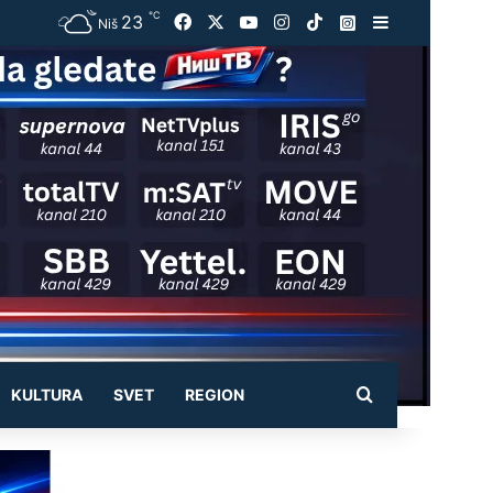
℃
23
Facebook
X
YouTube
Instagram
TikTok
Instagram
Sidebar
Niš
Pretraži
KULTURA
SVET
REGION