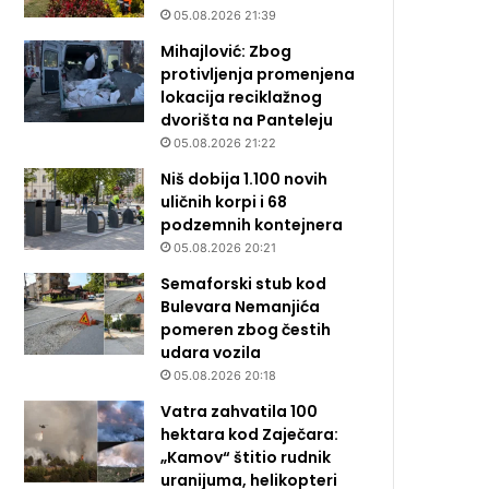
05.08.2026 21:39
Mihajlović: Zbog
protivljenja promenjena
lokacija reciklažnog
dvorišta na Panteleju
05.08.2026 21:22
Niš dobija 1.100 novih
uličnih korpi i 68
podzemnih kontejnera
05.08.2026 20:21
Semaforski stub kod
Bulevara Nemanjića
pomeren zbog čestih
udara vozila
05.08.2026 20:18
Vatra zahvatila 100
hektara kod Zaječara:
„Kamov“ štitio rudnik
uranijuma, helikopteri