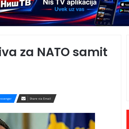
ziva za NATO samit
ssenger
Share via Email