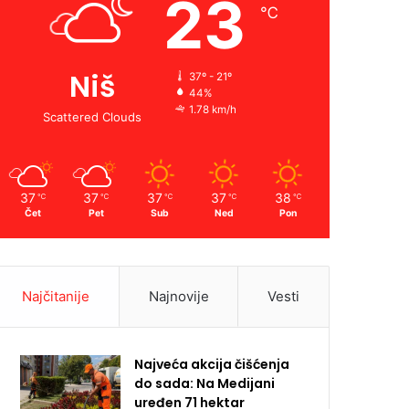
23
℃
Niš
37º - 21º
44%
1.78 km/h
Scattered Clouds
37
37
37
37
38
℃
℃
℃
℃
℃
Čet
Pet
Sub
Ned
Pon
Najčitanije
Najnovije
Vesti
Najveća akcija čišćenja
do sada: Na Medijani
uređen 71 hektar