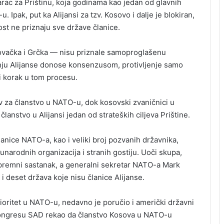
rac za Prištinu, koja godinama kao jedan od glavnih
. Ipak, put ka Alijansi za tzv. Kosovo i dalje je blokiran,
st ne priznaju sve države članice.
lovačka i Grčka — nisu priznale samoproglašenu
nju Alijanse donose konsenzusom, protivljenje samo
ji korak u tom procesu.
v za članstvo u NATO-u, dok kosovski zvaničnici u
lanstvo u Alijansi jedan od strateških ciljeva Prištine.
anice NATO-a, kao i veliki broj pozvanih državnika,
narodnih organizacija i stranih gostiju. Uoči skupa,
ripremni sastanak, a generalni sekretar NATO-a Mark
 i deset država koje nisu članice Alijanse.
rioritet u NATO-u, nedavno je poručio i američki državni
Kongresu SAD rekao da članstvo Kosova u NATO-u