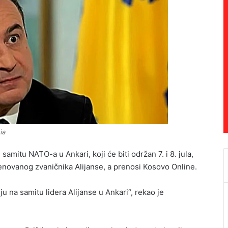
ia
mitu NATO-a u Ankari, koji će biti održan 7. i 8. jula,
enovanog zvaničnika Alijanse, a prenosi Kosovo Online.
u na samitu lidera Alijanse u Ankari“, rekao je