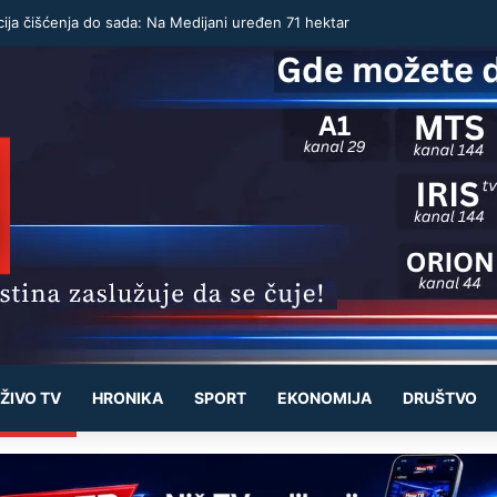
ija čišćenja do sada: Na Medijani uređen 71 hektar
ŽIVO TV
HRONIKA
SPORT
EKONOMIJA
DRUŠTVO