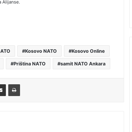
 Alijanse.
 NATO
Kosovo NATO
Kosovo Online
Priština NATO
samit NATO Ankara
Share via Email
Print