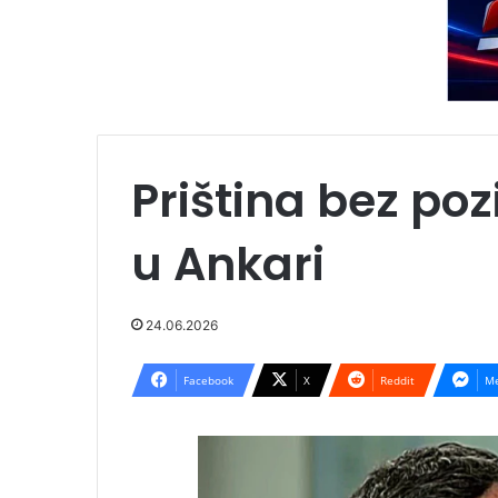
Priština bez po
u Ankari
24.06.2026
Facebook
X
Reddit
Me