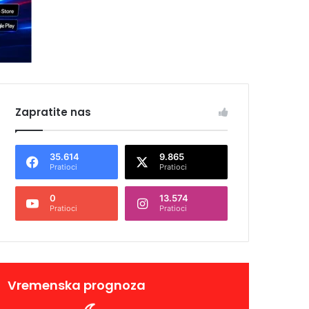
Zapratite nas
35.614
9.865
Pratioci
Pratioci
0
13.574
Pratioci
Pratioci
Vremenska prognoza