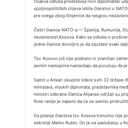
Ovakva odluka predstavlja novi diplomatski uda
spoljnopolitičkih ciljeva ističe članstvo u NATO-u
pre svega zbog činjenice da njegovu nezavisno
Četiri članice NATO-a — Španija, Rumunija, S
nezavisnost Kosova. Kako se odluke o prošire
jedne članice dovoljno je da zaustavi svaki dal
Tzv. Kosovo još nije podnelo ni zvaničan zahte
javnim nastupima nastavljaju da poručuju da je č
Samit u Ankari okupiće lidere svih 32 države čl
ministara, visokih diplomata, predstavnika među
ministri odbrane članica Alijanse održali su p
Rute ranije je najavio da će se samitu pridružiti
Da pitanje članstva tzv. Kosova trenutno nije p
sekretar Marko Rubio. On je na saslušanju u 