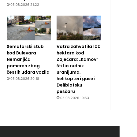
05.08.2026 21:22
Semaforski stub
Vatra zahvatila 100
kod Bulevara
hektara kod
Nemanjića
Zaječara: „Kamov“
pomeren zbog
štitio rudnik
čestih udara vozila
uranijuma,
helikopteri gase i
05.08.2026 20:18
Deliblatsku
peščaru
05.08.2026 19:53