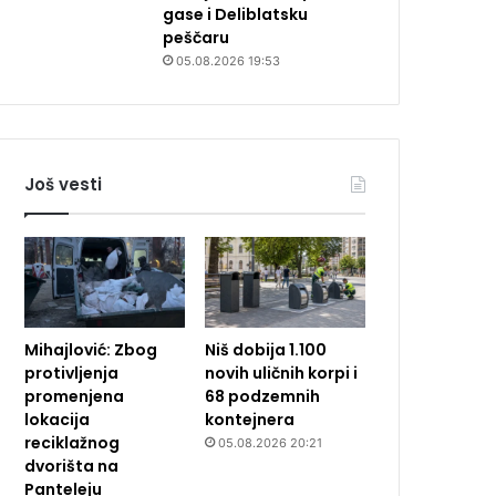
gase i Deliblatsku
peščaru
05.08.2026 19:53
Još vesti
Mihajlović: Zbog
Niš dobija 1.100
protivljenja
novih uličnih korpi i
promenjena
68 podzemnih
lokacija
kontejnera
reciklažnog
05.08.2026 20:21
dvorišta na
Panteleju