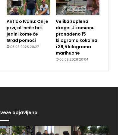
Antić o Ivanu: On je
Velika zaplena
prvi, ali neće biti
droge: U kamionu
jedini kome će
pronađeno 15
Grad pomoći
kilograma kokaina
i 36,5 kilograma
06.08.2026 20:27
marihuane
06.08.2026 20:04
veže objavljeno