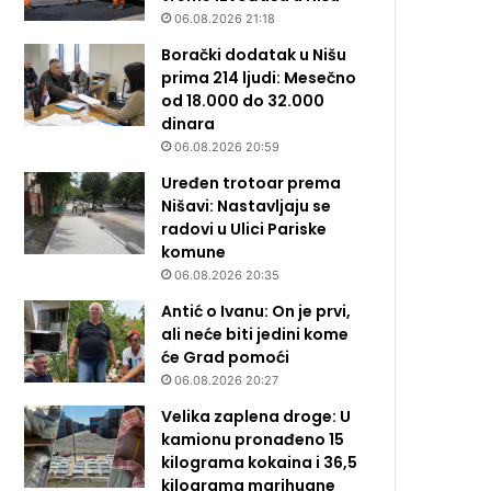
06.08.2026 21:18
Borački dodatak u Nišu
prima 214 ljudi: Mesečno
od 18.000 do 32.000
dinara
06.08.2026 20:59
Uređen trotoar prema
Nišavi: Nastavljaju se
radovi u Ulici Pariske
komune
06.08.2026 20:35
Antić o Ivanu: On je prvi,
ali neće biti jedini kome
će Grad pomoći
06.08.2026 20:27
Velika zaplena droge: U
kamionu pronađeno 15
kilograma kokaina i 36,5
kilograma marihuane