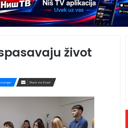
 spasavaju život
ssenger
Share via Email