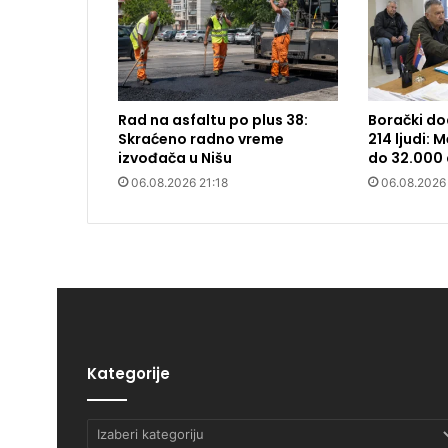
Rad na asfaltu po plus 38:
Borački do
Skraćeno radno vreme
214 ljudi:
izvođača u Nišu
do 32.000 
06.08.2026 21:18
06.08.2026
Kategorije
Kategorije