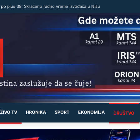
u po plus 38: Skraćeno radno vreme izvođača u Nišu
ŽIVO TV
HRONIKA
SPORT
EKONOMIJA
DRUŠTVO