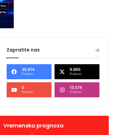
Zapratite nas
35.614
9.865
Pratioci
Pratioci
0
13.574
Pratioci
Pratioci
Vremenska prognoza