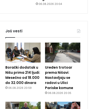
06.08.2026 20:04
Još vesti
Borački dodatak u
Uređen trotoar
Nišu prima 214 ljudi:
prema Nišavi:
Mesečno od 18.000
Nastavljaju se
do 32.000 dinara
radovi u Ulici
Pariske komune
06.08.2026 20:59
06.08.2026 20:35