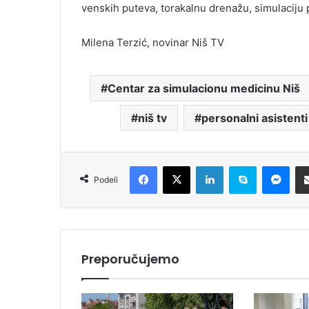
venskih puteva, torakalnu drenažu, simulaciju 
Milena Terzić, novinar Niš TV
Centar za simulacionu medicinu Niš
niš tv
personalni asistenti
Facebook
X
LinkedIn
Skype
Messenger
Podeli
Preporučujemo