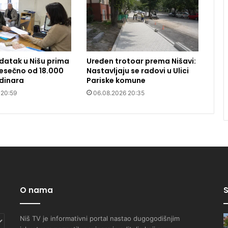
datak u Nišu prima
Uređen trotoar prema Nišavi:
 Mesečno od 18.000
Nastavljaju se radovi u Ulici
dinara
Pariske komune
 20:59
06.08.2026 20:35
O nama
S
Niš TV je informativni portal nastao dugogodišnjim