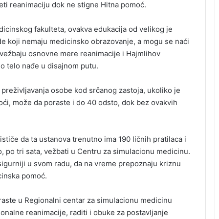
četi reanimaciju dok ne stigne Hitna pomoć.
icinskog fakulteta, ovakva edukacija od velikog je
ude koji nemaju medicinsko obrazovanje, a mogu se naći
 vežbaju osnovne mere reanimacije i Hajmlihov
no telo nađe u disajnom putu.
preživljavanja osobe kod srčanog zastoja, ukoliko je
ći, može da poraste i do 40 odsto, dok bez ovakvih
stiče da ta ustanova trenutno ima 190 ličnih pratilaca i
, po tri sata, vežbati u Centru za simulacionu medicinu.
u sigurniji u svom radu, da na vreme prepoznaju kriznu
icinska pomoć.
raste u Regionalni centar za simulacionu medicinu
nalne reanimacije, raditi i obuke za postavljanje