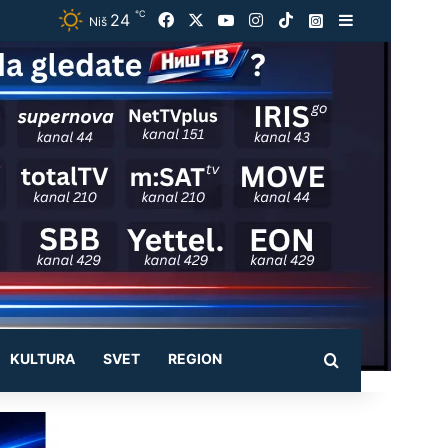
℃
24
Facebook
X
YouTube
Instagram
TikTok
Instagram
Sidebar
Niš
KULTURA
SVET
REGION
Pretraži