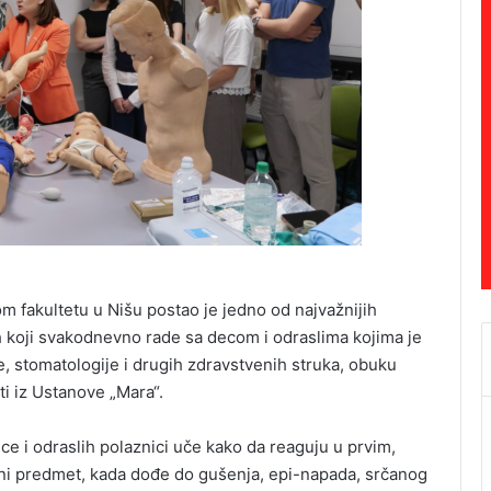
 fakultetu u Nišu postao je jedno od najvažnijih
h koji svakodnevno rade sa decom i odraslima kojima je
 stomatologije i drugih zdravstvenih struka, obuku
nti iz Ustanove „Mara“.
 i odraslih polaznici uče kako da reaguju u prvim,
i predmet, kada dođe do gušenja, epi-napada, srčanog