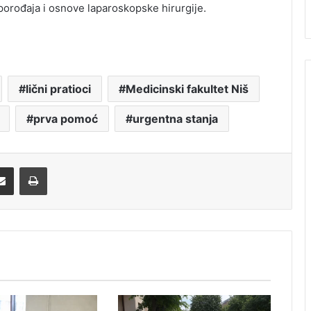
porođaja i osnove laparoskopske hirurgije.
lični pratioci
Medicinski fakultet Niš
prva pomoć
urgentna stanja
Share via Email
Print