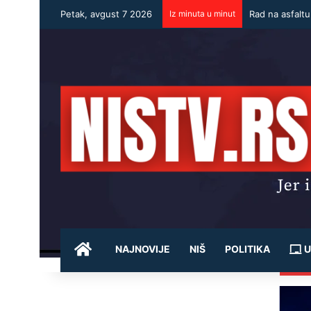
Petak, avgust 7 2026
Iz minuta u minut
Rad na asfalt
POČETNA
NAJNOVIJE
NIŠ
POLITIKA
U