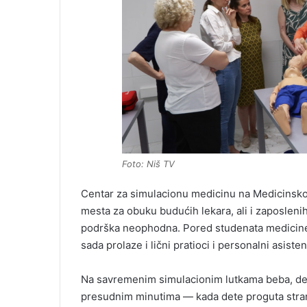
Foto: Niš TV
Centar za simulacionu medicinu na Medicinskom
mesta za obuku budućih lekara, ali i zaposleni
podrška neophodna. Pored studenata medicine,
sada prolaze i lični pratioci i personalni asiste
Na savremenim simulacionim lutkama beba, dece
presudnim minutima — kada dete proguta stran