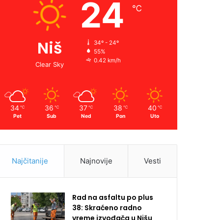
24
℃
Niš
34º - 24º
55%
0.42 km/h
Clear Sky
34
36
37
38
40
℃
℃
℃
℃
℃
Pet
Sub
Ned
Pon
Uto
Najčitanije
Najnovije
Vesti
Rad na asfaltu po plus
38: Skraćeno radno
vreme izvođača u Nišu