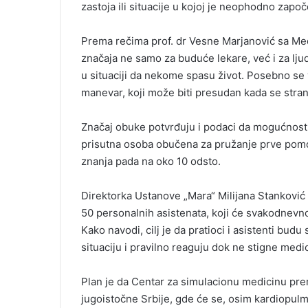
zastoja ili situacije u kojoj je neophodno zapo
Prema rečima prof. dr Vesne Marjanović sa Med
značaja ne samo za buduće lekare, već i za lj
u situaciji da nekome spasu život. Posebno se
manevar, koji može biti presudan kada se stra
Značaj obuke potvrđuju i podaci da mogućnost 
prisutna osoba obučena za pružanje prve pomo
znanja pada na oko 10 odsto.
Direktorka Ustanove „Mara“ Milijana Stanković i
50 personalnih asistenata, koji će svakodnevno
Kako navodi, cilj je da pratioci i asistenti bud
situaciju i pravilno reaguju dok ne stigne med
Plan je da Centar za simulacionu medicinu pre
jugoistočne Srbije, gde će se, osim kardiopulmo