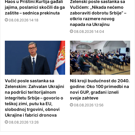
Haos u Prištini:Kurtija gađali
Zelenski posle sastanka sa
jajima, poslanici skočili da ga
Vučićem: „Nikada nećemo
zaštite – sednica prekinuta
zaboraviti dobrotu Srbije“ –
otkrio razmere novog
08.08.2026 14:18
napada na Ukrajinu
08.08.2026 14:04
Vučić posle sastanka sa
Niš kroji budućnost do 2040.
Zelenskim: Zahvalan Ukrajini
godine: Oko 100 primedbi na
na podršci teritorijalnom
novi GUP, građani izneli
integritetu Srbije – govorio o
svoje zahteve
teškoj zimi, putu ka EU,
08.08.2026 12:56
slobodnoj trgovini, obnovi
Ukrajine i fabrici dronova
08.08.2026 13:26