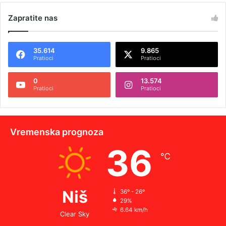
Zapratite nas
35.614
9.865
Pratioci
Pratioci
0
13.574
Pratioci
Pratioci
Vremenska prognoza
36
℃
Niš
36º - 26º
29%
6.64 km/h
Clear Sky