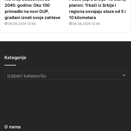
2040. godine: Oko 100
planini: Trkači iz Srbije i
primedbi na novi GUP,
regiona osvajaju staze od 5 i
građani izneli svoje zahteve
10 kilometara
08.08.2026 12:56
08.08.2026 12:44
Kategorije
Kategorije
O nama