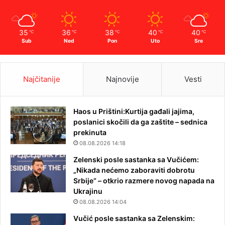
35
36
38
40
40
℃
℃
℃
℃
℃
Sub
Ned
Pon
Uto
Sre
Najčitanije
Najnovije
Vesti
Haos u Prištini:Kurtija gađali jajima,
poslanici skočili da ga zaštite – sednica
prekinuta
08.08.2026 14:18
Zelenski posle sastanka sa Vučićem:
„Nikada nećemo zaboraviti dobrotu
Srbije“ – otkrio razmere novog napada na
Ukrajinu
08.08.2026 14:04
Vučić posle sastanka sa Zelenskim: