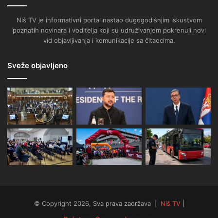
Niš TV je informativni portal nastao dugogodišnjim iskustvom
poznatih novinara i voditelja koji su udruživanjem pokrenuli novi
vid objavljivanja i komunikacije sa čitaocima.
Sveže objavljeno
© Copyright 2026, Sva prava zadržava |
Niš TV
|