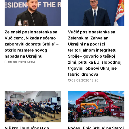
Zelenski posle sastanka sa
Vučić posle sastanka sa
Vučićem: „Nikada nećemo
Zelenskim: Zahvalan
zaboraviti dobrotu Srbije“ –
Ukrajini na podršci
otkrio razmere novog
teritorijalnom integritetu
napada na Ukrajinu
Srbije – govorio o teškoj
zimi, putu ka EU, slobodnoj
08.08.2026 14:04
trgovini, obnovi Ukrajine i
fabrici dronova
08.08.2026 13:26
Niš kroji budućnost do
Počeo „Epic Srbija“ na Staroj