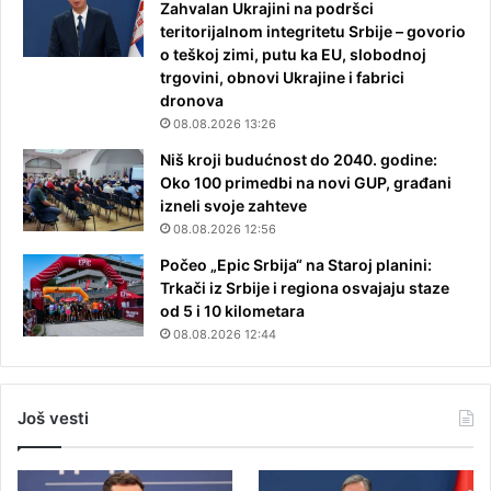
Zahvalan Ukrajini na podršci
teritorijalnom integritetu Srbije – govorio
o teškoj zimi, putu ka EU, slobodnoj
trgovini, obnovi Ukrajine i fabrici
dronova
08.08.2026 13:26
Niš kroji budućnost do 2040. godine:
Oko 100 primedbi na novi GUP, građani
izneli svoje zahteve
08.08.2026 12:56
Počeo „Epic Srbija“ na Staroj planini:
Trkači iz Srbije i regiona osvajaju staze
od 5 i 10 kilometara
08.08.2026 12:44
Još vesti