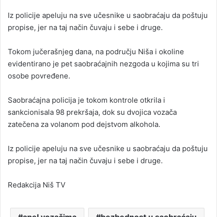
Iz policije apeluju na sve učesnike u saobraćaju da poštuju
propise, jer na taj način čuvaju i sebe i druge.
Tokom jučerašnjeg dana, na području Niša i okoline
evidentirano je pet saobraćajnih nezgoda u kojima su tri
osobe povređene.
Saobraćajna policija je tokom kontrole otkrila i
sankcionisala 98 prekršaja, dok su dvojica vozača
zatečena za volanom pod dejstvom alkohola.
Iz policije apeluju na sve učesnike u saobraćaju da poštuju
propise, jer na taj način čuvaju i sebe i druge.
Redakcija Niš TV
apel vozačima
bezbednost u saobraćaju