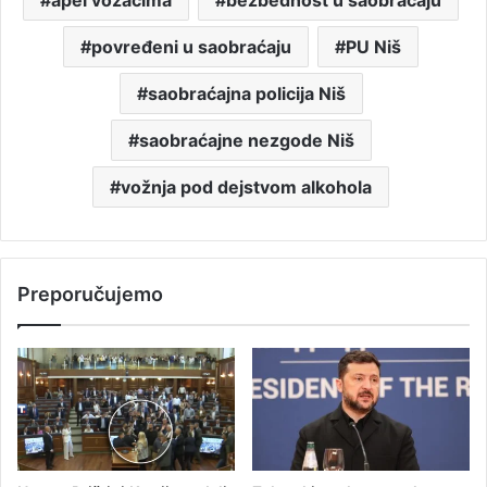
povređeni u saobraćaju
PU Niš
saobraćajna policija Niš
saobraćajne nezgode Niš
vožnja pod dejstvom alkohola
Preporučujemo