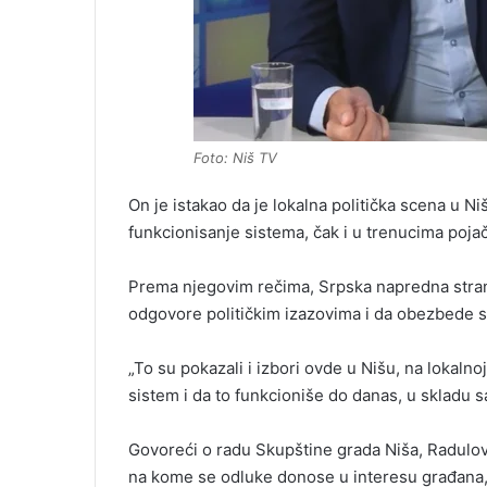
Foto: Niš TV
On je istakao da je lokalna politička scena u Ni
funkcionisanje sistema, čak i u trenucima pojača
Prema njegovim rečima, Srpska napredna strank
odgovore političkim izazovima i da obezbede sta
„To su pokazali i izbori ovde u Nišu, na lokal
sistem i da to funkcioniše do danas, u skladu s
Govoreći o radu Skupštine grada Niša, Radulov
na kome se odluke donose u interesu građana, be