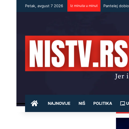
Petak, avgust 7 2026
Iz minuta u minut
Pantelej dobi
POČETNA
NAJNOVIJE
NIŠ
POLITIKA
U