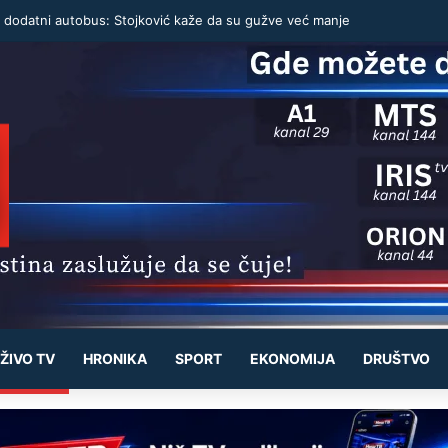
o dodatni autobus: Stojković kaže da su gužve već manje
ŽIVO TV
HRONIKA
SPORT
EKONOMIJA
DRUŠTVO