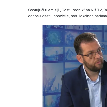
Gostujući u emisiji „Gost urednik“ na Niš TV, Rad
odnosu vlasti i opozicije, radu lokalnog parlam