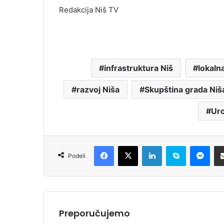
Redakcija Niš TV
infrastruktura Niš
lokalna
razvoj Niša
Skupština grada Niš
Uro
Facebook
X
LinkedIn
Skype
Messenger
Podeli
Preporučujemo