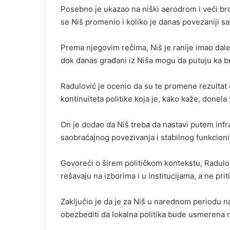
Posebno je ukazao na niški aerodrom i veći broj
se Niš promenio i koliko je danas povezaniji s
Prema njegovim rečima, Niš je ranije imao dal
dok danas građani iz Niša mogu da putuju ka b
Radulović je ocenio da su te promene rezultat 
kontinuiteta politike koja je, kako kaže, donela v
On je dodao da Niš treba da nastavi putem infra
saobraćajnog povezivanja i stabilnog funkcionisa
Govoreći o širem političkom kontekstu, Radulovi
rešavaju na izborima i u institucijama, a ne prit
Zaključio je da je za Niš u narednom periodu naj
obezbediti da lokalna politika bude usmerena 