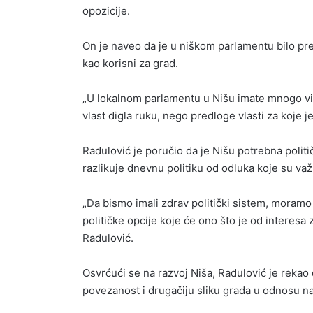
opozicije.
On je naveo da je u niškom parlamentu bilo pred
kao korisni za grad.
„U lokalnom parlamentu u Nišu imate mnogo viš
vlast digla ruku, nego predloge vlasti za koje j
Radulović je poručio da je Nišu potrebna politič
razlikuje dnevnu politiku od odluka koje su važ
„Da bismo imali zdrav politički sistem, moram
političke opcije koje će ono što je od interesa 
Radulović.
Osvrćući se na razvoj Niša, Radulović je rekao
povezanost i drugačiju sliku grada u odnosu na