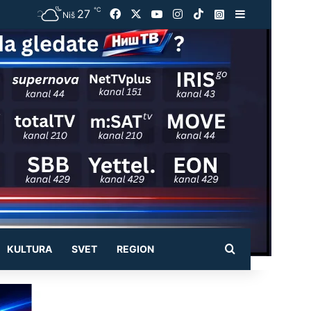
℃
27
Facebook
X
YouTube
Instagram
TikTok
Instagram
Sidebar
Niš
Pretraži
KULTURA
SVET
REGION