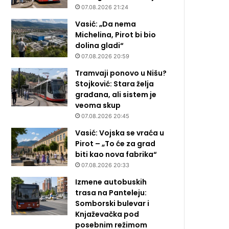
07.08.2026 21:24
Vasić: „Da nema
Michelina, Pirot bi bio
dolina gladi“
07.08.2026 20:59
Tramvaji ponovo u Nišu?
Stojković: Stara želja
građana, ali sistem je
veoma skup
07.08.2026 20:45
Vasić: Vojska se vraća u
Pirot – „To će za grad
biti kao nova fabrika“
07.08.2026 20:33
Izmene autobuskih
trasa na Panteleju:
Somborski bulevar i
Knjaževačka pod
posebnim režimom