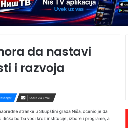
mora da nastavi
i i razvoja
ssenger
Share via Email
apredne stranke u Skupštini grada Niša, ocenio je da
politička borba vodi kroz institucije, izbore i programe, a