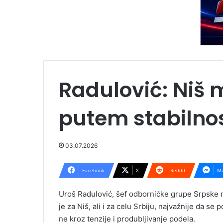
Radulović: Niš 
putem stabilnost
03.07.2026
Facebook
X
Reddit
Me
Uroš Radulović, šef odborničke grupe Srpske n
je za Niš, ali i za celu Srbiju, najvažnije da se 
ne kroz tenzije i produbljivanje podela.