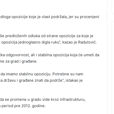
loga opozicije koje je vlast podržala, jer su procenjeni
e predloženih odluka od strane opozicije za koje je
e opozicija jednoglasno digla ruku“, kazao je Radulović.
ka odgovornost, ali i stabilna opozicija koja će umeti da
ne za grad i građane.
o da imamo stabilnu opoziciju. Potrebne su nam
za državu i građane znati da podrže“, istakao je
 da se promene u gradu vide kroz infrastrukturu,
 period pre 2012. godine.