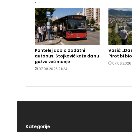
Pantelej dobio dodatni
Vasić: „Da
autobus: Stojković kaže da su
Pirot bi bi
gužve već manje
07.08.2026
07.08.2026 21:24
Kategorije