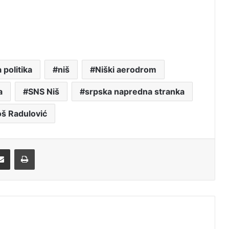
 politika
niš
Niški aerodrom
a
SNS Niš
srpska napredna stranka
š Radulović
Share via Email
Print