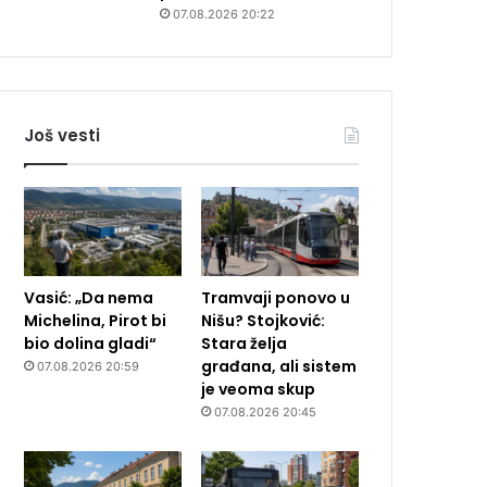
07.08.2026 20:22
Još vesti
Vasić: „Da nema
Tramvaji ponovo u
Michelina, Pirot bi
Nišu? Stojković:
bio dolina gladi“
Stara želja
građana, ali sistem
07.08.2026 20:59
je veoma skup
07.08.2026 20:45