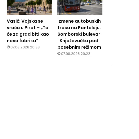
Vasić: Vojska se
Izmene autobuskih
vraća u Pirot – „To
trasa na Panteleju:
će za grad biti kao
Somborski bulevar
nova fabrika“
i Knjaževačka pod
posebnim režimom
07.08.2026 20:33
07.08.2026 20:22