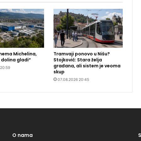
 nema Michelina,
Tramvaji ponovo u Nišu?
o dolina gladi“
Stojković: Stara želja
građana, ali sistem je veoma
 20:59
skup
07.08.2026 20:45
O nama
S