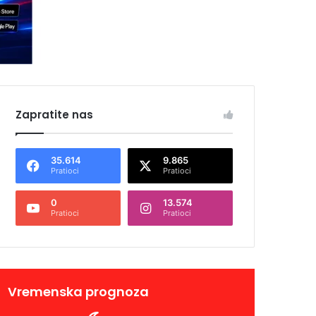
Zapratite nas
35.614
9.865
Pratioci
Pratioci
0
13.574
Pratioci
Pratioci
Vremenska prognoza