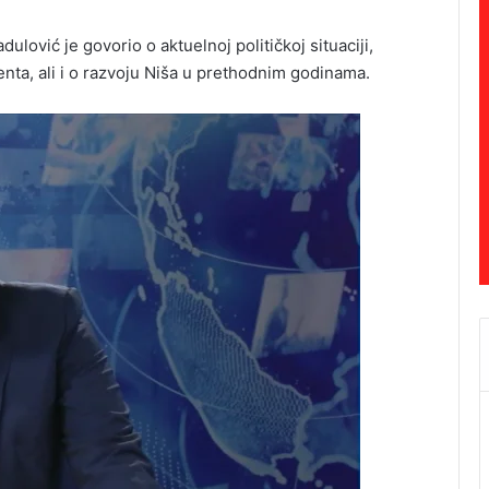
ulović je govorio o aktuelnoj političkoj situaciji,
enta, ali i o razvoju Niša u prethodnim godinama.