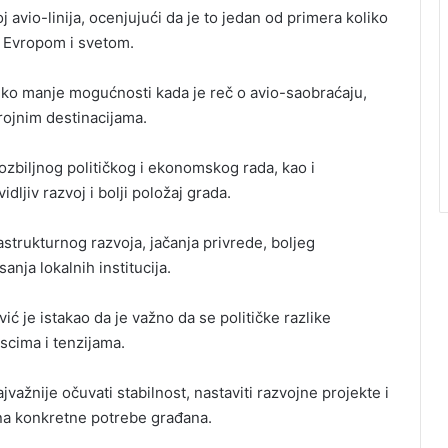
 avio-linija, ocenjujući da je to jedan od primera koliko
a Evropom i svetom.
eko manje mogućnosti kada je reč o avio-saobraćaju,
rojnim destinacijama.
ozbiljnog političkog i ekonomskog rada, kao i
idljiv razvoj i bolji položaj grada.
strukturnog razvoja, jačanja privrede, boljeg
nja lokalnih institucija.
ć je istakao da je važno da se političke razlike
iscima i tenzijama.
važnije očuvati stabilnost, nastaviti razvojne projekte i
na konkretne potrebe građana.