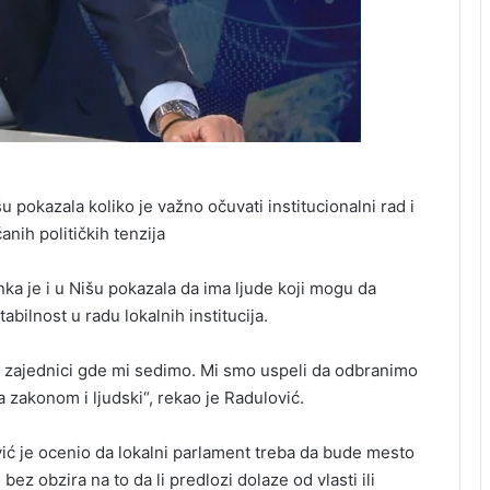
šu pokazala koliko je važno očuvati institucionalni rad i
nih političkih tenzija
a je i u Nišu pokazala da ima ljude koji mogu da
bilnost u radu lokalnih institucija.
noj zajednici gde mi sedimo. Mi smo uspeli da odbranimo
a zakonom i ljudski“, rekao je Radulović.
ić je ocenio da lokalni parlament treba da bude mesto
z obzira na to da li predlozi dolaze od vlasti ili