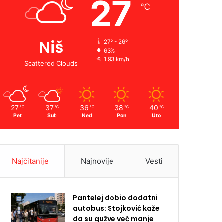
27
℃
Niš
27º - 26º
63%
1.93 km/h
Scattered Clouds
27
37
36
38
40
℃
℃
℃
℃
℃
Pet
Sub
Ned
Pon
Uto
Najčitanije
Najnovije
Vesti
Pantelej dobio dodatni
autobus: Stojković kaže
da su gužve već manje